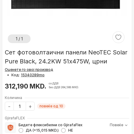
1 / 1
Сет фотоволтаични панели NeoTEC Solar
Pure Black, 24.2KW 51x475W, црни
Оценете го овој производ
•
Код:
со ДДВ
312,190 MKD.
Без ДДВ 264,568 MKD.
Количина
повеќе од 10
GjirafaFLEX
Бидете флексибилни со GjirafaFlex
Повеќе
ДА (+15,015 MKD.)
НЕ