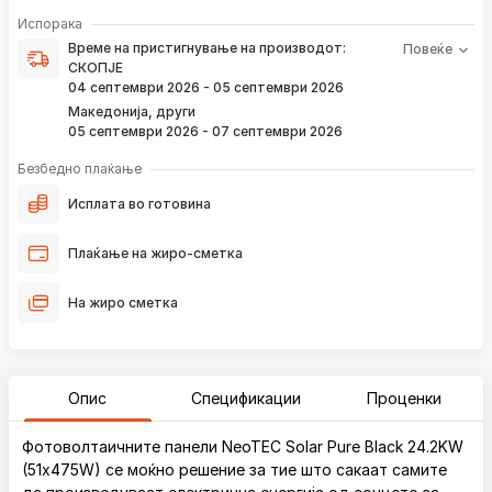
Време на пристигнување на производот е периодот од
Испорака
моментот кога е направена верификација на вашата
Време на пристигнување на производот:
Повеќе
нарачка и известувањето за верификација што го
СКОПЈЕ
добивате преку е-пошта или смс.
04 септември 2026 - 05 септември 2026
Ако нарачката е поставена сега, производот
Македонија, други
пристигнува во временскиот рок наведен погоре.
05 септември 2026 - 07 септември 2026
Постојано ќе Ве известуваме преку е-пошта за
локацијата на вашата нарачка, како и кога истата ќе
Безбедно плаќање
пристигне во нашиот магацин и кога ќе биде испорачана
до вашата адреса.
Исплата во готовина
*Во 99% од случаите, производите пристигнуваат во временскиот
Плаќање на жиро-сметка
рок наведен погоре. Имајте в предвид дека меѓународните празници
влијаат испораката да се одложи за околу 2 дена.
На жиро сметка
Опис
Спецификации
Проценки
Фотоволтаичните панели NeoTEC Solar Pure Black 24.2KW
(51x475W) се моќно решение за тие што сакаат самите