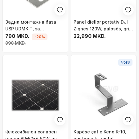
Задна монтажна база
Panel diellor portativ DJI
USP UDMK T, за
Zignes 120W, palosës, gri e
фотоволтаични панели,
790 MKD.
errët
22,990 MKD.
-20%
метална, сива
990 MKD.
Ново
Флексибилен соларен
Kapëse çatie Keno K-10,
панел SP-50-F, 50W, за
për tjegulla, metal