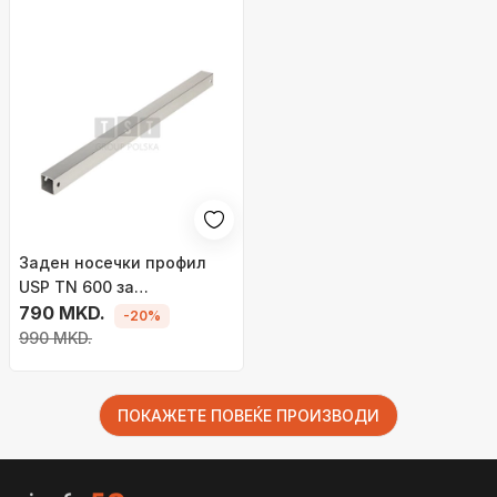
Заден носечки профил
USP TN 600 за
фотоволтаични панели,
790 MKD.
-20%
метален
990 MKD.
ПОКАЖЕТЕ ПОВЕЌЕ ПРОИЗВОДИ