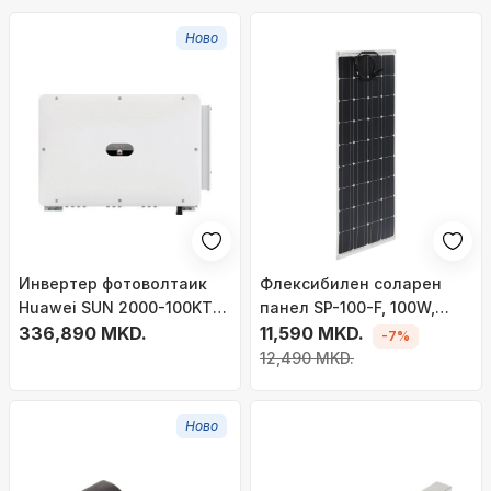
Ново
Инвертер фотоволтаик
Флексибилен соларен
Huawei SUN 2000-100KTL-
панел SP-100-F, 100W,
M2, 100kW, трофазен, сив
336,890 MKD.
монокристален, црн
11,590 MKD.
-7%
12,490 MKD.
Ново