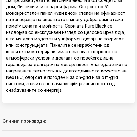
да произведуваат електрична енергија од сонцето за
дом, бизниси или соларни фарми. Овој сет со 51
монокристален панел нуди висок степен на ефикасност
на конверзија на енергијата и многу добра рамнотежа
помеѓу цената и моќноста. Серијата Pure Black се
издвојува со ексклузивен изглед со целосно црна боја,
што му дава модерен и униформен дизајн на покривот
или конструкцијата. Панелите се изработени од
квалитетни материјали, имаат висока отпорност на
атмосферски услови и доаѓаат со повеќегодишна
гаранција за долгорочна доверливост. Благодарение на
напредната технологија и долгогодишното искуство на
NeoTEC, овој сет е погоден и за on-grid и за off-grid
системи, значително намалувајќи ја зависноста од
снабдувачите со енергија.
Слични производи: