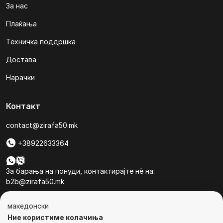
За нас
Плаќања
Техничка поддршка
Достава
Нарачки
Контакт
contact@zirafa50.mk
+38922633364
За барања на понуди, контактирајте нѐ на:
b2b@zirafa50.mk
Jадранска Магистрала 86, Skopje, North Macedonia
македонски
Ние користиме колачиња