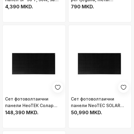
системи 12V
4,390 MKD.
rezistent, gri
790 MKD.
Сет фотоволтаични
Сет фотоволтаични
панели НеоТЕК Солар
панели NeoTEC SOLAR
Пјур Блек 11.4 kW, 24x475
148,390 MKD.
Pure Black 3.8kW, 8x475W,
50,990 MKD.
W, црни
црн