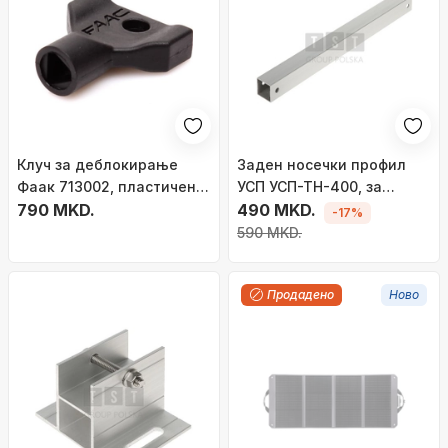
Клуч за деблокирање
Заден носечки профил
Фаак 713002, пластичен,
УСП УСП-ТН-400, за
црн
790 MKD.
фотоволтаични панели,
490 MKD.
-17%
за покриви и метални
590 MKD.
конструкции
Продадено
Ново