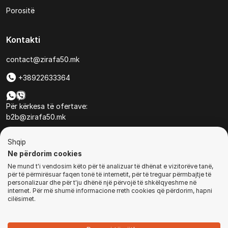
Porositë
Kontakti
contact@zirafa50.mk
+38922633364
Për kërkesa të ofertave:
b2b@zirafa50.mk
Jadranska Magistrala No. 86, Skopje, North Macedonia
Shqip
Ne përdorim cookies
Ne mund t'i vendosim këto për të analizuar të dhënat e vizitorëve tanë,
për të përmirësuar faqen tonë të internetit, për të treguar përmbajtje të
personalizuar dhe për t'ju dhënë një përvojë të shkëlqyeshme në
internet. Për më shumë informacione rreth cookies që përdorim, hapni
© Të gjitha të drejtat e rezervuara
cilësimet.
BLEJ TANI