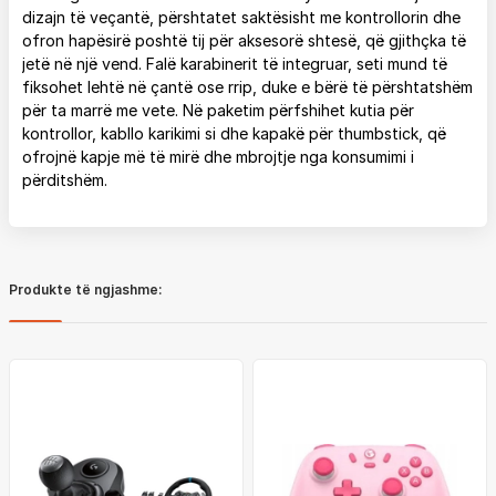
dizajn të veçantë, përshtatet saktësisht me kontrollorin dhe
ofron hapësirë poshtë tij për aksesorë shtesë, që gjithçka të
jetë në një vend. Falë karabinerit të integruar, seti mund të
fiksohet lehtë në çantë ose rrip, duke e bërë të përshtatshëm
për ta marrë me vete. Në paketim përfshihet kutia për
kontrollor, kabllo karikimi si dhe kapakë për thumbstick, që
ofrojnë kapje më të mirë dhe mbrojtje nga konsumimi i
përditshëm.
Produkte të ngjashme: