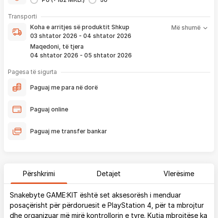
- Kontakt brenda
24 h
për servisim, zëvendësim apo kthim
- Pranim dhe dërgim me postë të produktit të servisuar
pa
Koha e arritjes së produktit nënkupton periudhën prej kur
Transporti
pagesë
bëhet verifikimi i porosisë suaj, dhe njoftimit për verifikim
Koha e arritjes së produktit
Shkup
Më shumë
që ju e pranoni përmes email-it apo SMS-it.
03 shtator 2026 - 04 shtator 2026
Nëse porosia bëhet tani, produkti arrin sipas afatit kohor të
Maqedoni, të tjera
vendosur më lartë. Ju do të njoftoheni në vazhdimësi
04 shtator 2026 - 05 shtator 2026
përmes emailit rreth vendndodhjes së porosisë suaj, duke
përfshirë momentin kur produkti arrin në depon tonë, dhe
Pagesa të sigurta
momentin kur niset në dërgesë për te ju.
Paguaj me para në dorë
*Në 99% të rasteve, produktet arrijnë sipas parashikimit të vendosur
më lartë. Ju lusim të keni parasysh që festat ndërkombëtare ndikojnë që
Paguaj online
liferimi të shtyhet për rreth 2 ditë.
Paguaj me transfer bankar
Përshkrimi
Detajet
Vlerësime
Snakebyte GAME:KIT është set aksesorësh i menduar
posaçërisht për përdoruesit e PlayStation 4, për ta mbrojtur
dhe organizuar më mirë kontrollorin e tyre. Kutia mbrojtëse ka