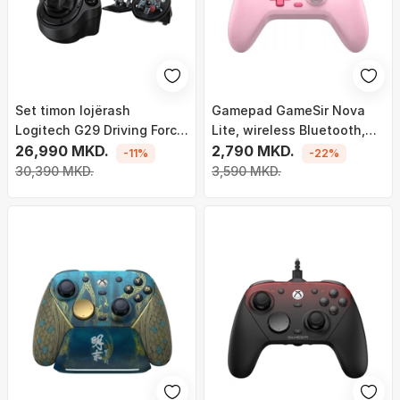
Set timon lojërash
Gamepad GameSir Nova
Logitech G29 Driving Force
Lite, wireless Bluetooth,
me shifter G29 G920,
26,990 MKD.
Hall Effect, i zi
2,790 MKD.
-11%
-22%
timon garash me pedale, i
30,390 MKD.
3,590 MKD.
zi