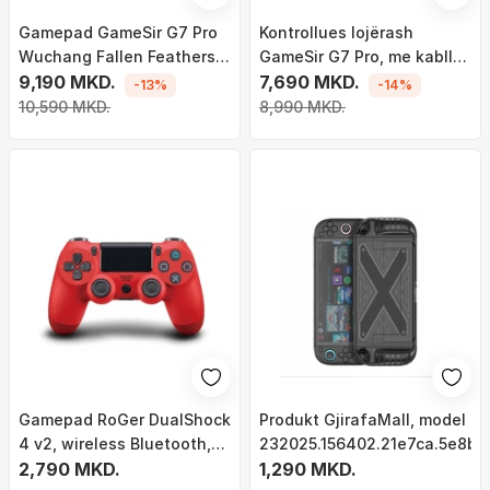
Gamepad GameSir G7 Pro
Kontrollues lojërash
Wuchang Fallen Feathers
GameSir G7 Pro, me kabllo,
Edition, wireless, për Xbox
9,190 MKD.
Hall Effect, me gyro, i zi
7,690 MKD.
-13%
-14%
PC Android, i zi
10,590 MKD.
8,990 MKD.
Gamepad RoGer DualShock
Produkt GjirafaMall, model
4 v2, wireless Bluetooth,
232025.156402.21e7ca.5e8b2
për PS4 PS TV, i zi
2,790 MKD.
1,290 MKD.