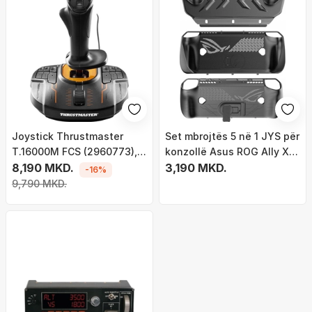
Joystick Thrustmaster
Set mbrojtës 5 në 1 JYS për
T.16000M FCS (2960773), i
konzollë Asus ROG Ally X,
zi
8,190 MKD.
case, mbulesë ekrani, i zi
3,190 MKD.
-16%
9,790 MKD.