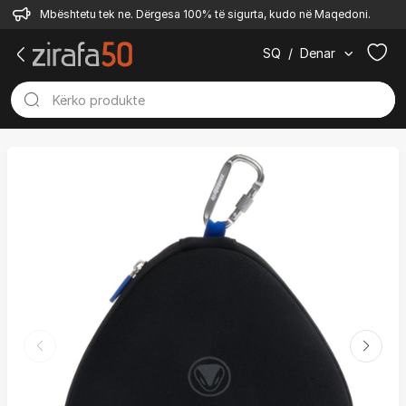
Mbështetu tek ne. Dërgesa 100% të sigurta, kudo në Maqedoni.
SQ
/
Denar