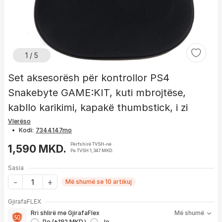
1 / 5
Set aksesorësh për kontrollor PS4
Snakebyte GAME:KIT, kuti mbrojtëse,
kabllo karikimi, kapakë thumbstick, i zi
Vlerëso
•
Kodi:
Përfshirë TVSH-në
1,590 MKD.
Pa TVSH 1,347 MKD.
Sasia
Më shumë se 10 artikuj
Me GjirafaFLEX përfitoni:
GjirafaFLEX
-
Prioritet
për zgjidhjen e çdo problemi me produktin brenda
Rri shlirë me GjirafaFlex
Më shumë
1 viti nga blerja
Po (+182 MKD.)
Jo