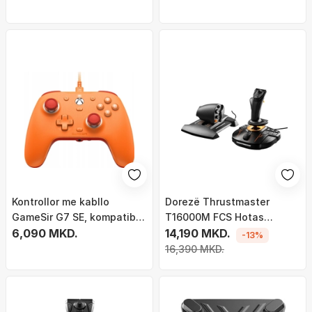
Kontrollor me kabllo
Dorezë Thrustmaster
GameSir G7 SE, kompatibil
T16000M FCS Hotas
me Xbox dhe PC, Hall
6,090 MKD.
(2960778)
14,190 MKD.
-13%
effect, vjollcë
16,390 MKD.