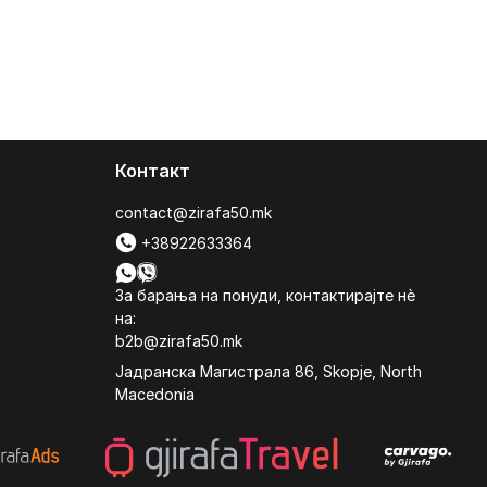
Контакт
contact@zirafa50.mk
+38922633364
За барања на понуди, контактирајте нѐ
на:
b2b@zirafa50.mk
Jадранска Магистрала 86, Skopje, North
Macedonia