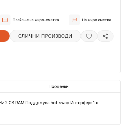
Плаќање на жиро-сметка
На жиро сметка
СЛИЧНИ ПРОИЗВОДИ
Проценки
 GHz 2 GB RAM Поддржува hot-swap Интерфејс: 1 x