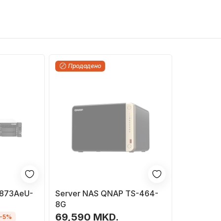
Продадено
873AeU-
Server NAS QNAP TS-464-
8G
69,590 MKD.
-5%