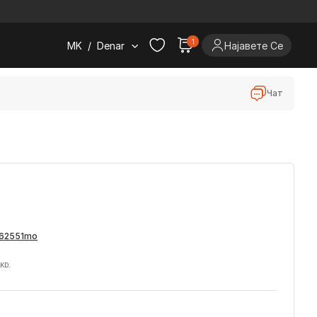
.
1
MK
/
Denar
Најавете Се
Чат
MKD.