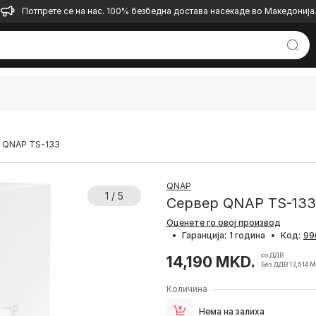
Потпрете се на нас. 100% безбедна достава насекаде во Македонија
 QNAP TS-133
QNAP
1 / 5
Сервер QNAP TS-133
Оценете го овој производ
•
Гаранција:
1 година
•
Код:
со ДДВ
14,190 MKD.
Без ДДВ 13,514 
Количина
Нема на залиха