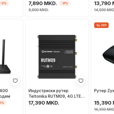
7,890 MKD.
13,790
-5%
-9%
8,690 MKD.
14,590 MKD
48h
R400
Индустриски рутер
Рутер Zy
модем
Teltonika RUTM09, 4G LTE,
Gigabit Ethernet, сив
17,390 MKD.
15,390
15%
16,390 MKD