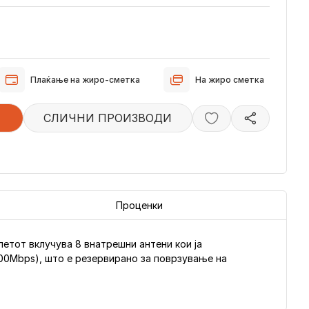
Плаќање на жиро-сметка
На жиро сметка
СЛИЧНИ ПРОИЗВОДИ
Проценки
летот вклучува 8 внатрешни антени кои ја
00Mbps), што е резервирано за поврзување на