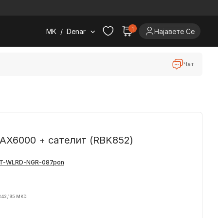
.
1
MK
/
Denar
Најавете Се
Чат
AX6000 + сателит (RBK852)
 42,195 MKD.