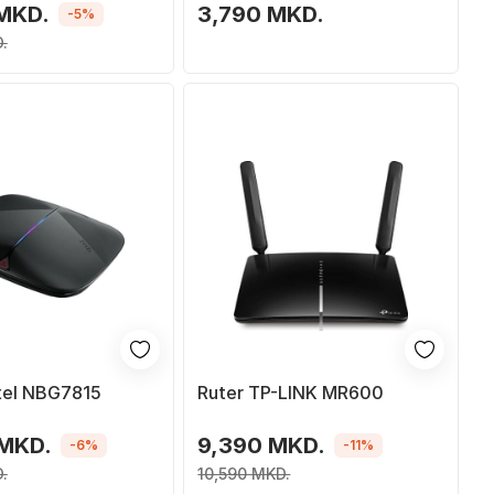
 MKD.
3,790 MKD.
-5%
.
xel NBG7815
Ruter TP-LINK MR600
 MKD.
9,390 MKD.
-6%
-11%
.
10,590 MKD.