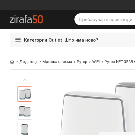
Категории
Outlet
Што има ново?
Додатоци
Мрежна опрема
Рутер
WiFi
Рутер NETGEAR O