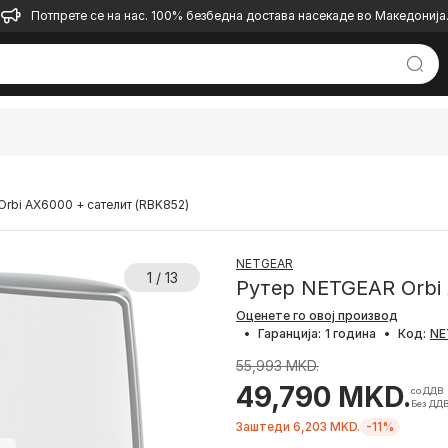
Потпрете се на нас. 100% безбедна достава насекаде во Македонија
rbi AX6000 + сателит (RBK852)
NETGEAR
1 / 13
Рутер NETGEAR Orbi 
Оценете го овој производ
•
Гаранција:
1 година
•
Код:
55,993 MKD.
49,790 MKD.
со ДДВ
Без ДДВ
Заштеди 6,203 MKD.
-11%