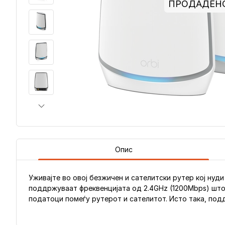
ПРОДАДЕН
Опис
Уживајте во овој безжичен и сателитски рутер кој нуд
поддржуваат фреквенцијата од 2.4GHz (1200Mbps) што
податоци помеѓу рутерот и сателитот. Исто така, подд