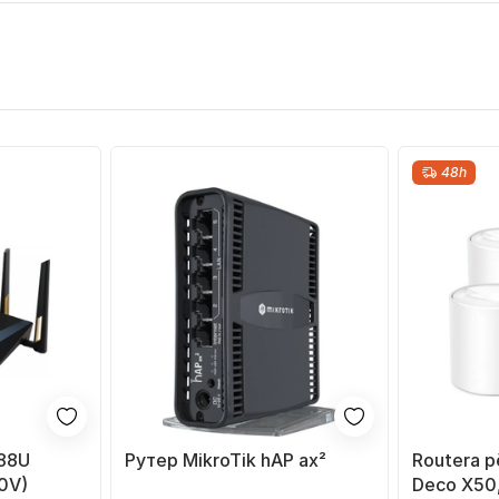
48h
88U
Рутер MikroTik hAP ax²
Routera p
0V)
Deco X50,