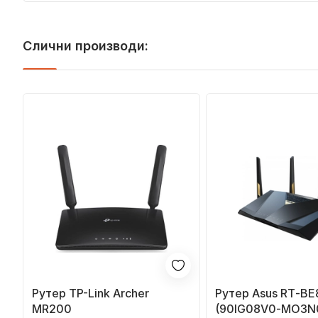
Слични производи:
Рутер TP-Link Archer
Рутер Asus RT‑BE
MR200
(90IG08V0‑MO3N