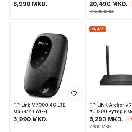
6,990 MKD.
20,490 MKD.
21,588 MKD.
48h
TP-Link M7000 4G LTE
TP-LINK Archer V
Мобилен Wi-Fi
AC1200 Рутер и 
3,990 MKD.
6,290 MKD.
-
7,390 MKD.