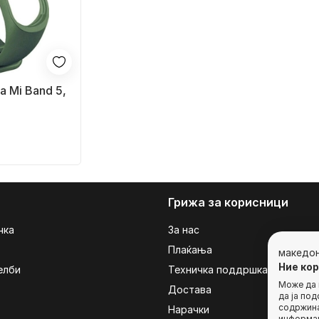
а Mi Band 5,
Грижа за корисници
чка
За нас
Плаќања
македо
Ние ко
елби
Техничка поддршка
Може да г
Достава
да ја по
содржина
Нарачки
информац