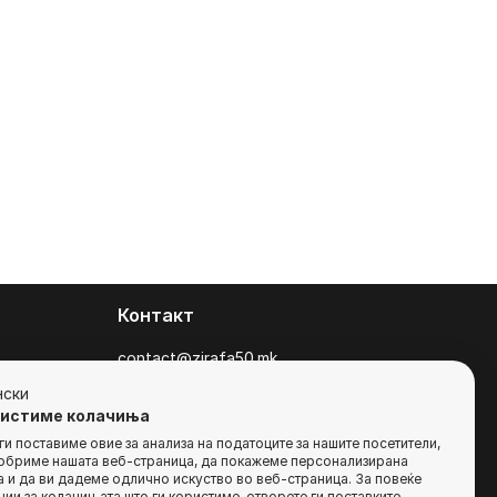
Контакт
contact@zirafa50.mk
+38922633364
нски
ристиме колачиња
За барања на понуди, контактирајте нѐ
и поставиме овие за анализа на податоците за нашите посетители,
добриме нашата веб-страница, да покажеме персонализирана
на:
 и да ви дадеме одлично искуство во веб-страница. За повеќе
b2b@zirafa50.mk
ии за колачињата што ги користиме, отворете ги поставките.