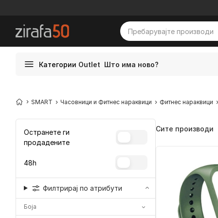
Категории
Outlet
Што има ново?
SMART
Часовници и Фитнес нараквици
Фитнес нараквици
Сите производи
Остранете ги
продадените
48h
Филтрирај по атрибути
Боја