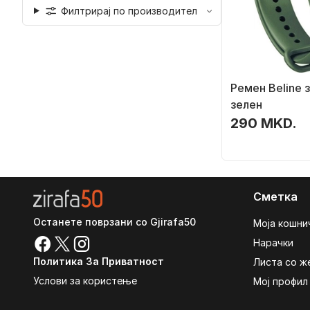
Филтрирај по производител
Ремен Beline з
зелен
290 MKD.
Сметка
Останете поврзани со Gjirafa50
Моја кошни
Нарачки
Политика За Приватност
Листа со ж
Услови за користење
Мој профил