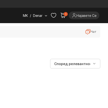
.
1
MK
/
Denar
Најавете Се
Чат