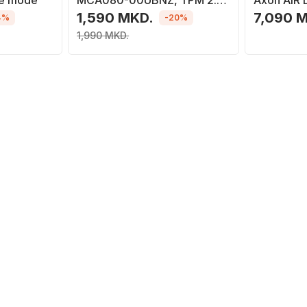
le mode
MCA080-00UBNZ, TPM 2.0,
Axon AIR 
SPI, i zi
Mb/s, mont
1,590 MKD.
7,090 
4%
-20%
bardhë
1,990 MKD.