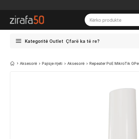
Kategoritë
Outlet
Çfarë ka të re?
Aksesorë
Pajisje rrjeti
Aksesorë
Repeater PoE MikroTik GPeRx