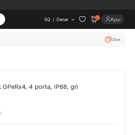
1
SQ
/
Denar
Kyçu
Chat
 GPeRx4, 4 porta, IP68, gri
ë
D.