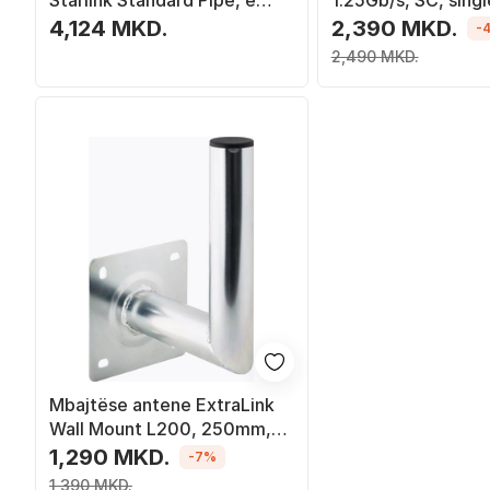
Starlink Standard Pipe, e
1.25Gb/s, SC, sing
hirtë
4,124 MKD.
2,390 MKD.
-
2,490 MKD.
Mbajtëse antene ExtraLink
Wall Mount L200, 250mm,
diametër 50mm, e
1,290 MKD.
-7%
galvanizuar
1,390 MKD.