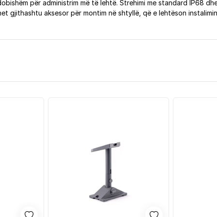
obishëm për administrim më të lehtë. Strehimi me standard IP68 dhe
et gjithashtu aksesor për montim në shtyllë, që e lehtëson instalimi