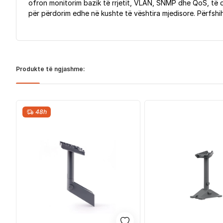
ofron monitorim bazik të rrjetit, VLAN, SNMP dhe QoS, të d
për përdorim edhe në kushte të vështira mjedisore. Përfshih
Produkte të ngjashme:
48h