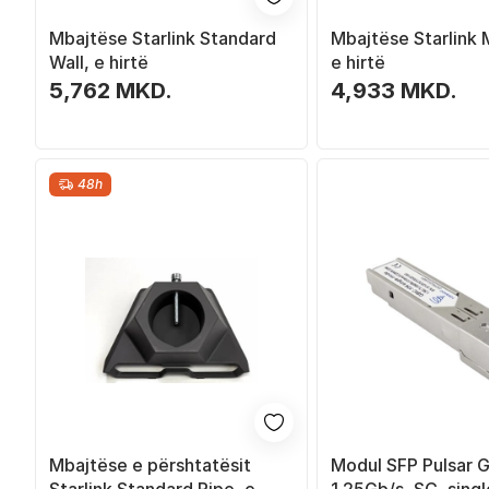
Mbajtëse Starlink Standard
Mbajtëse Starlink M
Wall, e hirtë
e hirtë
5,762 MKD.
4,933 MKD.
48h
Mbajtëse e përshtatësit
Modul SFP Pulsar 