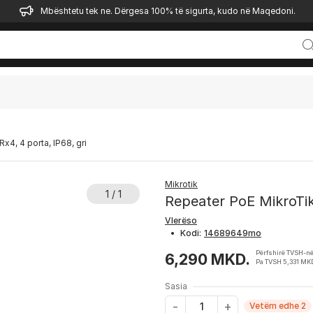
Mbështetu tek ne. Dërgesa 100% të sigurta, kudo në Maqedoni.
4, 4 porta, IP68, gri
Mikrotik
1 / 1
Repeater PoE MikroTik
Vlerëso
•
Kodi:
Përfshirë TVSH-n
6,290 MKD.
Pa TVSH 5,331 MK
Sasia
Vetëm edhe 2