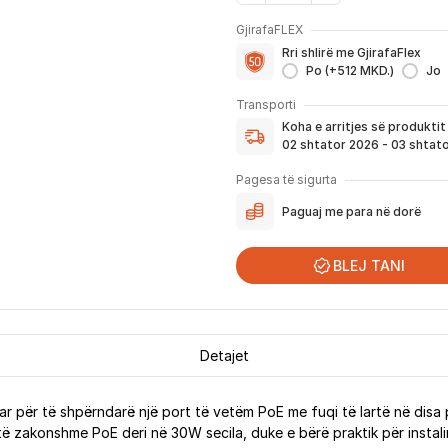
GjirafaFLEX
Me GjirafaFLEX përfitoni:
Rri shlirë me GjirafaFlex
-
Prioritet
për zgjidhjen e ç
Po (+512 MKD.)
Jo
- Kontakt brenda
24 h
për s
Koha e arritjes së produktit
- Pranim dhe dërgim me post
Transporti
dhe njoftimit për verifikim 
Koha e arritjes së produkti
Nëse porosia bëhet tani, pr
02 shtator 2026 - 03 shtat
njoftoheni në vazhdimësi p
përfshirë momentin kur pro
Pagesa të sigurta
për te ju.
Paguaj me para në dorë
*Në 99% të rasteve, produktet arrijn
që festat ndërkombëtare ndikojnë që li
BLEJ TANI
Detajet
 për të shpërndarë një port të vetëm PoE me fuqi të lartë në disa pa
të zakonshme PoE deri në 30W secila, duke e bërë praktik për instal