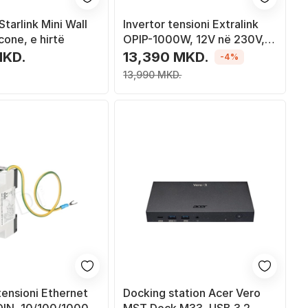
tarlink Mini Wall
Invertor tensioni Extralink
cone, e hirtë
OPIP-1000W, 12V në 230V,
1000W, pure sine wave
MKD.
13,390 MKD.
-4%
13,990 MKD.
tensioni Ethernet
Docking station Acer Vero