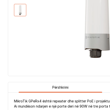
Përshkrimi
MikroTik GPeRx4 është repeater dhe splitter PoE i projektuar
Ai mundëson ndarjen e një porte deri në 90W në tre porta 