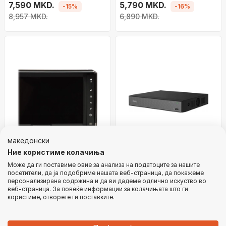
камера 2MP, екран 4.3\",
7,590 MKD.
e bardhë
5,790 MKD.
-15%
-16%
Wi‑Fi, батерија 2200mAh,
8,957 MKD.
6,890 MKD.
црно-сребрена
македонски
Ние користиме колачиња
Мобилен регистратор со
NVR Ви‑Фи Имоу N110W,
Може да ги поставиме овие за анализа на податоците за нашите
монитор ATE ATE-NTFT7-
10 канали, дводисечко
посетители, да ја подобриме нашата веб-страница, да покажеме
персонализирана содржина и да ви дадеме одлично искуство во
4CH-T3, 4 канали, екран
14,490 MKD.
аудио, бел
5,890 MKD.
-14%
-28%
веб-страница. За повеќе информации за колачињата што ги
7\", за возила
16,890 MKD.
8,190 MKD.
користиме, отворете ги поставките.
ИЗВЕСТЕТЕ МЕ