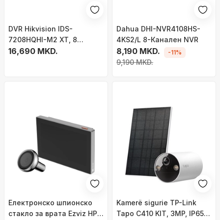
DVR Hikvision IDS-
Dahua DHI-NVR4108HS-
7208HQHI-M2 XT, 8
4KS2/L 8-Канален NVR
канали 1080p, 2x SATA,
16,690 MKD.
8,190 MKD.
-11%
црн
9,190 MKD.
Електронско шпионско
Kamerë sigurie TP-Link
стакло за врата Ezviz HP2,
Tapo C410 KIT, 3MP, IP65,