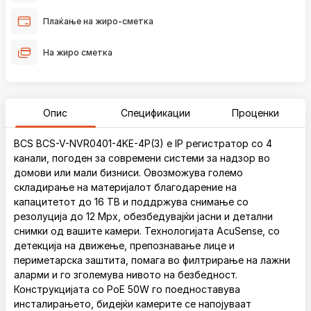
Плаќање на жиро-сметка
На жиро сметка
Опис
Спецификации
Проценки
BCS BCS-V-NVR0401-4KE-4P(3) е IP регистратор со 4
канали, погоден за современи системи за надзор во
домови или мали бизниси. Овозможува големо
складирање на материјалот благодарение на
капацитетот до 16 TB и поддржува снимање со
резолуција до 12 Mpx, обезбедувајќи јасни и детални
снимки од вашите камери. Технологијата AcuSense, со
детекција на движење, препознавање лице и
периметарска заштита, помага во филтрирање на лажни
аларми и го зголемува нивото на безбедност.
Конструкцијата со PoE 50W го поедноставува
инсталирањето, бидејќи камерите се напојуваат