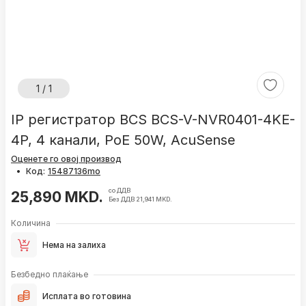
1 / 1
IP регистратор BCS BCS-V-NVR0401-4KE-
4P, 4 канали, PoE 50W, AcuSense
Оценете го овој производ
•
Код:
со ДДВ
25,890 MKD.
Без ДДВ 21,941 MKD.
Количина
Нема на залиха
Безбедно плаќање
Исплата во готовина