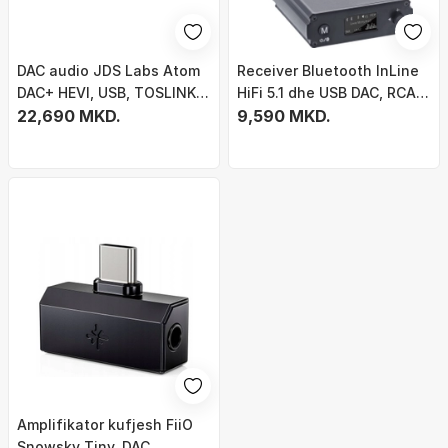
DAC audio JDS Labs Atom
Receiver Bluetooth InLine
DAC+ HEVI, USB, TOSLINK,
HiFi 5.1 dhe USB DAC, RCA
dalje RCA
22,690 MKD.
dhe Toslink, me ekran, i zi
9,590 MKD.
Amplifikator kufjesh FiiO
Snowsky Tiny, DAC