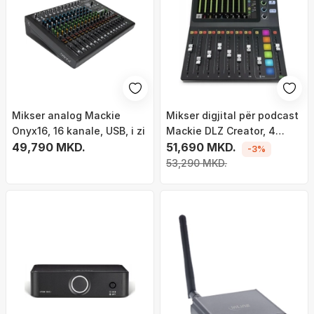
Mikser analog Mackie
Mikser digjital për podcast
Onyx16, 16 kanale, USB, i zi
Mackie DLZ Creator, 4
49,790 MKD.
kanale, ekran me prekje, i
51,690 MKD.
-3%
zi
53,290 MKD.