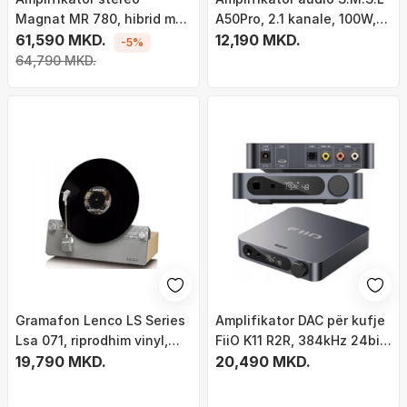
Magnat MR 780, hibrid me
A50Pro, 2.1 kanale, 100W,
tuba, i zi
61,590 MKD.
Bluetooth 5.0, i zi
12,190 MKD.
-5%
64,790 MKD.
Gramafon Lenco LS Series
Amplifikator DAC për kufje
Lsa 071, riprodhim vinyl,
FiiO K11 R2R, 384kHz 24bit,
argjend dhe dru
19,790 MKD.
DSD256, titani
20,490 MKD.