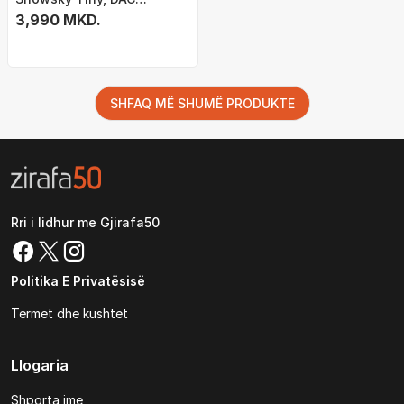
portabël Hi Res, PCM
3,990 MKD.
384kHz DSD256, 3.5mm, i zi
SHFAQ MË SHUMË PRODUKTE
Rri i lidhur me Gjirafa50
Politika E Privatësisë
Termet dhe kushtet
Llogaria
Shporta ime