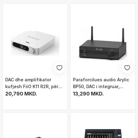
DAC dhe amplifikator
Paraforcilues audio Arylic
kufjesh FiiO K11 R2R, për
BP50, DAC i integruar,
PC dhe shtëpi, i zi
20,790 MKD.
Bluetooth 5.2, i zi
13,290 MKD.