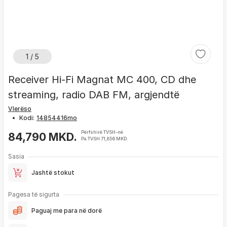
1 / 5
Receiver Hi-Fi Magnat MC 400, CD dhe
streaming, radio DAB FM, argjendtë
Vlerëso
•
Kodi:
Përfshirë TVSH-në
84,790 MKD.
Pa TVSH 71,856 MKD.
Sasia
Jashtë stokut
Pagesa të sigurta
Paguaj me para në dorë