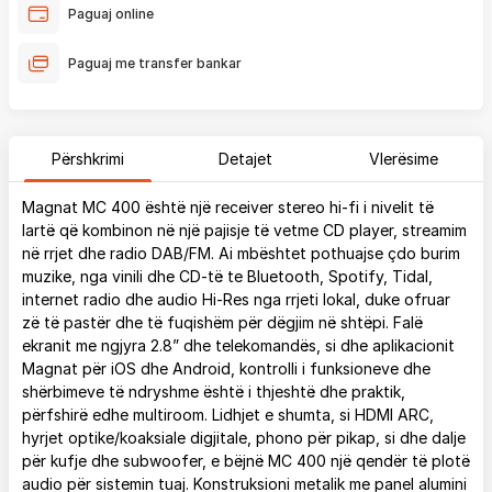
Paguaj online
Paguaj me transfer bankar
Përshkrimi
Detajet
Vlerësime
Magnat MC 400 është një receiver stereo hi-fi i nivelit të
lartë që kombinon në një pajisje të vetme CD player, streamim
në rrjet dhe radio DAB/FM. Ai mbështet pothuajse çdo burim
muzike, nga vinili dhe CD-të te Bluetooth, Spotify, Tidal,
internet radio dhe audio Hi-Res nga rrjeti lokal, duke ofruar
zë të pastër dhe të fuqishëm për dëgjim në shtëpi. Falë
ekranit me ngjyra 2.8” dhe telekomandës, si dhe aplikacionit
Magnat për iOS dhe Android, kontrolli i funksioneve dhe
shërbimeve të ndryshme është i thjeshtë dhe praktik,
përfshirë edhe multiroom. Lidhjet e shumta, si HDMI ARC,
hyrjet optike/koaksiale digjitale, phono për pikap, si dhe dalje
për kufje dhe subwoofer, e bëjnë MC 400 një qendër të plotë
audio për sistemin tuaj. Konstruksioni metalik me panel alumini