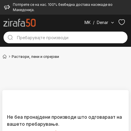
Потпрете се на нас. 100% безбедна достава насекаде во
Македонија.
MK
/
Denar
Раствори, пени и спрејови
Не беа пронајдени производи што одговараат на
вашето пребарување.