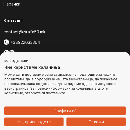
Нарачки
Контакт
contact@zirafa50.mk
+38922633364
За барања на понуди, контактирајте нѐ на:
македонски
b2b@zirafa50.mk
Ние користиме колачиња
Може да ги поставиме овие за анализа на податоците за нашите
Jадранска Магистрала 86, Skopje, North Macedonia
посетители, да ја подобриме нашата веб-страница, да покажеме
персонализирана содржина и да ви дадеме одлично искуство во
веб-страница. За повеќе информации за колачињата што ги
користиме, отворете ги поставките.
© Сите права се задржани
Прифати сѐ
1
Не, прилагодете
Откажи
Дома
Категории
Најавете се
Кошничка
Чат