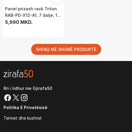
Panel prizash rack Triton
RAB-PD-X12-A1, 7 dalje, 1U
19", i zi
5,990 MKD.
SHFAQ MË SHUMË PRODUKTE
Rri i lidhur me Gjirafa50
Politika E Privatësisë
Termet dhe kushtet