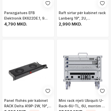
Parazgjatues EFB
Raft sirtar për kabinet rack
Elektronik EK622DE.1, 9
Lanberg 19", 2U,
dalje AC, 2 m, i zi
4,790 MKD.
483x360mm, 90kg, gri
2,990 MKD.
Panel ftohës për kabinet
Mini rack rrjeti Ubiquiti U-
RACK Delta A19P-2W, 19",
Rack-6U-TL, 6U, montim pa