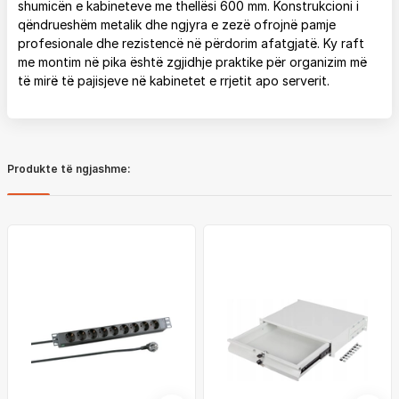
shumicën e kabineteve me thellësi 600 mm. Konstrukcioni i
qëndrueshëm metalik dhe ngjyra e zezë ofrojnë pamje
profesionale dhe rezistencë në përdorim afatgjatë. Ky raft
me montim në pika është zgjidhje praktike për organizim më
të mirë të pajisjeve në kabinetet e rrjetit apo serverit.
Produkte të ngjashme: