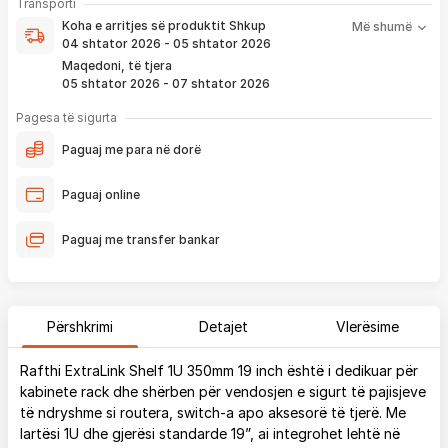
Koha e arritjes së produktit nënkupton periudhën prej kur
Transporti
pagesë
bëhet verifikimi i porosisë suaj, dhe njoftimit për verifikim
Koha e arritjes së produktit
Shkup
Më shumë
që ju e pranoni përmes email-it apo SMS-it.
04 shtator 2026 - 05 shtator 2026
Nëse porosia bëhet tani, produkti arrin sipas afatit kohor të
Maqedoni, të tjera
vendosur më lartë. Ju do të njoftoheni në vazhdimësi
05 shtator 2026 - 07 shtator 2026
përmes emailit rreth vendndodhjes së porosisë suaj, duke
përfshirë momentin kur produkti arrin në depon tonë, dhe
Pagesa të sigurta
momentin kur niset në dërgesë për te ju.
Paguaj me para në dorë
*Në 99% të rasteve, produktet arrijnë sipas parashikimit të vendosur
më lartë. Ju lusim të keni parasysh që festat ndërkombëtare ndikojnë që
Paguaj online
liferimi të shtyhet për rreth 2 ditë.
Paguaj me transfer bankar
Përshkrimi
Detajet
Vlerësime
Rafthi ExtraLink Shelf 1U 350mm 19 inch është i dedikuar për
kabinete rack dhe shërben për vendosjen e sigurt të pajisjeve
të ndryshme si routera, switch-a apo aksesorë të tjerë. Me
lartësi 1U dhe gjerësi standarde 19”, ai integrohet lehtë në