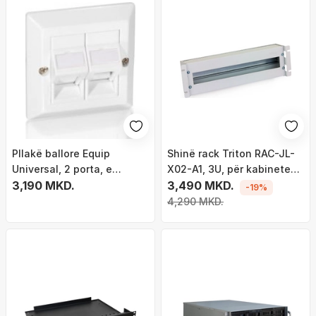
Pllakë ballore Equip
Shinë rack Triton RAC-JL-
Universal, 2 porta, e
X02-A1, 3U, për kabinete
bardhë
3,190 MKD.
19", e zezë
3,490 MKD.
-19%
4,290 MKD.