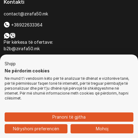
Kontakti
contact@zirafa50.mk
+38922633364
Për kërkesa të ofertave:
b2b@zirafa50.mk
Jadranska Magistrala No. 86, Skopje, North Macedonia
Shqip
Ne përdorim cookies
Ne mund t'i vendosim këto për të analizuar të dhënat e vizitorëve tanë,
për të përmirësuar faqen tonë të internetit, për të treguar përmbajtje të
personalizuar dhe për t'ju dhënë një përvojë të shkëlqyeshme në
internet. Për më shumë informacione rreth cookies që përdorim, hapni
© Të gjitha të drejtat e rezervuara
cilësimet.
BLEJ TANI
Pranoni të gjitha
1
Ndryshoni preferencën
Mohoj
Ballina
Kategoritë
Kyçu
Shporta
Chat