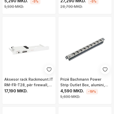
1U, i zi
5,290 MKD.
vegla, gri
27,290 MKD.
-5%
-5%
5,590 MKD.
28,790 MKD.
Aksesor rack Rackmount.IT
Prizë Bachmann Power
RM-FR-T28, për firewall,
Strip Outlet Box, alumini,
për rack 19", metalik
17,190 MKD.
gri
4,590 MKD.
-19%
5,690 MKD.