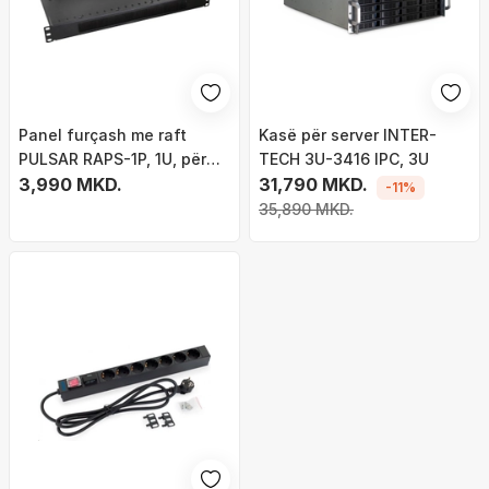
Panel furçash me raft
Kasë për server INTER-
PULSAR RAPS-1P, 1U, për
TECH 3U-3416 IPC, 3U
kabinet RACK 19", i zi
3,990 MKD.
31,790 MKD.
-11%
35,890 MKD.