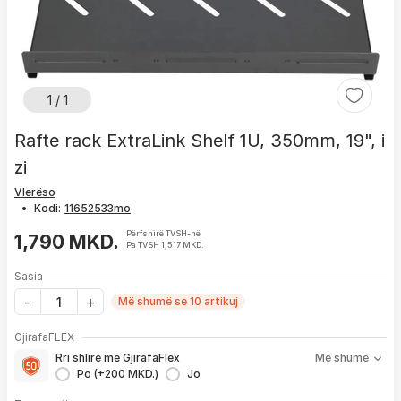
1 / 1
Rafte rack ExtraLink Shelf 1U, 350mm, 19", i
zi
Vlerëso
•
Kodi:
Përfshirë TVSH-në
1,790 MKD.
Pa TVSH 1,517 MKD.
Sasia
Më shumë se 10 artikuj
Me GjirafaFLEX përfitoni:
GjirafaFLEX
-
Prioritet
për zgjidhjen e çdo problemi me produktin brenda
Rri shlirë me GjirafaFlex
Më shumë
1 viti nga blerja
Po (+200 MKD.)
Jo
- Kontakt brenda
24 h
për servisim, zëvendësim apo kthim
- Pranim dhe dërgim me postë të produktit të servisuar
pa