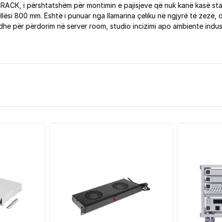
 RACK, i përshtatshëm për montimin e pajisjeve që nuk kanë kasë sta
llësi 800 mm. Është i punuar nga llamarina çeliku në ngjyrë të zezë,
e për përdorim në server room, studio incizimi apo ambiente indust