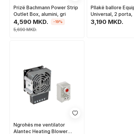
Prizë Bachmann Power Strip
Pllakë ballore Equi
Outlet Box, alumini, gri
Universal, 2 porta,
4,590 MKD.
3,190 MKD.
-19%
5,690 MKD.
Ngrohës me ventilator
Alantec Heating Blower