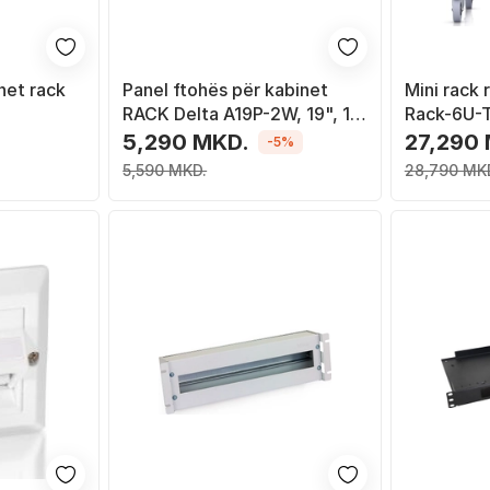
inet rack
Panel ftohës për kabinet
Mini rack r
RACK Delta A19P-2W, 19", 1U,
Rack-6U-T
 gri
i zi
vegla, gri
5,290 MKD.
27,290
-5%
5,590 MKD.
28,790 MK