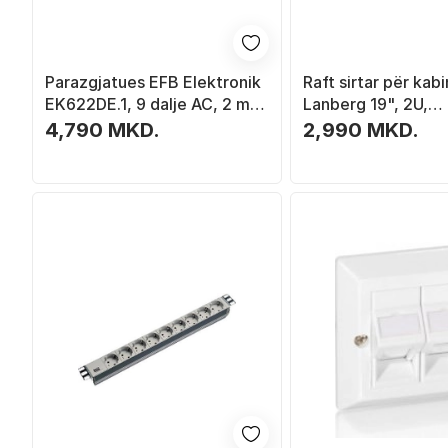
Parazgjatues EFB Elektronik
Raft sirtar për kab
EK622DE.1, 9 dalje AC, 2 m, i
Lanberg 19", 2U,
zi
483x360mm, 90kg,
4,790 MKD.
2,990 MKD.