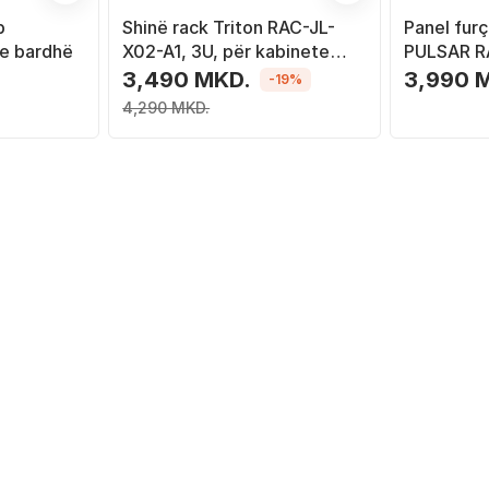
p
Shinë rack Triton RAC-JL-
Panel furç
 e bardhë
X02-A1, 3U, për kabinete
PULSAR RA
19", e zezë
kabinet RA
3,490 MKD.
3,990 
-19%
4,290 MKD.