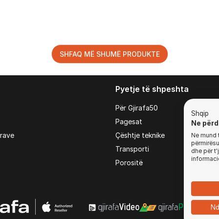
SHFAQ MË SHUMË PRODUKTE
Pyetje të shpeshta
Për Gjirafa50
Shqip
Pagesat
Ne përd
irave
Çështje teknike
Ne mund t'
përmirësua
Transporti
dhe për t
informaci
Porositë
Nd