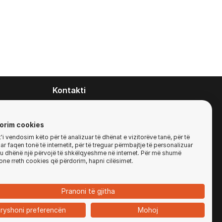
Kontakti
contact@zirafa50.mk
+38922633364
orim cookies
i vendosim këto për të analizuar të dhënat e vizitorëve tanë, për të
r faqen tonë të internetit, për të treguar përmbajtje të personalizuar
Për kërkesa të ofertave:
'ju dhënë një përvojë të shkëlqyeshme në internet. Për më shumë
b2b@zirafa50.mk
one rreth cookies që përdorim, hapni cilësimet.
Jadranska Magistrala No. 86, Skopje, North
Macedonia
Pranoni të gjitha
ryshoni preferencën
Mohoj