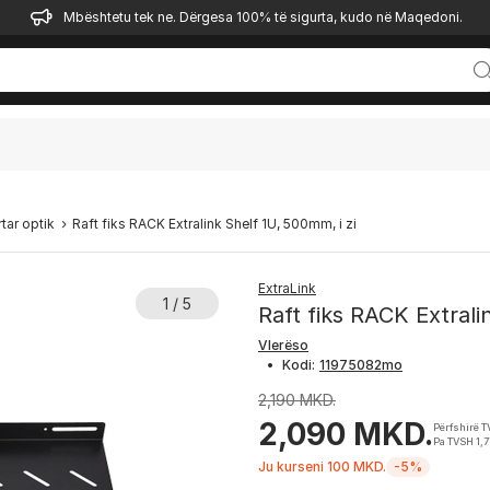
Mbështetu tek ne. Dërgesa 100% të sigurta, kudo në Maqedoni.
rtar optik
Raft fiks RACK Extralink Shelf 1U, 500mm, i zi
ExtraLink
1 / 5
Raft fiks RACK Extrali
Vlerëso
•
Kodi:
2,190 MKD.
2,090 MKD.
Përfshirë 
Pa TVSH 1,
Ju kurseni 100 MKD.
-5%