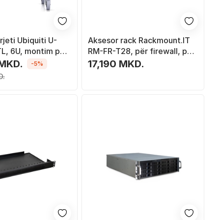
rjeti Ubiquiti U-
Aksesor rack Rackmount.IT
L, 6U, montim pa
RM-FR-T28, për firewall, për
rack 19", metalik
 MKD.
17,190 MKD.
-5%
D.