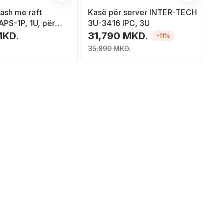
ash me raft
Kasë për server INTER-TECH
PS-1P, 1U, për
3U-3416 IPC, 3U
CK 19", i zi
MKD.
31,790 MKD.
-11%
35,890 MKD.