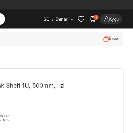
1
SQ
/
Denar
Kyçu
Chat
nk Shelf 1U, 500mm, i zi
TVSH-në
771 MKD.