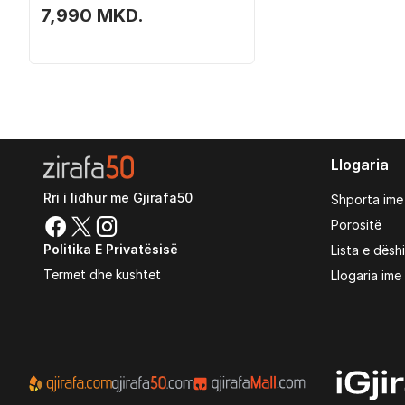
100W, me termostat
7,990 MKD.
Llogaria
Rri i lidhur me Gjirafa50
Shporta ime
Porositë
Politika E Privatësisë
Lista e dësh
Termet dhe kushtet
Llogaria ime