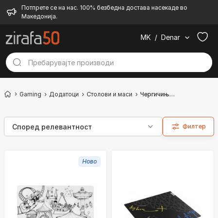
Потпрете се на нас. 100% безбедна достава насекаде во
Македонија.
MK
/
Denar
Gaming
Додатоци
Столови и маси
Чергичиња за столови
Филтер
Ново