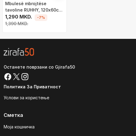
Mbulesë mbrojtëse
tavoline RUHHY, 120x60cm,
polikarbonat transparent
1,290 MKD.
-7%
1,390 MKD.
Останете поврзани со Gjirafa50
Политика За Приватност
Услови за користење
Сметка
Моја кошничка