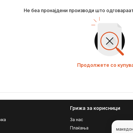
Не беа пронајдени производи што одговараа
Продолжете со купув
Грижа за корисници
чка
За нас
Плаќања
македо