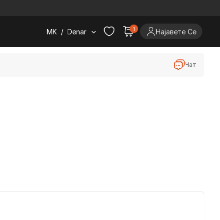
.
1
MK
/
Denar
Најавете Се
Чат