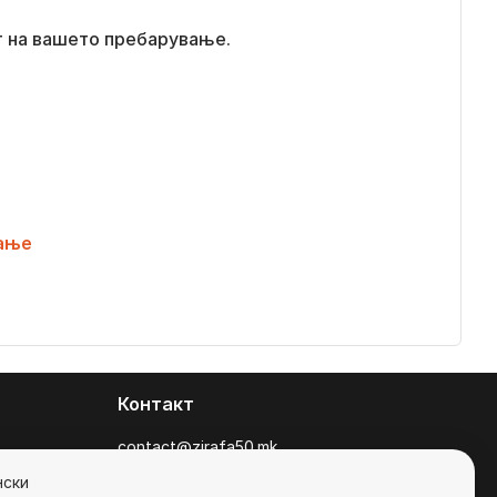
т на вашето пребарување.
ање
Контакт
contact@zirafa50.mk
+38922633364
нски