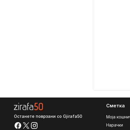
Сметка
Останете поврзани со Gjirafa50
Моја кошни
Нарачки