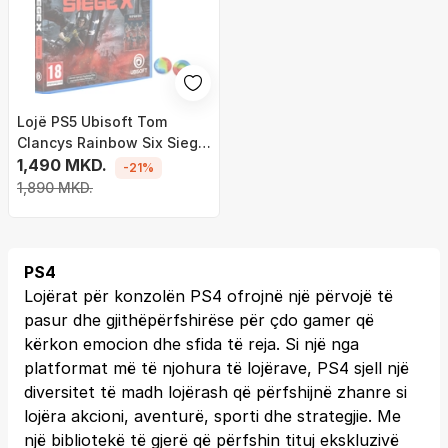
Lojë PS5 Ubisoft Tom
Clancys Rainbow Six Siege
X Elite Edition, Strzelanka,
1,490 MKD.
-21%
për shumë lojtarë
1,890 MKD.
PS4
Lojërat për konzolën PS4 ofrojnë një përvojë të
pasur dhe gjithëpërfshirëse për çdo gamer që
kërkon emocion dhe sfida të reja. Si një nga
platformat më të njohura të lojërave, PS4 sjell një
diversitet të madh lojërash që përfshijnë zhanre si
lojëra akcioni, aventurë, sporti dhe strategjie. Me
një bibliotekë të gjerë që përfshin tituj ekskluzivë