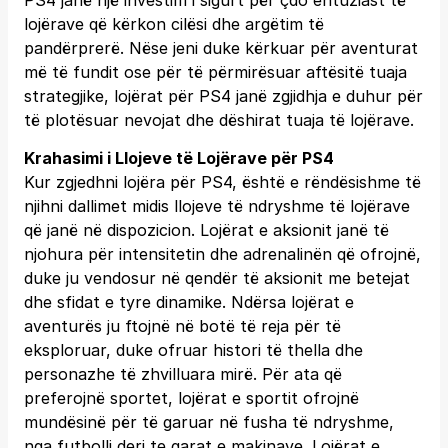
PS4 janë një investim i sigurt për çdo entuziast të
lojërave që kërkon cilësi dhe argëtim të
pandërprerë. Nëse jeni duke kërkuar për aventurat
më të fundit ose për të përmirësuar aftësitë tuaja
strategjike, lojërat për PS4 janë zgjidhja e duhur për
të plotësuar nevojat dhe dëshirat tuaja të lojërave.
Krahasimi i Llojeve të Lojërave për PS4
Kur zgjedhni lojëra për PS4, është e rëndësishme të
njihni dallimet midis llojeve të ndryshme të lojërave
që janë në dispozicion. Lojërat e aksionit janë të
njohura për intensitetin dhe adrenalinën që ofrojnë,
duke ju vendosur në qendër të aksionit me betejat
dhe sfidat e tyre dinamike. Ndërsa lojërat e
aventurës ju ftojnë në botë të reja për të
eksploruar, duke ofruar histori të thella dhe
personazhe të zhvilluara mirë. Për ata që
preferojnë sportet, lojërat e sportit ofrojnë
mundësinë për të garuar në fusha të ndryshme,
nga futbolli deri te garat e makinave. Lojërat e