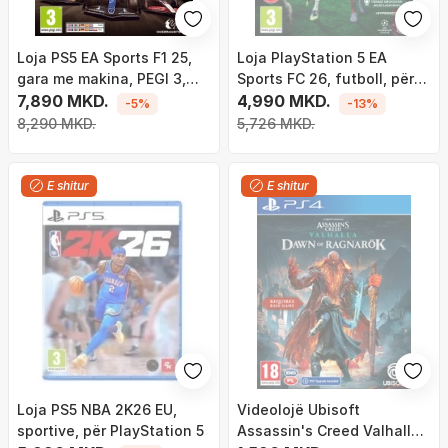
Loja PS5 EA Sports F1 25,
Loja PlayStation 5 EA
gara me makina, PEGI 3,
Sports FC 26, futboll, për
shumëngjyrëshe
7,890 MKD.
PS5
4,990 MKD.
-5%
-13%
8,290 MKD.
5,726 MKD.
E shitur
E shitur
Loja PS5 NBA 2K26 EU,
Videolojë Ubisoft
sportive, për PlayStation 5
Assassin's Creed Valhalla -