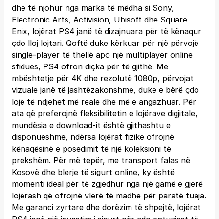
dhe të njohur nga marka të mëdha si Sony,
Electronic Arts, Activision, Ubisoft dhe Square
Enix, lojërat PS4 janë të dizajnuara për të kënaqur
çdo lloj lojtari. Qoftë duke kërkuar për një përvojë
single-player të thellë apo një multiplayer online
sfidues, PS4 ofron diçka për të gjithë. Me
mbështetje për 4K dhe rezolutë 1080p, përvojat
vizuale janë të jashtëzakonshme, duke e bërë çdo
lojë të ndjehet më reale dhe më e angazhuar. Për
ata që preferojnë fleksibilitetin e lojërave digjitale,
mundësia e download-it është gjithashtu e
disponueshme, ndërsa lojërat fizike ofrojnë
kënaqësinë e posedimit të një koleksioni të
prekshëm. Për më tepër, me transport falas në
Kosovë dhe blerje të sigurt online, ky është
momenti ideal për të zgjedhur nga një gamë e gjerë
lojërash që ofrojnë vlerë të madhe për paratë tuaja.
Me garanci zyrtare dhe dorëzim të shpejtë, lojërat