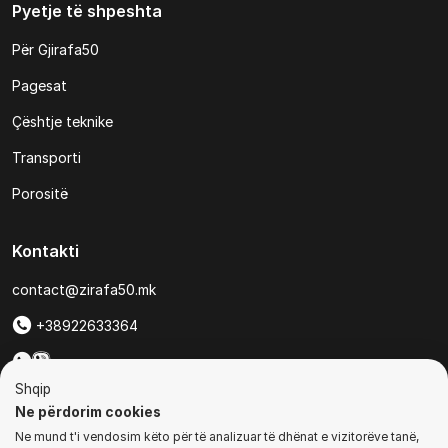
Pyetje të shpeshta
Për Gjirafa50
Pagesat
Çështje teknike
Transporti
Porositë
Kontakti
contact@zirafa50.mk
+38922633364
Për kërkesa të ofertave:
Shqip
b2b@zirafa50.mk
Ne përdorim cookies
Ne mund t'i vendosim këto për të analizuar të dhënat e vizitorëve tanë,
Jadranska Magistrala No. 86, Skopje, North Macedonia