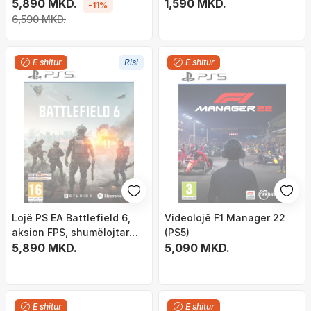
5,890 MKD.
Dawn of Ragnarok (PS4)
1,590 MKD.
-11%
6,590 MKD.
E shitur
Risi
E shitur
Lojë PS EA Battlefield 6,
Videolojë F1 Manager 22
aksion FPS, shumëlojtar
(PS5)
online
5,890 MKD.
5,090 MKD.
E shitur
E shitur