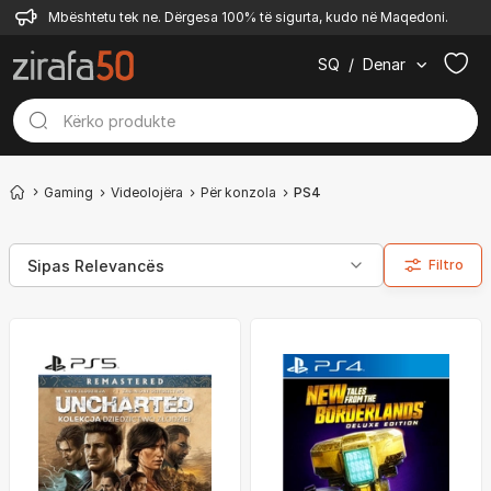
Mbështetu tek ne. Dërgesa 100% të sigurta, kudo në Maqedoni.
SQ
/
Denar
Gaming
Videolojëra
Për konzola
PS4
Filtro