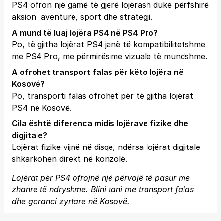
PS4 ofron një gamë të gjerë lojërash duke përfshirë
aksion, aventurë, sport dhe strategji.
A mund të luaj lojëra PS4 në PS4 Pro?
Po, të gjitha lojërat PS4 janë të kompatibilitetshme
me PS4 Pro, me përmirësime vizuale të mundshme.
A ofrohet transport falas për këto lojëra në
Kosovë?
Po, transporti falas ofrohet për të gjitha lojërat
PS4 në Kosovë.
Cila është diferenca midis lojërave fizike dhe
digjitale?
Lojërat fizike vijnë në disqe, ndërsa lojërat digjitale
shkarkohen direkt në konzolë.
Lojërat për PS4 ofrojnë një përvojë të pasur me
zhanre të ndryshme. Blini tani me transport falas
dhe garanci zyrtare në Kosovë.