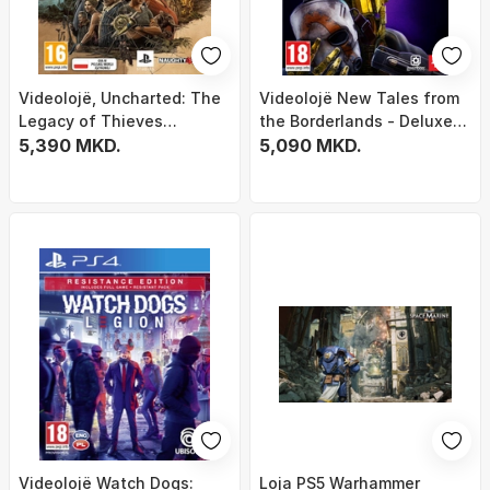
Videolojë, Uncharted: The
Videolojë New Tales from
Legacy of Thieves
the Borderlands - Deluxe
Collection PS5
5,390 MKD.
Edition (PS4)
5,090 MKD.
Videolojë Watch Dogs:
Loja PS5 Warhammer