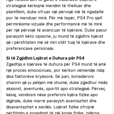
strategjisë kërkojnë mendim të thelluar dhe
planifikim, duke ofruar një përvojë më të ngadaltë
por të menduar mirë. Për më tepër, PS4 Pro sjell
përmirësime vizuale dhe performancë më të mirë
për një përvojë të avancuar të lojërave. Duke pasur
parasysh këto opsione, ju mund të zgjidhni lojërat
që i përshtaten më së miri stilit tuaj të lojërave dhe
preferencave personale.
Si të Zgjidhni Lojërat e Duhura për PS4
Zgjedhja e lojërave të duhura për PS4 mund të jetë
një proces emocionues, por kërkon vëmendje ndaj
disa faktorëve kryesorë. Së pari, konsideroni
zhanrin që ju pëlqen më shumë, duke zgjedhur midis
aksionit, aventurës, sportit apo strategjisë. Përveç
kësaj, vendosni nëse preferoni lojëra fizike apo
digjitale, duke marrë parasysh avantazhet dhe
disavantazhet e secilës. Lojërat fizike ofrojnë
përfitimin e posedimit të një kopje fizike, ndërsa