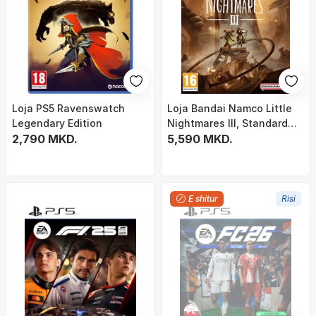
Loja PS5 Ravenswatch
Loja Bandai Namco Little
Legendary Edition
Nightmares III, Standard
2,790 MKD.
Edition, për PlayStation,
5,590 MKD.
horror aventurë
E shitur
Risi