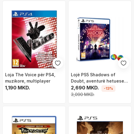
Loja The Voice për PS4,
Lojë PS5 Shadows of
muzikore, multiplayer
Doubt, aventurë hetuese,
1,190 MKD.
stealth, multigjuhëshe
2,690 MKD.
-13%
3,090 MKD.