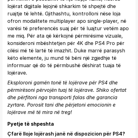
lojërat digjitale lejojnë shkarkim të shpejtë dhe
ruajtje të lehtë. Gjithashtu, kontrolloni nëse loja
ofron modalitete multiplayer apo single-player, në
varësi të preferencës suaj për të luajtur vetëm apo
me miq. Për ata që kërkojnë përmirësime vizuale,
konsideroni mbështetjen për 4K dhe PS4 Pro për
cilësi më të lartë të imazhit. Duke marrë parasysh
këto elemente, ju mund të bëni një zgjedhje të
informuar që do të përmbushë dëshirat tuaja të
lojërave.
Eksploroni gamën tonë të lojërave për PS4 dhe
përmirësoni përvojën tuaj të lojërave. Shiko ofertat
dhe përfitoni nga transporti falas dhe garancia
zyrtare.
Porosit tani
dhe përjetoni emocionin e
lojërave më të mira në treg!
Pyetje të shpeshta
Çfarë lloje lojërash janë në dispozicion për PS4?