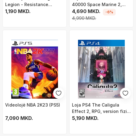
Legion - Resistance
40000 Space Marine 2,
Edition (PS4)
1,190 MKD.
aksion, për të rritur
4,690 MKD.
-6%
4,990 MKD.
Videolojë NBA 2K23 (PS5)
Loja PS4 The Caligula
Effect 2, RPG, version fizik,
7,090 MKD.
shumëngjyrëshe
5,190 MKD.