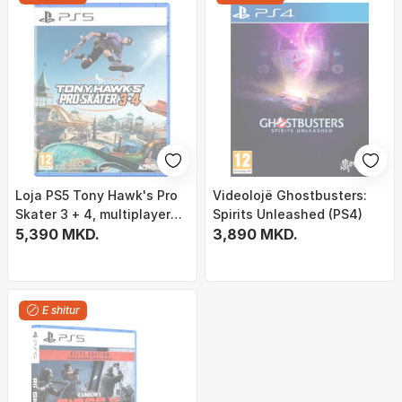
Loja PS5 Tony Hawk's Pro
Videolojë Ghostbusters:
Skater 3 + 4, multiplayer
Spirits Unleashed (PS4)
online
5,390 MKD.
3,890 MKD.
E shitur