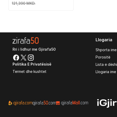
121,390 MKD.
Llogaria
Rri i lidhur me Gjirafa50
Shporta ime
Porositë
Politika E Privatësisë
Lista e dësh
Termet dhe kushtet
Llogaria ime