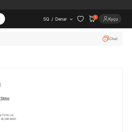
1
SQ
/
Denar
Kyçu
Chat
H
rë TVSH-në
 34,568 MKD.