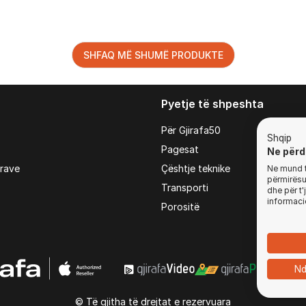
SHFAQ MË SHUMË PRODUKTE
Pyetje të shpeshta
Për Gjirafa50
Shqip
Pagesat
Ne përd
irave
Çështje teknike
Ne mund t'
përmirësua
Transporti
dhe për t
informaci
Porositë
Nd
© Të gjitha të drejtat e rezervuara