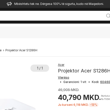
Mbështetu tek ne. Dërgesa 100% të sigurta, kudo në Maqedoni.
ve
Projektor Acer S1286H
Acer
1 / 1
Projektor Acer S1286
Vlerëso
•
Garancioni:
1 vit
•
Kodi:
46,908 MKD.
40,790 MKD.
Përfshi
Pa TVSH
Ju kurseni 6,118 MKD.
-13%