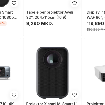
i Smart
Tabelë për projektor Aveli
Display i
HD 1080p,
92", 204x115cm (16:9)
WAF 86", 4
ë
9,290 MKD.
119,890
-4%
130,229 M
710, 4K
Projektor Xiaomi Mi Smart L1
Projekto