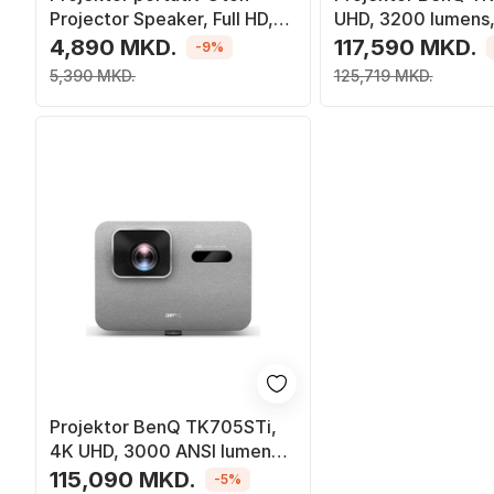
Projector Speaker, Full HD,
UHD, 3200 lumens,
Smart TV Android, i bardhë
4,890 MKD.
117,590 MKD.
-9%
5,390 MKD.
125,719 MKD.
Projektor BenQ TK705STi,
4K UHD, 3000 ANSI lumens, i
bardhë
115,090 MKD.
-5%