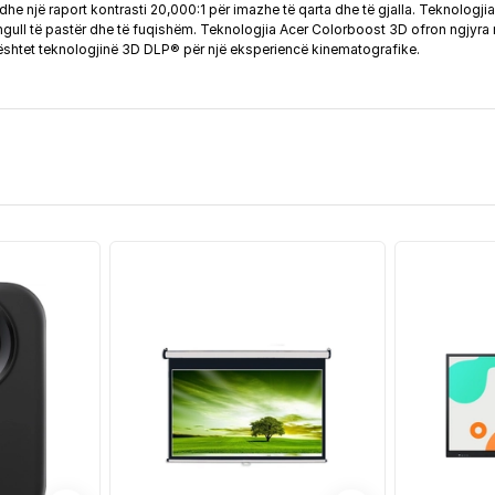
e një raport kontrasti 20,000:1 për imazhe të qarta dhe të gjalla. Teknologjia
tingull të pastër dhe të fuqishëm. Teknologjia Acer Colorboost 3D ofron ngjyra
bështet teknologjinë 3D DLP® për një eksperiencë kinematografike.