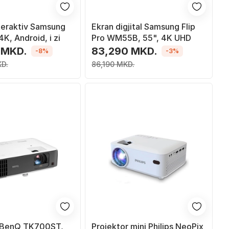
nteraktiv Samsung
Ekran digjital Samsung Flip
K, Android, i zi
Pro WM55B, 55", 4K UHD
 MKD.
83,290 MKD.
-8%
-3%
KD.
86,190 MKD.
r BenQ TK700ST,
Projektor mini Philips NeoPix