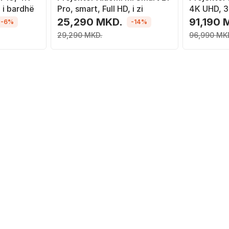
 i bardhë
Pro, smart, Full HD, i zi
4K UHD, 
i bardhë
25,290 MKD.
91,190 
-6%
-14%
29,290 MKD.
96,990 MK