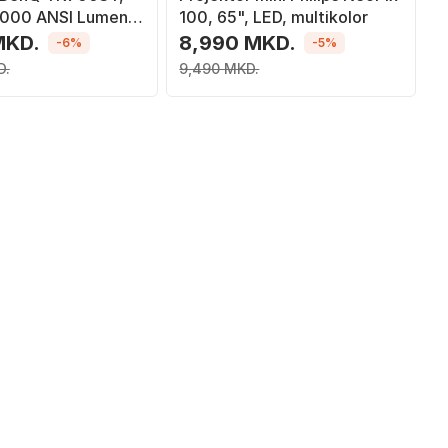
3000 ANSI Lumens,
100, 65", LED, multikolor
MKD.
8,990 MKD.
-6%
-5%
D.
9,490 MKD.