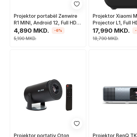
Projektor portabël Zenwire
Projektor Xiaomi M
R1 MINI, Android 12, Full HD
Projector L1, Full 
4K, gri
200 lumen, i bardh
4,890 MKD.
17,990 MKD.
-6%
5,190 MKD.
18,790 MKD.
Projektor portativ Oton
Projektor BenQ TK