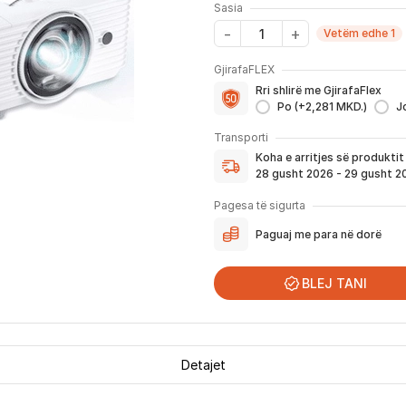
Sasia
Vetëm edhe 1
GjirafaFLEX
Me GjirafaFLEX përfitoni:
Rri shlirë me GjirafaFlex
-
Prioritet
për zgjidhjen e ç
Po (+2,281 MKD.)
J
- Kontakt brenda
24 h
për s
Koha e arritjes së produktit
- Pranim dhe dërgim me post
Transporti
dhe njoftimit për verifikim 
Koha e arritjes së produkti
Nëse porosia bëhet tani, pr
28 gusht 2026 - 29 gusht 2
njoftoheni në vazhdimësi p
përfshirë momentin kur pro
Pagesa të sigurta
për te ju.
Paguaj me para në dorë
*Në 99% të rasteve, produktet arrijn
që festat ndërkombëtare ndikojnë që li
BLEJ TANI
Detajet