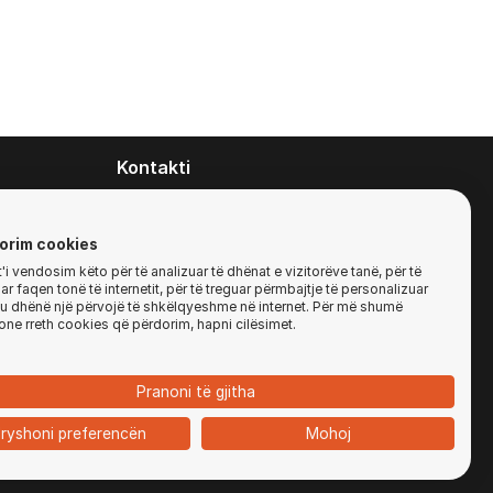
Kontakti
contact@zirafa50.mk
+38922633364
orim cookies
i vendosim këto për të analizuar të dhënat e vizitorëve tanë, për të
r faqen tonë të internetit, për të treguar përmbajtje të personalizuar
Për kërkesa të ofertave:
'ju dhënë një përvojë të shkëlqyeshme në internet. Për më shumë
b2b@zirafa50.mk
one rreth cookies që përdorim, hapni cilësimet.
Jadranska Magistrala No. 86, Skopje, North
Macedonia
Pranoni të gjitha
ryshoni preferencën
Mohoj