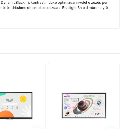
 DynamicBlack rrit kontrastin duke optimizuar nivelet e zezës për
 më të ndritshme dhe më të realizuara. Bluelight Shield mbron sytë