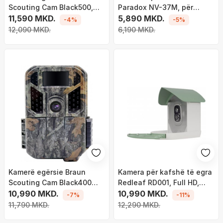
Scouting Cam Black500,
Paradox NV-37M, për
4K, ekran 2.4", kamuflazh
11,590 MKD.
ambiente të brendshme
5,890 MKD.
-4%
-5%
dhe të jashtme, imunitet
12,090 MKD.
6,190 MKD.
ndaj kafshëve
Kamerë egërsie Braun
Kamera për kafshë të egra
Scouting Cam Black400
Redleaf RD001, Full HD,
Dual WiFi, 48MP, 1440P,
10,990 MKD.
panel diellor, gri
10,990 MKD.
-7%
-11%
kamuflazh
11,790 MKD.
12,290 MKD.