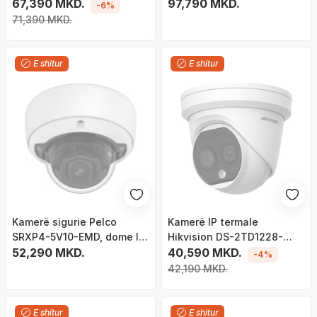
67,390 MKD.
97,790 MKD.
-6%
71,390 MKD.
E shitur
E shitur
Kamerë sigurie Pelco
Kamerë IP termale
SRXP4-5V10-EMD, dome IP,
Hikvision DS-2TD1228-
për jashtë, e bardhë
52,290 MKD.
2/QA, bi spektrale, PoE, e
40,590 MKD.
-4%
bardhë
42,190 MKD.
E shitur
E shitur