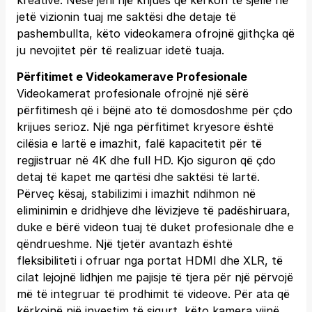
kreative. Nëse jeni një krijues që kërkon të sjellë në
jetë vizionin tuaj me saktësi dhe detaje të
pashembullta, këto videokamera ofrojnë gjithçka që
ju nevojitet për të realizuar idetë tuaja.
Përfitimet e Videokamerave Profesionale
Videokamerat profesionale ofrojnë një sërë
përfitimesh që i bëjnë ato të domosdoshme për çdo
krijues serioz. Një nga përfitimet kryesore është
cilësia e lartë e imazhit, falë kapacitetit për të
regjistruar në 4K dhe full HD. Kjo siguron që çdo
detaj të kapet me qartësi dhe saktësi të lartë.
Përveç kësaj, stabilizimi i imazhit ndihmon në
eliminimin e dridhjeve dhe lëvizjeve të padëshiruara,
duke e bërë videon tuaj të duket profesionale dhe e
qëndrueshme. Një tjetër avantazh është
fleksibiliteti i ofruar nga portat HDMI dhe XLR, të
cilat lejojnë lidhjen me pajisje të tjera për një përvojë
më të integruar të prodhimit të videove. Për ata që
kërkojnë një investim të sigurt, këto kamera vijnë