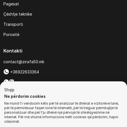
Pagesat
Çështje teknike
Transporti
Porositë
Kontakti
contact@zirafa50.mk
+38922633364
Për kërkesa të ofertave:
Shqip
b2b@zirafa50.mk
Ne përdorim cookies
Ne mund t'i vendosim këto për të analizuar të dhënat e vizitorëve tanë,
Jadranska Magistrala No. 86, Skopje, North Macedonia
për të përmirësuar faqen tonë të internetit, për të treguar përmbajtje të
personalizuar dhe për t'ju dhënë një përvojë të shkëlqyeshme në
internet. Për më shumë informacione rreth cookies që përdorim, hapni
cilësimet.