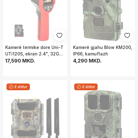
Kamerë termike dore Uni-T
Kamerë gjahu Blow KM200,
UTi120S, ekran 2.4", 32GB,
IP66, kamuflazh
e kuqe
17,590 MKD.
4,290 MKD.
E shitur
E shitur