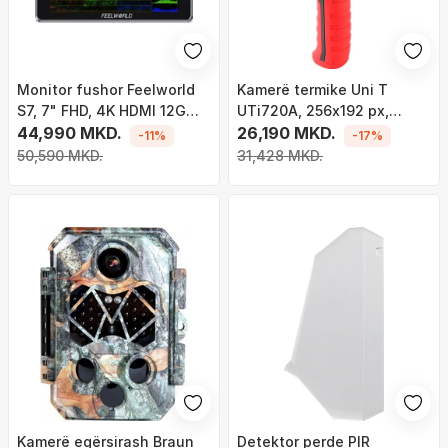
Monitor fushor Feelworld
Kamerë termike Uni T
S7, 7" FHD, 4K HDMI 12G
UTi720A, 256x192 px,
SDI, i zi
44,990 MKD.
gama matjeje 20°C deri
26,190 MKD.
-11%
-17%
400°C, e zezë
50,590 MKD.
31,428 MKD.
Kamerë egërsirash Braun
Detektor perde PIR