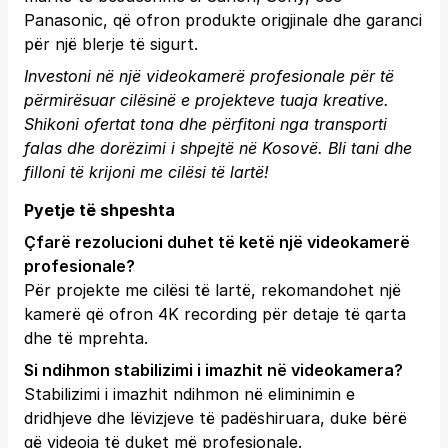
Panasonic, që ofron produkte origjinale dhe garanci
për një blerje të sigurt.
Investoni në një videokamerë profesionale për të
përmirësuar cilësinë e projekteve tuaja kreative.
Shikoni ofertat tona dhe përfitoni nga transporti
falas dhe dorëzimi i shpejtë në Kosovë.
Bli tani
dhe
filloni të krijoni me cilësi të lartë!
Pyetje të shpeshta
Çfarë rezolucioni duhet të ketë një videokamerë
profesionale?
Për projekte me cilësi të lartë, rekomandohet një
kamerë që ofron 4K recording për detaje të qarta
dhe të mprehta.
Si ndihmon stabilizimi i imazhit në videokamera?
Stabilizimi i imazhit ndihmon në eliminimin e
dridhjeve dhe lëvizjeve të padëshiruara, duke bërë
që videoja të duket më profesionale.