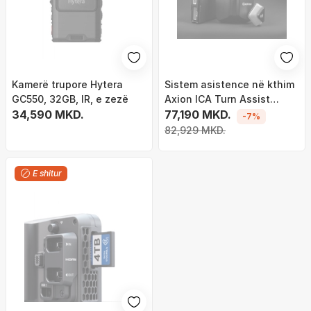
Kamerë trupore Hytera
Sistem asistence në kthim
GC550, 32GB, IR, e zezë
Axion ICA Turn Assist
34,590 MKD.
XR45, radar 77GHz, për
77,190 MKD.
-7%
automjete
82,929 MKD.
E shitur