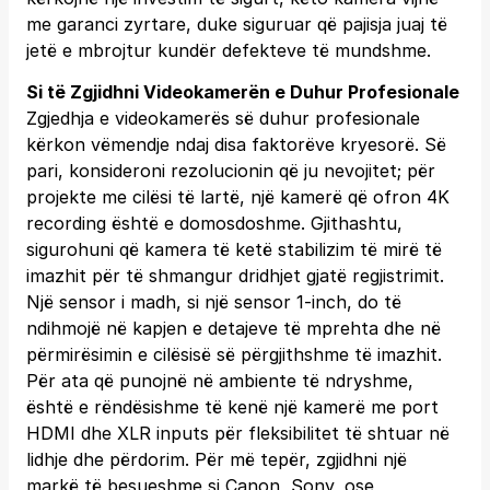
me garanci zyrtare, duke siguruar që pajisja juaj të
jetë e mbrojtur kundër defekteve të mundshme.
Si të Zgjidhni Videokamerën e Duhur Profesionale
Zgjedhja e videokamerës së duhur profesionale
kërkon vëmendje ndaj disa faktorëve kryesorë. Së
pari, konsideroni rezolucionin që ju nevojitet; për
projekte me cilësi të lartë, një kamerë që ofron 4K
recording është e domosdoshme. Gjithashtu,
sigurohuni që kamera të ketë stabilizim të mirë të
imazhit për të shmangur dridhjet gjatë regjistrimit.
Një sensor i madh, si një sensor 1-inch, do të
ndihmojë në kapjen e detajeve të mprehta dhe në
përmirësimin e cilësisë së përgjithshme të imazhit.
Për ata që punojnë në ambiente të ndryshme,
është e rëndësishme të kenë një kamerë me port
HDMI dhe XLR inputs për fleksibilitet të shtuar në
lidhje dhe përdorim. Për më tepër, zgjidhni një
markë të besueshme si Canon, Sony, ose