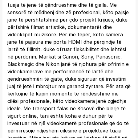
tuaja të jenë të qëndrueshme dhe të gjalla. Me
sensorë të mëdhenj dhe zë profesional, këto pajisje
janë të përshtatshme për çdo projekt krijues, duke
përfshirë filmat artistikë, dokumentarët dhe
videoklipet muzikore. Për më tepër, këto kamera
janë të pajisura me porta HDMI dhe përqindje të
lartë të fillimit, duke ofruar fleksibilitet dhe lehtësi
në përdorim. Markat si Canon, Sony, Panasonic,
Blackmagic dhe Nikon janë të njohura për ofrimin e
videokamerave me performancë të lartë dhe
qëndrueshmëri të gjatë, duke siguruar që investimi
juaj të jetë i mbrojtur me garanci zyrtare. Për ata që
kërkojnë të kapin momente të rëndësishme me
cilësi profesionale, këto videokamera janë zgjedhja
ideale. Me transport falas në Kosovë dhe blerje të
sigurt online, tani është koha e duhur për të
investuar në një videokamerë profesionale që do të
përmirësojë ndjeshëm cilësinë e projekteve tuaja