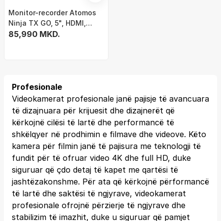
Monitor-recorder Atomos
Ninja TX GO, 5", HDMI,
CFexpress, i zi
85,990 MKD.
Profesionale
Videokamerat profesionale janë pajisje të avancuara
të dizajnuara për krijuesit dhe dizajnerët që
kërkojnë cilësi të lartë dhe performancë të
shkëlqyer në prodhimin e filmave dhe videove. Këto
kamera për filmin janë të pajisura me teknologji të
fundit për të ofruar video 4K dhe full HD, duke
siguruar që çdo detaj të kapet me qartësi të
jashtëzakonshme. Për ata që kërkojnë përformancë
të lartë dhe saktësi të ngjyrave, videokamerat
profesionale ofrojnë përzierje të ngjyrave dhe
stabilizim të imazhit, duke u siguruar që pamjet