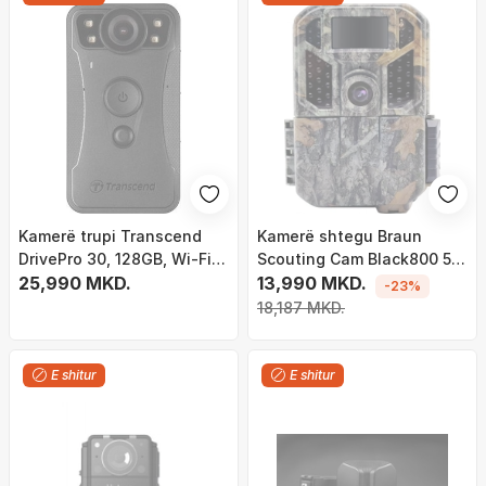
Kamerë trupi Transcend
Kamerë shtegu Braun
DrivePro 30, 128GB, Wi-Fi
Scouting Cam Black800 5K,
dhe Bluetooth, e zezë
25,990 MKD.
video 5K, ekran 2.0",
13,990 MKD.
-23%
kamuflazh
18,187 MKD.
E shitur
E shitur