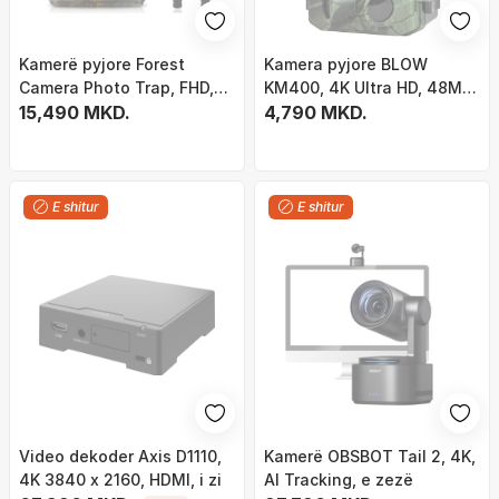
Kamerë pyjore Forest
Kamera pyjore BLOW
Camera Photo Trap, FHD,
KM400, 4K Ultra HD, 48MP,
GSM 4G LTE MMS,
15,490 MKD.
IP66, kamuflazh
4,790 MKD.
kamuflazh
E shitur
E shitur
Video dekoder Axis D1110,
Kamerë OBSBOT Tail 2, 4K,
4K 3840 x 2160, HDMI, i zi
AI Tracking, e zezë