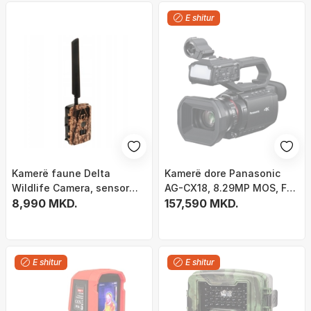
E shitur
Kamerë faune Delta
Kamerë dore Panasonic
Wildlife Camera, sensor
AG-CX18, 8.29MP MOS, Full
lëvizjeje, regjistrim ditë
8,990 MKD.
HD, e zezë
157,590 MKD.
natë, kamuflazh
E shitur
E shitur