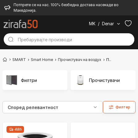
Потпрете се на нас. 100% безбедна достава насекаде во
Македонија.
MK
/
Denar
SMART
Smart Home
Прочистувач на воздух
Прочистувач
Филтри
Прочистувачи
Филтер
48h