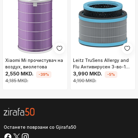
Xiaomi Mi прочистувач на
Leitz TruSens Allergy and
воздух, виолетова
Flu Антивирусен 3-во-1
2,550 MKD.
HEPA Филтер Барабан
3,990 MKD.
-39%
-5%
4,185 MKD.
4,190 MKD.
Останете поврзани со Gjirafa50