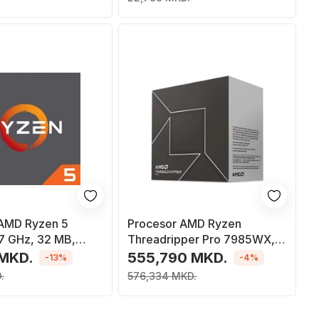
 AMD Ryzen 5
Procesor AMD Ryzen
7 GHz, 32 MB,
Threadripper Pro 7985WX,
3.2 GHz, 256 MB, BOX (100-
 MKD.
555,790 MKD.
-13%
-4%
100000454WOF)
.
576,334 MKD.