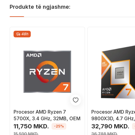
Produkte të ngjashme:
48h
Procesor AMD Ryzen 7
Procesor AMD Ryz
5700X, 3.4 GHz, 32MB, OEM
9800X3D, 4.7 GHz
11,750 MKD.
32,790 MKD.
-25%
15,590 MKD.
36,788 MKD.