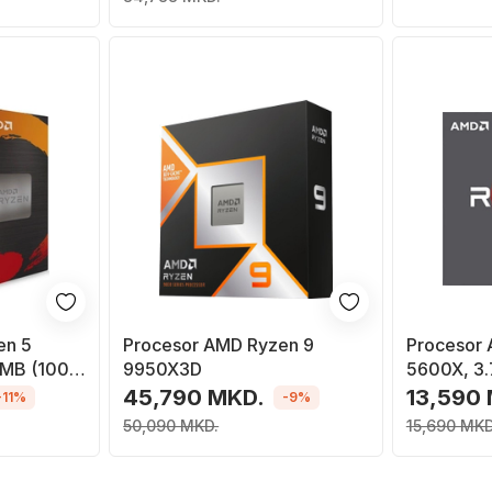
en 5
Procesor AMD Ryzen 9
Procesor
 MB (100-
9950X3D
5600X, 3.
OEM
45,790 MKD.
13,590
-11%
-9%
50,090 MKD.
15,690 MKD