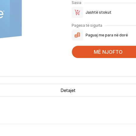
Sasia
Jashtë stokut
Pagesa të sigurta
Paguaj me para në dorë
MË NJOFTO
Detajet