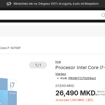
Mbështetu tek ne. Dërgesa 100% të sigurta, kudo në Maqedoni.
 Core i7-14700F
Intel
1 / 1
Procesor Intel Core i
Vlerëso
•
Kodi:
27,590 MKD.
26,490 MKD.
Përfsh
Pa TVS
Ju kurseni 1,100 MKD.
-4%