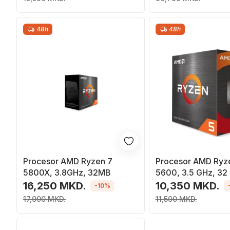
48h
48h
Procesor AMD Ryzen 7
Procesor AMD Ryz
5800X, 3.8GHz, 32MB
5600, 3.5 GHz, 32
100000927BOX)
16,250 MKD.
10,350 MKD.
-10%
17,990 MKD.
11,590 MKD.