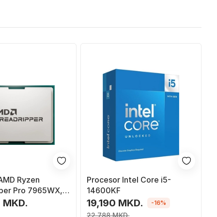
 AMD Ryzen
Procesor Intel Core i5-
per Pro 7965WX,
14600KF
128MB, OEM
0 MKD.
19,190 MKD.
-16%
22,788 MKD.