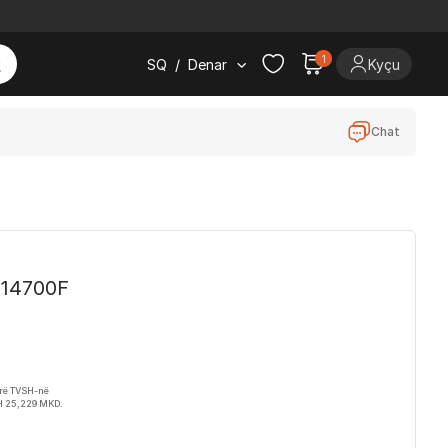
1
SQ
/
Denar
Kyçu
Chat
7-14700F
irë TVSH-në
H 25,229 MKD.