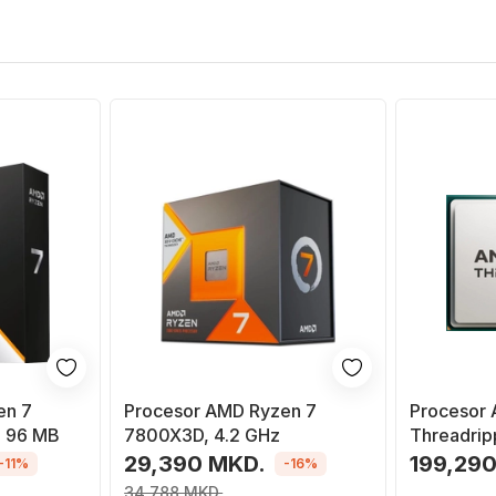
en 7
Procesor AMD Ryzen 7
Procesor
, 96 MB
7800X3D, 4.2 GHz
Threadrip
4.2GHz, 
29,390 MKD.
199,29
-11%
-16%
34,788 MKD.