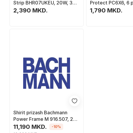
Strip BHR07UKEU, 20W, 3
Protect PC6X6, 6 
porta 2C1A, i bardhë
240V, 3x USB A 3x
2,390 MKD.
1,790 MKD.
kabëll 2m, i zi
Shirit prizash Bachmann
Power Frame M 916.507, 2x
CEE 7/3, USB C 30W,
11,190 MKD.
-10%
metalik