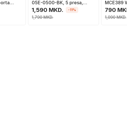
porta
05E-0500-BK, 5 presa,
MCE389 W,
 USB C,
kabllo 5 m, i zi
1x USB C, 
1,590 MKD.
790 MK
-11%
1,790 MKD.
1,090 MKD.