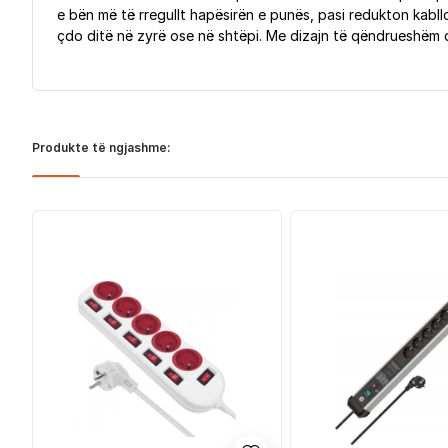
e bën më të rregullt hapësirën e punës, pasi redukton kabll
çdo ditë në zyrë ose në shtëpi. Me dizajn të qëndrueshëm dh
Produkte të ngjashme: