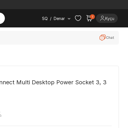
1
SQ
/
Denar
Kyçu
Chat
onnect Multi Desktop Power Socket 3, 3
ë
D.