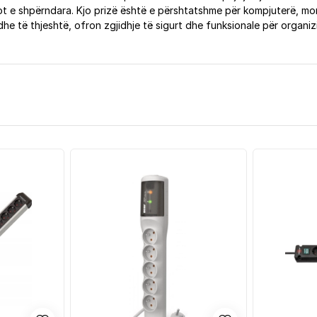
ot e shpërndara. Kjo prizë është e përshtatshme për kompjuterë, monit
e të thjeshtë, ofron zgjidhje të sigurt dhe funksionale për organizim