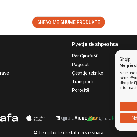
SHFAQ MË SHUMË PRODUKTE
Pyetje të shpeshta
Për Gjirafa50
Shqip
Pagesat
Ne përd
irave
Çështje teknike
Ne mund t'
përmirësua
Transporti
dhe për t
informaci
Porositë
Nd
© Të gjitha të drejtat e rezervuara