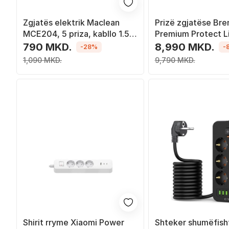
Zgjatës elektrik Maclean
Prizë zgjatëse Bre
MCE204, 5 priza, kabllo 1.5
Premium Protect L
m, i bardhë
1391010800, 8 dalj
790 MKD.
8,990 MKD.
-28%
-
zezë
1,090 MKD.
9,790 MKD.
Shirit rryme Xiaomi Power
Shteker shumëfish