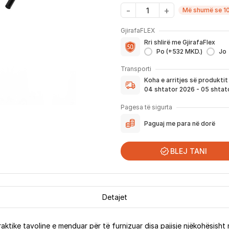
Më shumë se 10
GjirafaFLEX
Me GjirafaFLEX përfitoni:
Rri shlirë me GjirafaFlex
-
Prioritet
për zgjidhjen e ç
Po (+532 MKD.)
Jo
- Kontakt brenda
24 h
për s
Koha e arritjes së produktit
- Pranim dhe dërgim me post
Transporti
dhe njoftimit për verifikim 
Koha e arritjes së produkti
Nëse porosia bëhet tani, pr
04 shtator 2026 - 05 shtat
njoftoheni në vazhdimësi p
përfshirë momentin kur pro
Pagesa të sigurta
për te ju.
Paguaj me para në dorë
*Në 99% të rasteve, produktet arrijn
që festat ndërkombëtare ndikojnë që li
BLEJ TANI
Detajet
tike tavoline e menduar për të furnizuar disa pajisje njëkohësisht 