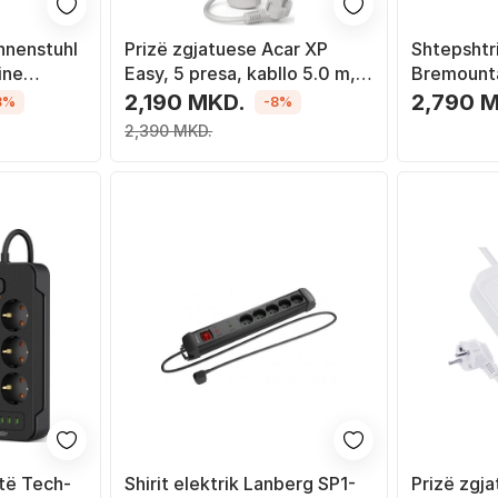
nnenstuhl
Prizë zgjatuese Acar XP
Shtepshtr
ine
Easy, 5 presa, kabllo 5.0 m,
Bremounta,
e, 3 m, e
gri
m, 2x USB
2,190 MKD.
2,790 
8%
-8%
2,390 MKD.
të Tech-
Shirit elektrik Lanberg SP1-
Prizë zgj