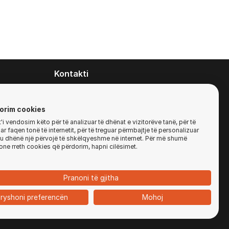
Kontakti
contact@zirafa50.mk
+38922633364
orim cookies
i vendosim këto për të analizuar të dhënat e vizitorëve tanë, për të
r faqen tonë të internetit, për të treguar përmbajtje të personalizuar
Për kërkesa të ofertave:
'ju dhënë një përvojë të shkëlqyeshme në internet. Për më shumë
b2b@zirafa50.mk
one rreth cookies që përdorim, hapni cilësimet.
Jadranska Magistrala No. 86, Skopje, North
Macedonia
Pranoni të gjitha
ryshoni preferencën
Mohoj