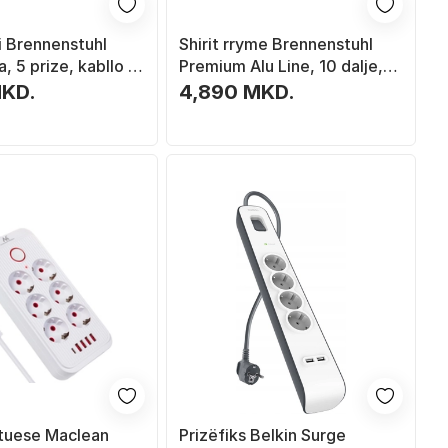
i Brennenstuhl
Shirit rryme Brennenstuhl
 5 prize, kabllo 3
Premium Alu Line, 10 dalje,
, e zezë
3m, i zi argjendtë
MKD.
4,890 MKD.
atuese Maclean
Prizëfiks Belkin Surge