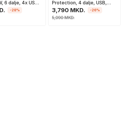
 6 dalje, 4x USB
Protection, 4 dalje, USB,
1.5 m, e bardhë
kabllo 2m, e bardhë
D.
3,790 MKD.
-28%
-26%
5,090 MKD.