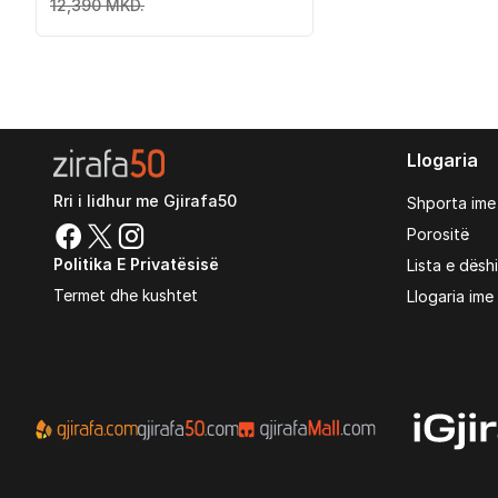
12,390 MKD.
Llogaria
Rri i lidhur me Gjirafa50
Shporta ime
Porositë
Politika E Privatësisë
Lista e dësh
Termet dhe kushtet
Llogaria ime