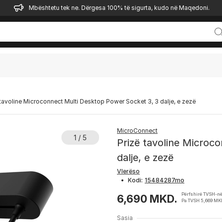
Mbështetu tek ne. Dërgesa 100% të sigurta, kudo në Maqedoni.
 tavoline Microconnect Multi Desktop Power Socket 3, 3 dalje, e zezë
MicroConnect
1 / 5
Prizë tavoline Microc
dalje, e zezë
Vlerëso
•
Kodi:
Përfshirë TVSH-n
6,690 MKD.
Pa TVSH 5,669 MK
Sasia