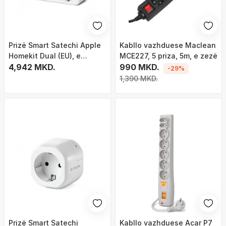
Prizë Smart Satechi Apple
Kabllo vazhduese Maclean
Homekit Dual (EU), e
MCE227, 5 priza, 5m, e zezë
bardhë
4,942 MKD.
990 MKD.
-29%
1,390 MKD.
Prizë Smart Satechi
Kabllo vazhduese Acar P7