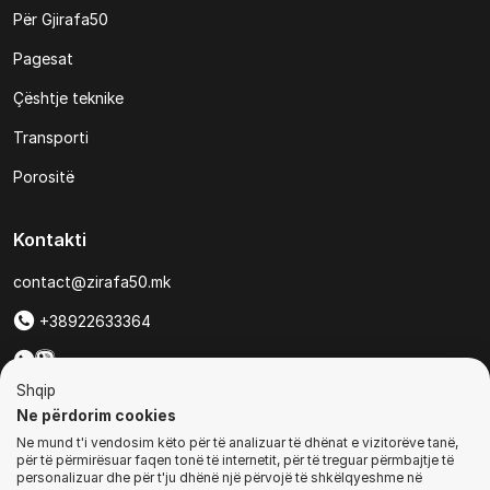
Për Gjirafa50
Pagesat
Çështje teknike
Transporti
Porositë
Kontakti
contact@zirafa50.mk
+38922633364
Për kërkesa të ofertave:
Shqip
b2b@zirafa50.mk
Ne përdorim cookies
Ne mund t'i vendosim këto për të analizuar të dhënat e vizitorëve tanë,
Jadranska Magistrala No. 86, Skopje, North Macedonia
për të përmirësuar faqen tonë të internetit, për të treguar përmbajtje të
personalizuar dhe për t'ju dhënë një përvojë të shkëlqyeshme në