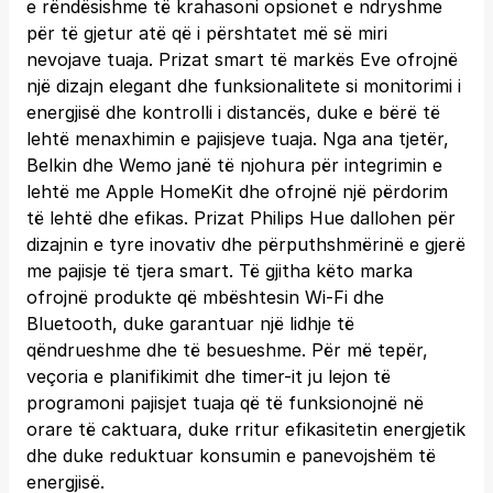
e rëndësishme të krahasoni opsionet e ndryshme
për të gjetur atë që i përshtatet më së miri
nevojave tuaja. Prizat smart të markës Eve ofrojnë
një dizajn elegant dhe funksionalitete si monitorimi i
energjisë dhe kontrolli i distancës, duke e bërë të
lehtë menaxhimin e pajisjeve tuaja. Nga ana tjetër,
Belkin dhe Wemo janë të njohura për integrimin e
lehtë me Apple HomeKit dhe ofrojnë një përdorim
të lehtë dhe efikas. Prizat Philips Hue dallohen për
dizajnin e tyre inovativ dhe përputhshmërinë e gjerë
me pajisje të tjera smart. Të gjitha këto marka
ofrojnë produkte që mbështesin Wi-Fi dhe
Bluetooth, duke garantuar një lidhje të
qëndrueshme dhe të besueshme. Për më tepër,
veçoria e planifikimit dhe timer-it ju lejon të
programoni pajisjet tuaja që të funksionojnë në
orare të caktuara, duke rritur efikasitetin energjetik
dhe duke reduktuar konsumin e panevojshëm të
energjisë.