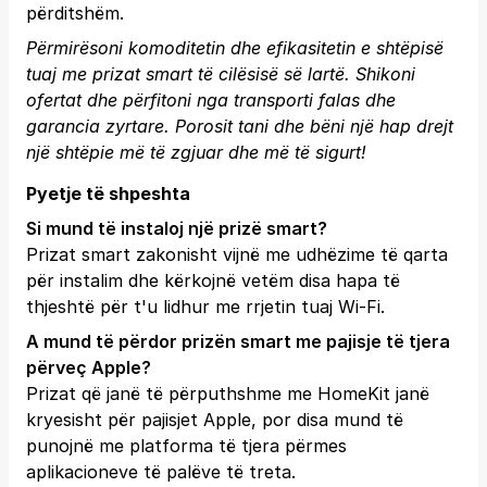
përditshëm.
Përmirësoni komoditetin dhe efikasitetin e shtëpisë
tuaj me prizat smart të cilësisë së lartë. Shikoni
ofertat dhe përfitoni nga transporti falas dhe
garancia zyrtare.
Porosit tani
dhe bëni një hap drejt
një shtëpie më të zgjuar dhe më të sigurt!
Pyetje të shpeshta
Si mund të instaloj një prizë smart?
Prizat smart zakonisht vijnë me udhëzime të qarta
për instalim dhe kërkojnë vetëm disa hapa të
thjeshtë për t'u lidhur me rrjetin tuaj Wi-Fi.
A mund të përdor prizën smart me pajisje të tjera
përveç Apple?
Prizat që janë të përputhshme me HomeKit janë
kryesisht për pajisjet Apple, por disa mund të
punojnë me platforma të tjera përmes
aplikacioneve të palëve të treta.