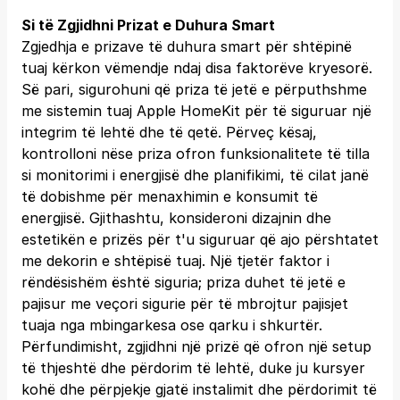
Si të Zgjidhni Prizat e Duhura Smart
Zgjedhja e prizave të duhura smart për shtëpinë
tuaj kërkon vëmendje ndaj disa faktorëve kryesorë.
Së pari, sigurohuni që priza të jetë e përputhshme
me sistemin tuaj Apple HomeKit për të siguruar një
integrim të lehtë dhe të qetë. Përveç kësaj,
kontrolloni nëse priza ofron funksionalitete të tilla
si monitorimi i energjisë dhe planifikimi, të cilat janë
të dobishme për menaxhimin e konsumit të
energjisë. Gjithashtu, konsideroni dizajnin dhe
estetikën e prizës për t'u siguruar që ajo përshtatet
me dekorin e shtëpisë tuaj. Një tjetër faktor i
rëndësishëm është siguria; priza duhet të jetë e
pajisur me veçori sigurie për të mbrojtur pajisjet
tuaja nga mbingarkesa ose qarku i shkurtër.
Përfundimisht, zgjidhni një prizë që ofron një setup
të thjeshtë dhe përdorim të lehtë, duke ju kursyer
kohë dhe përpjekje gjatë instalimit dhe përdorimit të