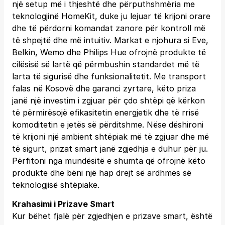
një setup më i thjeshtë dhe përputhshmëria me
teknologjinë HomeKit, duke ju lejuar të krijoni orare
dhe të përdorni komandat zanore për kontroll më
të shpejtë dhe më intuitiv. Markat e njohura si Eve,
Belkin, Wemo dhe Philips Hue ofrojnë produkte të
cilësisë së lartë që përmbushin standardet më të
larta të sigurisë dhe funksionalitetit. Me transport
falas në Kosovë dhe garanci zyrtare, këto priza
janë një investim i zgjuar për çdo shtëpi që kërkon
të përmirësojë efikasitetin energjetik dhe të rrisë
komoditetin e jetës së përditshme. Nëse dëshironi
të krijoni një ambient shtëpiak më të zgjuar dhe më
të sigurt, prizat smart janë zgjedhja e duhur për ju.
Përfitoni nga mundësitë e shumta që ofrojnë këto
produkte dhe bëni një hap drejt së ardhmes së
teknologjisë shtëpiake.
Krahasimi i Prizave Smart
Kur bëhet fjalë për zgjedhjen e prizave smart, është