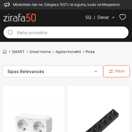
Mbështetu tek ne. Dërgesa 100% të sigurta, kudo në Maqedoni.
SQ
/
Denar
SMART
Smart Home
Apple HomeKit
Priza
Filtro