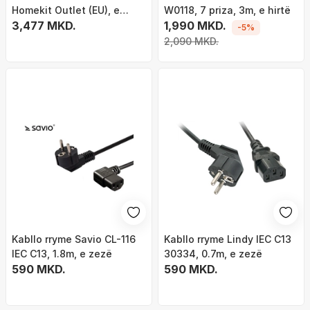
Homekit Outlet (EU), e
W0118, 7 priza, 3m, e hirtë
bardhë
3,477 MKD.
1,990 MKD.
-5%
2,090 MKD.
Kabllo rryme Savio CL-116
Kabllo rryme Lindy IEC C13
IEC C13, 1.8m, e zezë
30334, 0.7m, e zezë
590 MKD.
590 MKD.