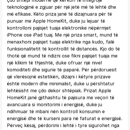
çdo shtëpi moderne që kërkon të integrojë
teknologjinë e zgjuar për një jetë më të lehtë dhe
më efikase. Këto priza janë të dizajnuara për të
punuar me Apple HomeKit, duke ju lejuar të
kontrolloni pajisjet tuaja elektronike nëpërmjet
iPhone ose iPad tuaj. Me një priza smart, mund të
menaxhoni pajisjet tuaja elektrike nga kudo, falë
funksionalitetit të kontrollit të distancës. Kjo do të
thotë që mund të ndizni ose fikni pajisjet tuaja me
një klikim të thjeshtë, duke ofruar një nivel
komoditeti dhe sigurie të paparë. Për përdoruesit
që vlerësojnë estetikën, dizajni i këtyre prizave
është modern dhe minimalist, duke u përshtatur
lehtësisht me çdo dekor shtëpiak. Prizat Apple
HomeKit janë gjithashtu të pajisura me veçori të
avancuara si monitorimi i energjisë, duke ju
ndihmuar të mbani nën kontroll konsumin e
energjisë dhe të kurseni para në faturat e energjisë.
Përveç kësaj, përdorimi i lehtë i tyre sigurohet nga