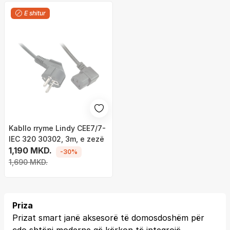
E shitur
Kabllo rryme Lindy CEE7/7-
IEC 320 30302, 3m, e zezë
1,190 MKD.
-30%
1,690 MKD.
Priza
Prizat smart janë aksesorë të domosdoshëm për