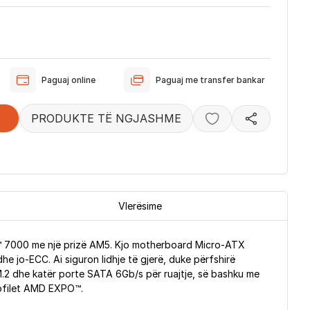
Paguaj online
Paguaj me transfer bankar
PRODUKTE TË NGJASHME
Vlerësime
 7000 me një prizë AM5. Kjo motherboard Micro-ATX
jo-ECC. Ai siguron lidhje të gjerë, duke përfshirë
4 M.2 dhe katër porte SATA 6Gb/s për ruajtje, së bashku me
rofilet AMD EXPO™.