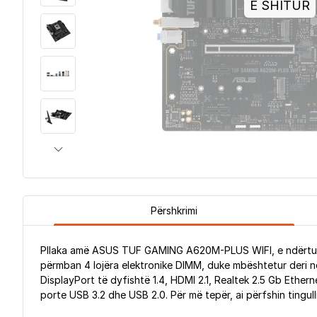
E SHITUR
Përshkrimi
Pllaka amë ASUS TUF GAMING A620M-PLUS WIFI, e ndërtua
përmban 4 lojëra elektronike DIMM, duke mbështetur deri n
DisplayPort të dyfishtë 1.4, HDMI 2.1, Realtek 2.5 Gb Ether
porte USB 3.2 dhe USB 2.0. Për më tepër, ai përfshin tingu