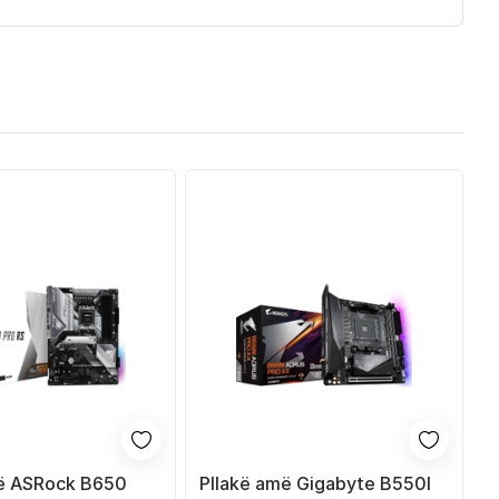
më ASRock B650
Pllakë amë Gigabyte B550I