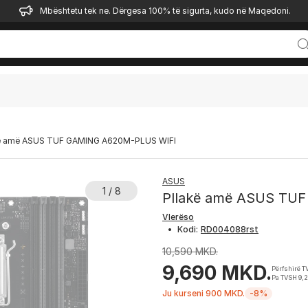
Mbështetu tek ne. Dërgesa 100% të sigurta, kudo në Maqedoni.
kë amë ASUS TUF GAMING A620M-PLUS WIFI
ASUS
1 / 8
Pllakë amë ASUS TU
Vlerëso
•
Kodi:
10,590 MKD.
9,690 MKD.
Përfshirë 
Pa TVSH 9,
Ju kurseni 900 MKD.
-8%