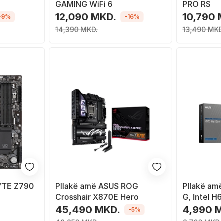
GAMING WiFi 6
PRO RS
12,090 MKD.
10,790
-9%
-16%
14,390 MKD.
13,490 MKD
YTE Z790
Pllakë amë ASUS ROG
Pllakë am
Crosshair X870E Hero
G, Intel H
2 slota, M
45,490 MKD.
4,990 
-5%