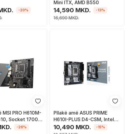
Mini ITX, AMD B550
 MKD.
14,590 MKD.
-20%
-13%
.
16,690 MKD.
ë MSI PRO H610M-
Pllakë amë ASUS PRIME
610, Socket 1700,
H610I-PLUS D4-CSM, Intel
icro ATX
H610, Socket 1700, 2 slota,
MKD.
10,490 MKD.
-26%
-15%
Mini ITX