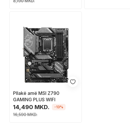
8,190 MKD.
Pllakë amë MSI Z790
GAMING PLUS WIFI
14,490 MKD.
-13%
16,590 MKD.