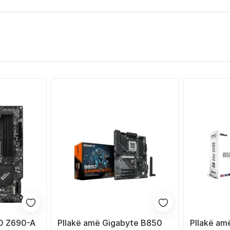
RO Z690-A
Pllakë amë Gigabyte B850
Pllakë a