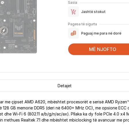
Sasia
Jashtë stokut
Pagesa të sigurta
Paguaj me para në dorë
MË NJOFTO
Detajet
r me çipset AMD A620, mbështet procesorët e serisë AMD Ryzen™
ë 128 GB memorie DDR5 (deri në 6400+ MHz OC), me opsione ECC dhe 
net dhe Wi-Fi 6 (802.11 a/b/g/n/ac/ax). Pllaka ka dy fole PCIe 4.0 x
llin rrethues Realtek 7.1 dhe mbështet mbiclocking të avancuar me p