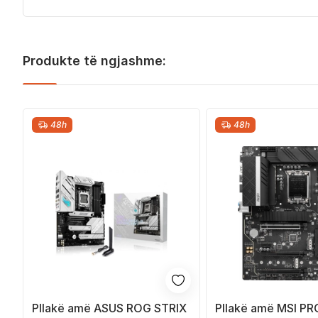
Produkte të ngjashme:
48h
48h
Pllakë amë ASUS ROG STRIX
Pllakë amë MSI P