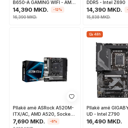
B650-A GAMING WIFI - AMD
DDR5 - Intel Z690
B650
14,390 MKD.
14,390 MKD.
-12%
16,390 MKD.
15,838 MKD.
48h
Pllakë amë ASRock A520M-
Pllakë amë GIGAB
ITX/AC, AMD A520, Socket
UD - Intel Z790
AM4, 2 slota, Bluetooth / Wi-
7,690 MKD.
16,490 MKD.
-6%
Fi 5, Mini ITX