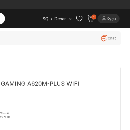
1
SQ
/
Denar
Kyçu
Chat
F GAMING A620M-PLUS WIFI
TVSH-në
229 MKD.