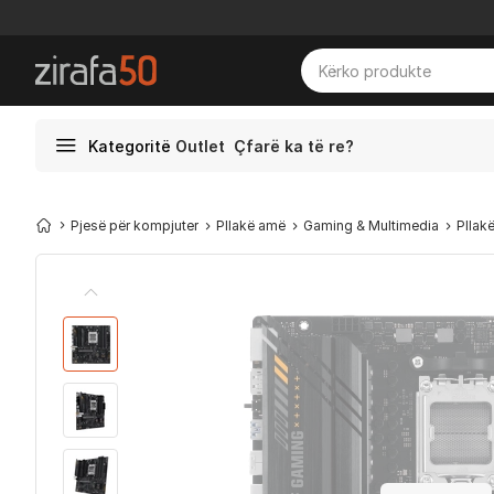
Kategoritë
Outlet
Çfarë ka të re?
Pjesë për kompjuter
Pllakë amë
Gaming & Multimedia
Plla