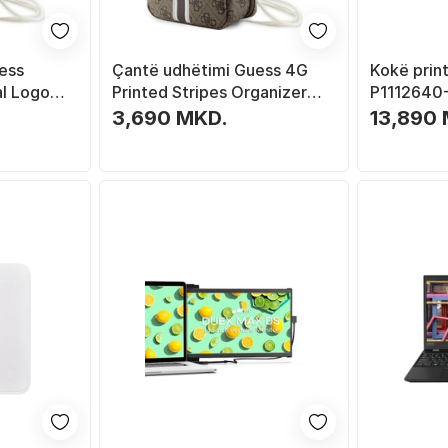
ess
Çantë udhëtimi Guess 4G
Kokë prin
l Logo
Printed Stripes Organizer
P1112640-
GUHBP4RPSW, organizuese,
203dpi, t
3,690 MKD.
13,890
kafe