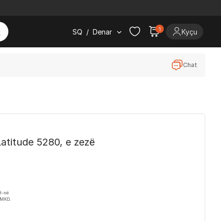
1
SQ
/
Denar
Kyçu
Chat
Latitude 5280, e zezë
H-në
 MKD.