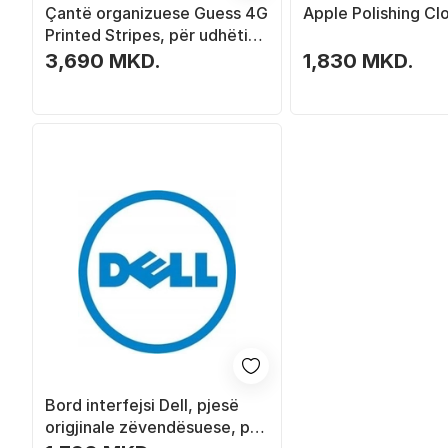
Çantë organizuese Guess 4G
Apple Polishing Cl
Printed Stripes, për udhëtim,
rozë
3,690 MKD.
1,830 MKD.
Bord interfejsi Dell, pjesë
origjinale zëvendësuese, për