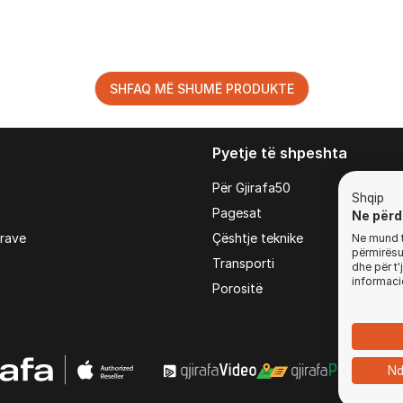
SHFAQ MË SHUMË PRODUKTE
Pyetje të shpeshta
Për Gjirafa50
Shqip
Pagesat
Ne përd
irave
Çështje teknike
Ne mund t'
përmirësua
Transporti
dhe për t
informaci
Porositë
Nd