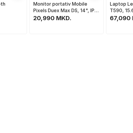
oth
Monitor portativ Mobile
Laptop Le
Pixels Duex Max DS, 14", IPS,
T590, 15.6
i zi
20,990 MKD.
67,090