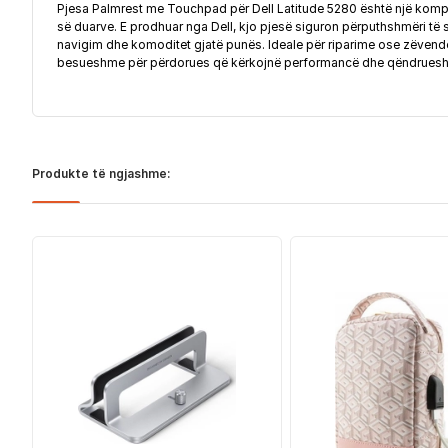
Pjesa Palmrest me Touchpad për Dell Latitude 5280 është një kompone
së duarve. E prodhuar nga Dell, kjo pjesë siguron përputhshmëri të s
navigim dhe komoditet gjatë punës. Ideale për riparime ose zëvendës
besueshme për përdorues që kërkojnë performancë dhe qëndrueshmër
Produkte të ngjashme: