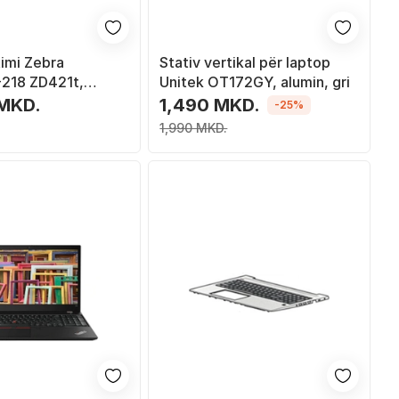
timi Zebra
Stativ vertikal për laptop
218 ZD421t,
Unitek OT172GY, alumin, gri
ermike, e zezë
 MKD.
1,490 MKD.
-25%
1,990 MKD.