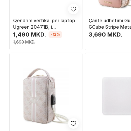
Qëndrim vertikal për laptop
Çantë udhëtimi Gu
Ugreen 20471B, i
GCube Stripe Meta
rregullueshëm, alumin,
Organizer, rozë
1,490 MKD.
3,690 MKD.
-12%
argjendtë
1,690 MKD.