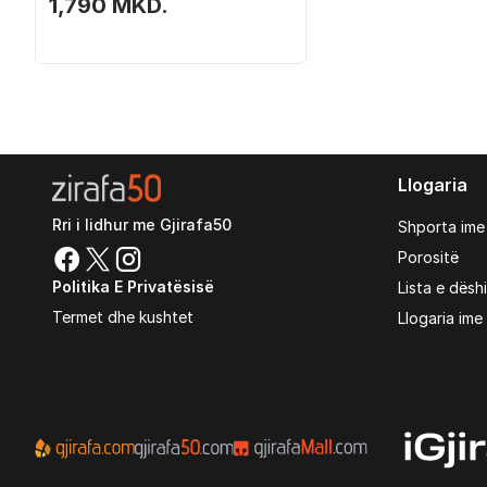
kompjuter dhe server Dell
1,790 MKD.
Llogaria
Rri i lidhur me Gjirafa50
Shporta ime
Porositë
Politika E Privatësisë
Lista e dësh
Termet dhe kushtet
Llogaria ime