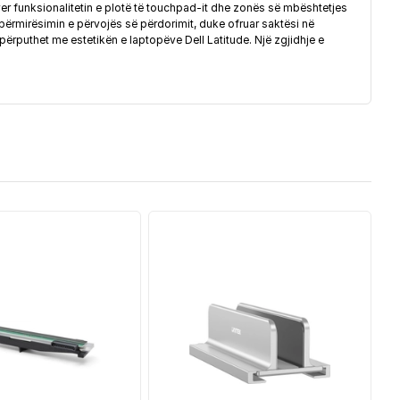
er funksionalitetin e plotë të touchpad-it dhe zonës së mbështetjes
ë përmirësimin e përvojës së përdorimit, duke ofruar saktësi në
ërputhet me estetikën e laptopëve Dell Latitude. Një zgjidhje e