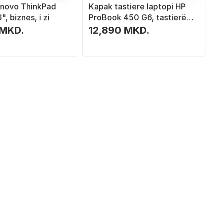
novo ThinkPad
Kapak tastiere laptopi HP
", biznes, i zi
ProBook 450 G6, tastierë
belge, i zi
 MKD.
12,890 MKD.