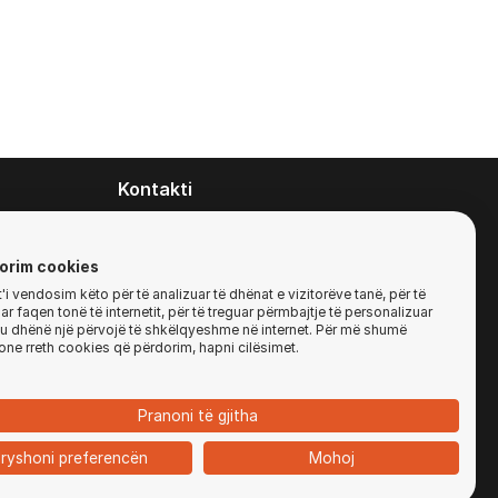
Kontakti
contact@zirafa50.mk
+38922633364
orim cookies
i vendosim këto për të analizuar të dhënat e vizitorëve tanë, për të
r faqen tonë të internetit, për të treguar përmbajtje të personalizuar
Për kërkesa të ofertave:
'ju dhënë një përvojë të shkëlqyeshme në internet. Për më shumë
b2b@zirafa50.mk
one rreth cookies që përdorim, hapni cilësimet.
Jadranska Magistrala No. 86, Skopje, North
Macedonia
Pranoni të gjitha
ryshoni preferencën
Mohoj