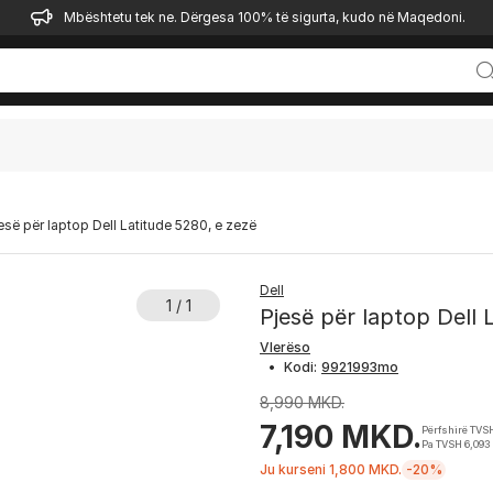
Mbështetu tek ne. Dërgesa 100% të sigurta, kudo në Maqedoni.
esë për laptop Dell Latitude 5280, e zezë
Dell
1 / 1
Pjesë për laptop Dell 
Vlerëso
•
Kodi:
8,990 MKD.
7,190 MKD.
Përfshirë TVS
Pa TVSH 6,093
Ju kurseni 1,800 MKD.
-20%