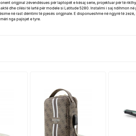
nt origjinal zëvendësues për laptopët e kësaj serie, projektuar për të rikthy
aktë dhe cilësi të lartë për modele si Latitude 5280. Instalimi i saj ndihmon n
ime në rast dëmtimi të pjesës origjinale. E disponueshme në ngjyrë të zezë, p
i nga pajisjet e tyre.