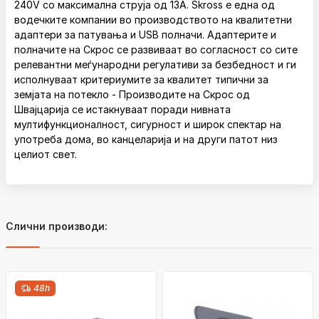
240V со максимална струја од 13A. Skross е една од
водечките компании во производството на квалитетни
адаптери за патувања и USB полначи. Адаптерите и
полначите на Скрос се развиваат во согласност со сите
релевантни меѓународни регулативи за безбедност и ги
исполнуваат критериумите за квалитет типични за
земјата на потекло - Производите на Скрос од
Швајцарија се истакнуваат поради нивната
мултифункционалност, сигурност и широк спектар на
употреба дома, во канцеларија и на други патот низ
целиот свет.
Слични производи:
48h