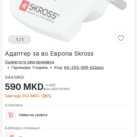
1 / 1
Адаптер за во Европа Skross
Оценете го овој производ
•
Гаранција:
1 година
•
Код:
944 MKD.
590 MKD.
со ДДВ
Без ДДВ 500 MKD.
Заштеди 354 MKD.
-38%
Количина
Нема на залиха
Безбедно плаќање