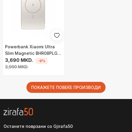
Powerbank Xiaomi Ultra
Slim Magnetic BHR08PLGL,
5000mAh, me magnet,
3,690 MKD.
-8%
ngjyrë ari
3,990 MKD.
ПОКАЖЕТЕ ПОВЕЌЕ ПРОИЗВОДИ
Останете поврзани со Gjirafa50