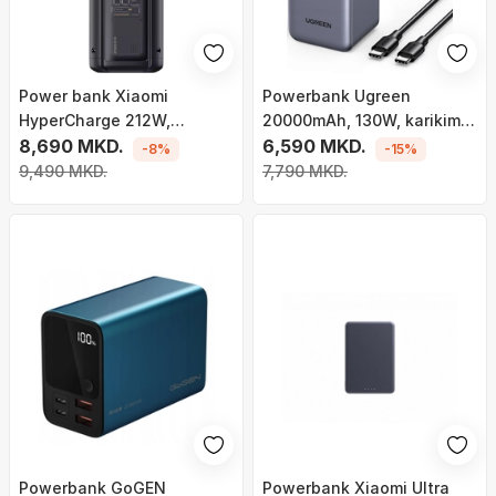
Power bank Xiaomi
Powerbank Ugreen
HyperCharge 212W,
20000mAh, 130W, karikim i
25000mAh, ekran me
8,690 MKD.
shpejtë, gri
6,590 MKD.
-8%
-15%
ngjyra, transparent
9,490 MKD.
7,790 MKD.
Powerbank GoGEN
Powerbank Xiaomi Ultra