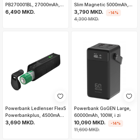
PB270001BL, 27000mAh,
Slim Magnetic 5000mAh,
65W PD, blu
6,490 MKD.
karikim pa tel, i zi
3,790 MKD.
-14%
4,390 MKD.
Powerbank Ledlenser Flex5
Powerbank GoGEN Large,
Powerbankplus, 4500mAh,
60000mAh, 100W, i zi
Li ion 21700, i zi
3,690 MKD.
10,090 MKD.
-14%
11,690 MKD.