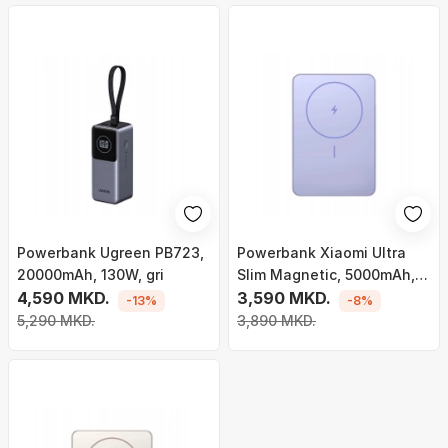
Powerbank Ugreen PB723,
Powerbank Xiaomi Ultra
20000mAh, 130W, gri
Slim Magnetic, 5000mAh,
4,590 MKD.
magnetik, vjollcë
3,590 MKD.
-13%
-8%
5,290 MKD.
3,890 MKD.