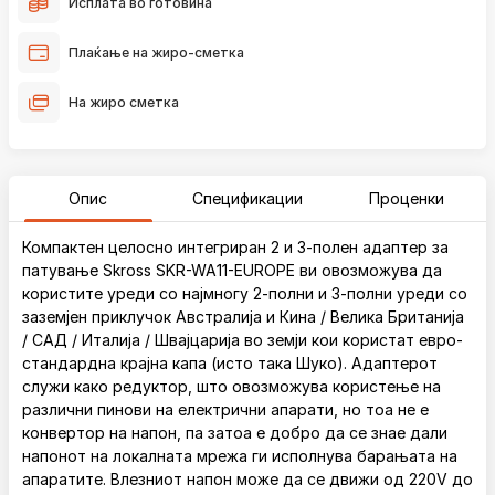
Исплата во готовина
Плаќање на жиро-сметка
На жиро сметка
Опис
Спецификации
Проценки
Компактен целосно интегриран 2 и 3-полен адаптер за
патување Skross SKR-WA11-EUROPE ви овозможува да
користите уреди со најмногу 2-полни и 3-полни уреди со
заземјен приклучок Австралија и Кина / Велика Британија
/ САД / Италија / Швајцарија во земји кои користат евро-
стандардна крајна капа (исто така Шуко). Адаптерот
служи како редуктор, што овозможува користење на
различни пинови на електрични апарати, но тоа не е
конвертор на напон, па затоа е добро да се знае дали
напонот на локалната мрежа ги исполнува барањата на
апаратите. Влезниот напон може да се движи од 220V до