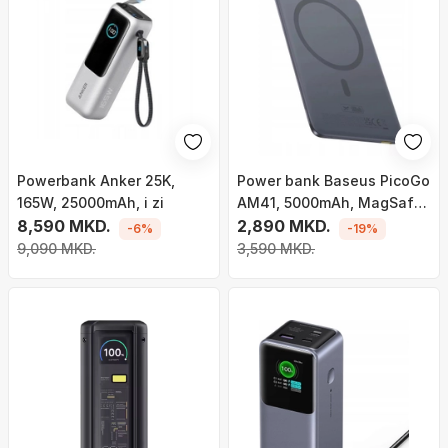
Powerbank Anker 25K,
Power bank Baseus PicoGo
165W, 25000mAh, i zi
AM41, 5000mAh, MagSafe
8,590 MKD.
15W, gri
2,890 MKD.
-6%
-19%
9,090 MKD.
3,590 MKD.