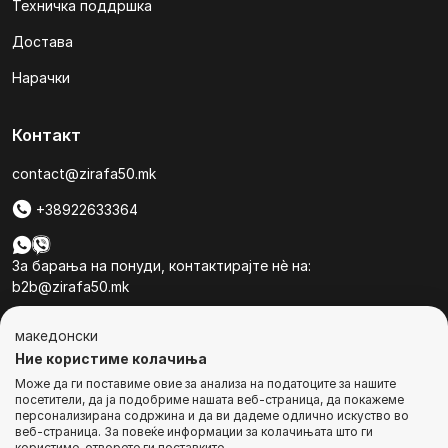
Техничка поддршка
Достава
Нарачки
Контакт
contact@zirafa50.mk
+38922633364
За барања на понуди, контактирајте нѐ на:
b2b@zirafa50.mk
Jадранска Магистрала 86, Skopje, North Macedonia
македонски
Ние користиме колачиња
Може да ги поставиме овие за анализа на податоците за нашите
посетители, да ја подобриме нашата веб-страница, да покажеме
персонализирана содржина и да ви дадеме одлично искуство во
веб-страница. За повеќе информации за колачињата што ги
© Сите права се задржани
користиме, отворете ги поставките.