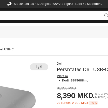
Mbështetu tek ne. Dërgesa 100% të sigurta, kudo në Maqedoni.
Dell USB-C
Dell
1 / 5
Përshtatës Dell USB-
Vlerëso
•
Kodi:
10,390 MKD.
8,390 MKD.
Përfshirë T
Pa TVSH 7,1
Ju kurseni 2,000 MKD.
-19%