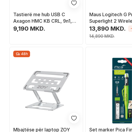
Tastierë me hub USB C
Maus Logitech G P
Axagon HMC KB CRL, 9n1,
Superlight 2 Wirele
0.6m, gri
bardhë
9,190 MKD.
13,890 MKD.
14,890 MKD.
48h
Mbajtëse për laptop ZOY
Set marker Pica Fi