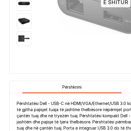
E SHITUR
Përshkrimi
Përshtatësi Dell - USB-C në HDMI/VGA/Ethernet/USB 3.0 lidh
të gjitha pajisjet tuaja të jashtme thelbësore nëpërmjet po
çantën tuaj dhe në tryezën tuaj. Përshtatësi kompakt Dell 
jashtëm dhe pajisje të tjera thelbësore. Përshtatësi përmba
tuaj dhe në çantën tuaj. Porta e integruar USB 3.0 do të t