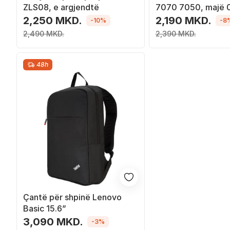
ZLS08, e argjendtë
7070 7050, majë 
jeshile dhe e zezë
2,250 MKD.
2,190 MKD.
-10%
-8
2,490 MKD.
2,390 MKD.
48h
Çantë për shpinë Lenovo
Basic 15.6”
3,090 MKD.
-3%