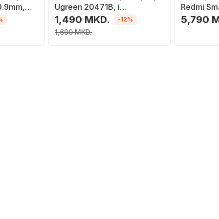
0.9mm,
Ugreen 20471B, i
Redmi Sma
rregullueshëm, alumin,
i bardhë
1,490 MKD.
5,790 
%
-12%
argjendtë
1,690 MKD.