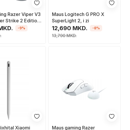
ng Razer Viper V3
Maus Logitech G PRO X
r Strike 2 Edition,
SuperLight 2, i zi
5K DPI, i zi
 MKD.
12,690 MKD.
-9%
-8%
.
13,790 MKD.
dixhital Xiaomi
Maus gaming Razer