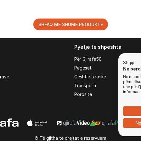
SHFAQ MË SHUMË PRODUKTE
Pyetje të shpeshta
Për Gjirafa50
Shqip
Pagesat
Ne përd
irave
Çështje teknike
Ne mund t'
përmirësua
Transporti
dhe për t
informaci
Porositë
Nd
© Të gjitha të drejtat e rezervuara