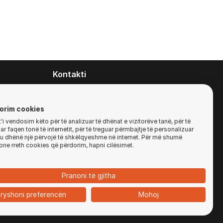
Kontakti
contact@zirafa50.mk
+38922633364
orim cookies
i vendosim këto për të analizuar të dhënat e vizitorëve tanë, për të
r faqen tonë të internetit, për të treguar përmbajtje të personalizuar
Për kërkesa të ofertave:
'ju dhënë një përvojë të shkëlqyeshme në internet. Për më shumë
b2b@zirafa50.mk
one rreth cookies që përdorim, hapni cilësimet.
Jadranska Magistrala No. 86, Skopje, North
Macedonia
Pranoni të gjitha
ryshoni preferencën
Mohoj