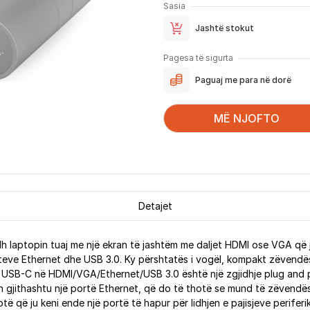
Sasia
Jashtë stokut
Pagesa të sigurta
Paguaj me para në dorë
MË NJOFTO
Detajet
 laptopin tuaj me një ekran të jashtëm me daljet HDMI ose VGA që ju
rteve Ethernet dhe USB 3.0. Ky përshtatës i vogël, kompakt zëvendës
- USB-C në HDMI/VGA/Ethernet/USB 3.0 është një zgjidhje plug and pla
n gjithashtu një portë Ethernet, që do të thotë se mund të zëvendësoj
hotë që ju keni ende një portë të hapur për lidhjen e pajisjeve peri