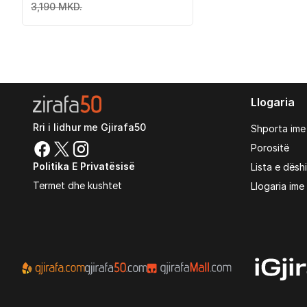
3,190 MKD.
Llogaria
Rri i lidhur me Gjirafa50
Shporta ime
Porositë
Politika E Privatësisë
Lista e dësh
Termet dhe kushtet
Llogaria ime