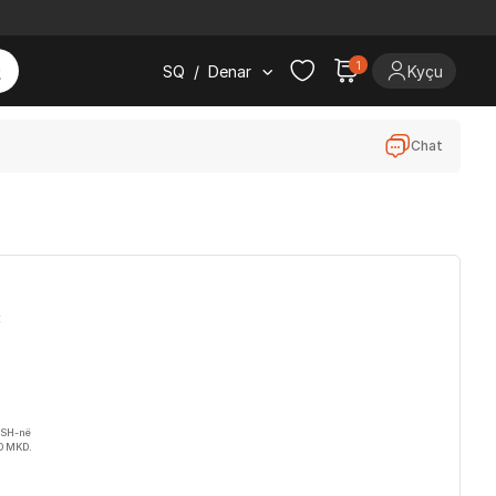
1
SQ
/
Denar
Kyçu
Chat
C
VSH-në
10 MKD.