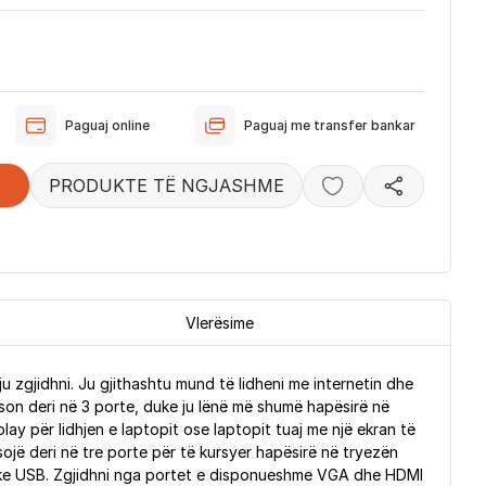
Paguaj online
Paguaj me transfer bankar
PRODUKTE TË NGJASHME
Vlerësime
 zgjidhni. Ju gjithashtu mund të lidheni me internetin dhe
on deri në 3 porte, duke ju lënë më shumë hapësirë ​​në
y për lidhjen e laptopit ose laptopit tuaj me një ekran të
ë deri në tre porte për të kursyer hapësirë ​​në tryezën
ferike USB. Zgjidhni nga portet e disponueshme VGA dhe HDMI