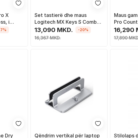
ro X
Set tastierë dhe maus
Maus gami
ss, i
Logitech MX Keys S Combo
Pro Counte
Graphite
wireless, 3
13,090 MKD.
16,290
-7%
-20%
16,367 MKD.
17,890 MKD
ne Dry
Qëndrim vertikal për laptop
Stilolaps 