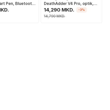
rt Pen, Bluetooth,
DeathAdder V4 Pro, optik,
wireless, i bardhë
MKD.
14,290 MKD.
-3%
14,790 MKD.