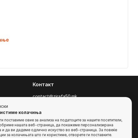
ање
Контакт
contact@zirafa50.mk
+38922633364
нски
ристиме колачиња
За барања на понуди, контактирајте нѐ
и поставиме овие за анализа на податоците за нашите посетители,
добриме нашата веб-страница, да покажеме персонализирана
на:
 и да ви дадеме одлично искуство во веб-страница. За повеќе
b2b@zirafa50.mk
ии за колачињата што ги користиме, отворете ги поставките.