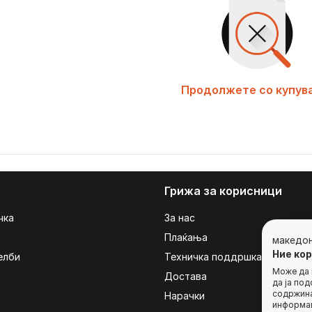
Продолжете со купув
Грижа за корисници
чка
За нас
Плаќања
македо
Ние ко
елби
Техничка поддршка
Може да г
Достава
да ја по
содржина
Нарачки
информац