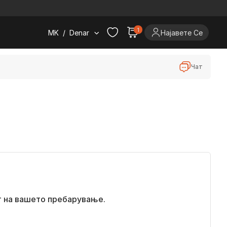
.
1
MK
/
Denar
Најавете Се
Чат
т на вашето пребарување.