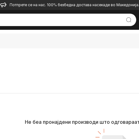
Потпрете се на нас. 100% безбедна достава насекаде во Македонија
Не беа пронајдени производи што одговараа