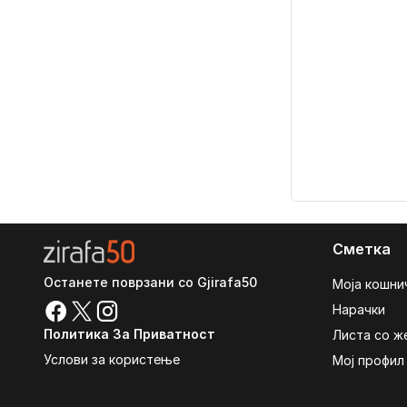
Сметка
Останете поврзани со Gjirafa50
Моја кошни
Нарачки
Политика За Приватност
Листа со ж
Услови за користење
Мој профил