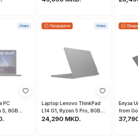
Ново
Продадено
Ново
Прод
a PC
Laptop Lenovo ThinkPad
Блуза U
 5, 8GB
L14 G1, Ryzen 5 Pro, 8GB
from Go
 i zi
RAM, 256GB SSD, 14" FHD,
бордо
D.
24,290 MKD.
37,79
црн, реконструиран