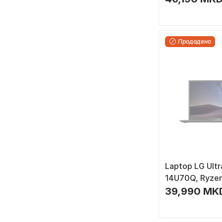
црн
Продадено
Laptop LG Ultr
14U70Q, Ryzen
512GB SSD, 14",
39,990 MK