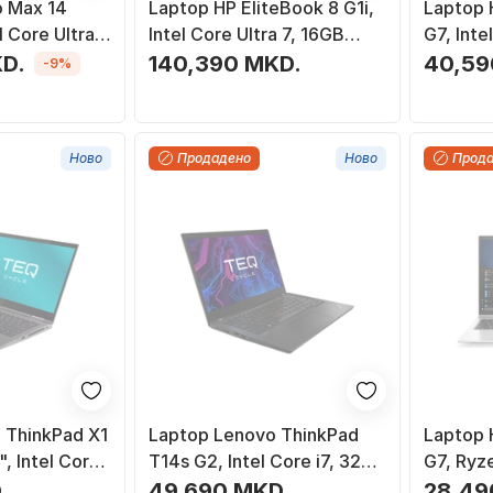
o Max 14
Laptop HP EliteBook 8 G1i,
Laptop 
 Core Ultra
Intel Core Ultra 7, 16GB
G7, Inte
12GB SSD,
512GB, 14\", сив
RAM, 14
D.
140,390 MKD.
40,59
-9%
а
Ново
Продадено
Ново
Прод
 ThinkPad X1
Laptop Lenovo ThinkPad
Laptop 
, Intel Core
T14s G2, Intel Core i7, 32GB
G7, Ryz
 512GB SSD,
RAM, 512GB SSD, 14", црн
256GB 
.
49,690 MKD.
28,49