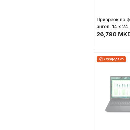
Приврзок во 
ангел, 14 x 24
фустан, 1 пар
26,790 MKD
Продадено