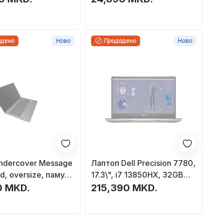
адено
Ново
Продадено
Ново
ndercover Message
Лаптоп Dell Precision 7780,
d, oversize, памук,
17.3\", i7 13850HX, 32GB
RAM, 1TB SSD, RTX 2000
0 MKD.
215,390 MKD.
8GB, црн