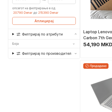
опсегот на филтрирање е од
20790 Denar
до
215390 Denar
Аплицирај
Laptop Lenovo
Филтрирај по атрибути
Carbon 7th Gen,
Core i7, црн
54,190 MKD
Боја
Филтрирај по производител
Продадено