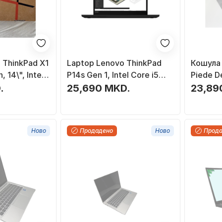
 ThinkPad X1
Laptop Lenovo ThinkPad
Кошула 
 14\", Intel
P14s Gen 1, Intel Core i5
Piede De
10310U, 8GB RAM, 256GB
долги р
.
25,690 MKD.
23,89
SSD, 14", црн, обновен
големин
Ново
Продадено
Ново
Прод