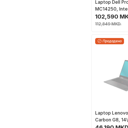
Laptop Dell Pr
MC14250, Intel
7, 16GB RAM 5
102,590 MK
14" FHD+, сив
112,849 MKD.
Продадено
Laptop Lenovo
Carbon G8, 14\"
i7, 16GB RAM,
46,190 MKD