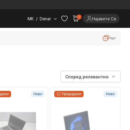
.
1
MK
/
Denar
Најавете Се
Чат
адено
Ново
Продадено
Ново