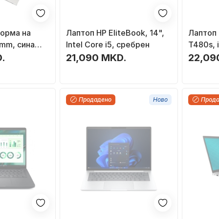
форма на
Лаптоп HP EliteBook, 14",
Лаптоп
 mm, сина
Intel Core i5, сребрен
Т480s, 
че
8GB RAM
.
21,090 MKD.
22,09
FHD, цр
рифабр
Продадено
Ново
Прод