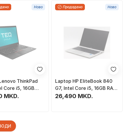
адено
Ново
Продадено
Ново
Lenovo ThinkPad
Laptop HP EliteBook 840
el Core i5, 16GB
G7, Intel Core i5, 16GB RAM,
" FHD, црн
256GB SSD, 14\", сребрен
0 MKD.
26,490 MKD.
ЗВОДИ