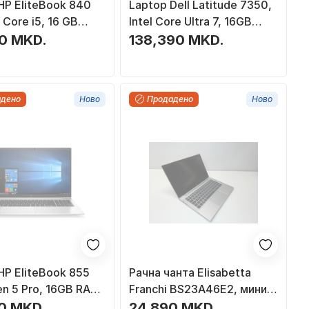
HP EliteBook 840
Laptop Dell Latitude 7350,
l Core i5, 16 GB
Intel Core Ultra 7, 16GB
" FHD, сребрен
RAM, 512GB SSD
0 MKD.
138,390 MKD.
адено
Ново
Продадено
Ново
HP EliteBook 855
Рачна чанта Elisabetta
en 5 Pro, 16GB RAM,
Franchi BS23A46E2, мини
SSD
клач, црна
0 MKD.
24,890 MKD.