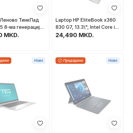
 Леново ТинкПад
Laptop HP EliteBook x360
i5 8-ма генерација,
830 G7, 13.3\", Intel Core i5,
 512GB SSD, 14\"
8GB RAM, SSD 256GB, сива
0 MKD.
24,490 MKD.
н, Grade A
боја
икуван
адено
Ново
Продадено
Ново