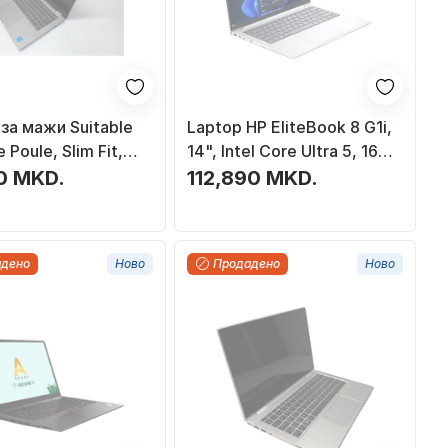
за мажи Suitable
Laptop HP EliteBook 8 G1i,
 Poule, Slim Fit,
14", Intel Core Ultra 5, 16GB
акави, сива,
512GB, сребрена боја
0 MKD.
112,890 MKD.
а 38
адено
Ново
Продадено
Ново