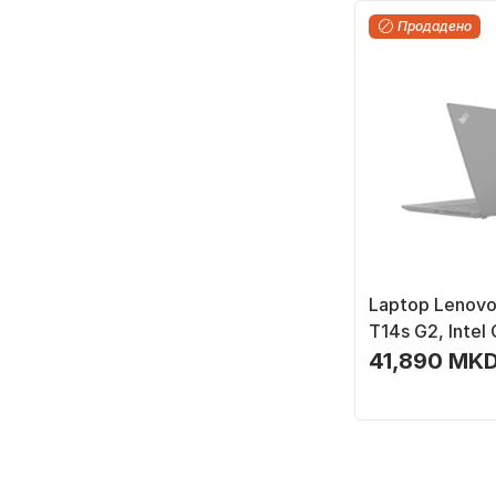
Продадено
Laptop Lenovo
T14s G2, Intel
RAM, 256GB S
41,890 MKD