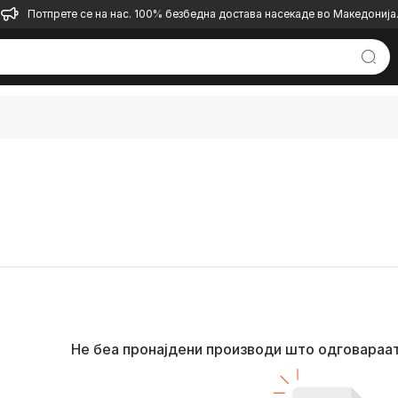
Потпрете се на нас. 100% безбедна достава насекаде во Македонија
Не беа пронајдени производи што одговараа