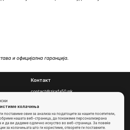
става и официјална гаранција.
Контакт
contact@zirafa50.mk
+38922633364
нски
ристиме колачиња
За барања на понуди, контактирајте нѐ
и поставиме овие за анализа на податоците за нашите посетители,
добриме нашата веб-страница, да покажеме персонализирана
на:
 и да ви дадеме одлично искуство во веб-страница. За повеќе
b2b@zirafa50.mk
ии за колачињата што ги користиме, отворете ги поставките.