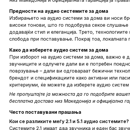
низ Македонија и официјалната гаранција ја прав
Предности на аудио системите за дома
Избирањето на аудио системи за дома ви носи бро
високи тонови, што го подобрува секое слушање м
додавајќи стил и елеганција. Трето, технологиит
слобода при поставување. Покрај тоа, локалната
Како да изберете аудио систем за дома
При изборот на аудио системи за дома, важно е д
звучниците и одлучете дали ви е потребен поедно
поврзување – дали ви одговараат бежични техноло
брендот и спецификациите како активни или паси
критериуми, ќе можете да изберете аудио систем 
Не пропуштајте ја можноста да го подобрите вашет
бесплатна достава низ Македонија и официјална г
Често поставувани прашања
Кои се разликите меѓу 2.1 и 5.1 аудио системите?
Системите 2.1 имаат два звучника и еден бас звуч