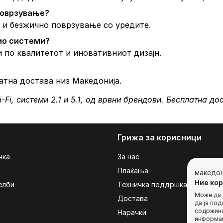
поврзување?
о и безжично поврзување со уредите.
ио системи?
ти по квалитетот и иновативниот дизајн.
латна достава низ Македонија.
-Fi, системи 2.1 и 5.1, од врвни брендови. Бесплатна до
Грижа за корисници
чка
За нас
Плаќања
македо
Ние ко
елби
Техничка поддршка
Може да г
Достава
да ја по
содржина
Нарачки
информац