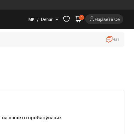
.
1
MK
/
Denar
Најавете Се
Чат
т на вашето пребарување.