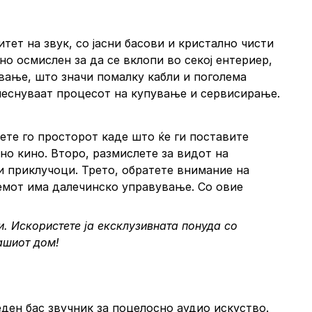
ет на звук, со јасни басови и кристално чисти
о осмислен за да се вклопи во секој ентериер,
ување, што значи помалку кабли и поголема
олеснуваат процесот на купување и сервисирање.
ете го просторот каде што ќе ги поставите
но кино. Второ, размислете за видот на
и приклучоци. Трето, обратете внимание на
темот има далечинско управување. Со овие
. Искористете ја ексклузивната понуда со
вашиот дом!
еден бас звучник за поцелосно аудио искуство.