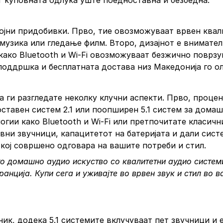
ат куповната одлука уште поедноставна и безбедна.
јни придобивки. Прво, тие овозможуваат врвен квалит
узика или гледање филм. Второ, дизајнот е внимателн
е како Bluetooth и Wi-Fi овозможуваат безжично поврз
 поддршка и бесплатната достава низ Македонија го 
а ги разгледате неколку клучни аспекти. Прво, процен
ставен систем 2.1 или поопширен 5.1 систем за домаш
гии како Bluetooth и Wi-Fi или претпочитате класичн
вни звучници, капацитетот на батеријата и дали сис
кој совршено одговара на вашите потреби и стил.
о домашно аудио искуство со квалитетни аудио системи
аранција.
Купи сега
и уживајте во врвен звук и стил во 
ник, додека 5.1 системите вклучуваат пет звучници и 