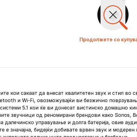
Продолжете со купув
ите кои сакаат да внесат квалитетен звук и стил во 
uetooth и Wi-Fi, овозможувајќи ви безжично поврзувањ
системи 5.1 кои ќе ви донесат вистинско домашно ки
ите звучници од реномирани брендови како Sonos, Bos
 за далечинско управување и долга батерија, овие ау
е е значајна, бидејќи добивате врвен звук и модерен