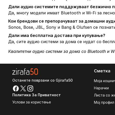
Дали аудио системите поддржуваат безжично 
Да, многу модели имаат Bluetooth и Wi-Fi за лесн
Кои брендови се препорачуваат за домашни ауд
Sonos, Bose, JBL, Sony и Bang & Olufsen се позна
Дали има бесплатна достава при купување?
Да, сите аудио системи за дома се нудат со бесп
Квалитетни аудио системи за дома со Bluetooth и Wi
Сметка
Останете поврзани со Gjirafa50
Моја кошни
Нарачки
Политика За Приватност
Листа со ж
Услови за користење
Мој профил