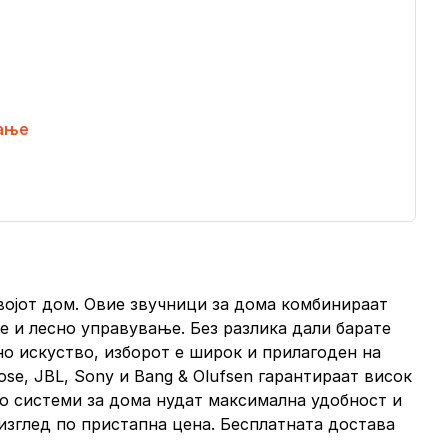
ање
својот дом. Овие звучници за дома комбинираат
е и лесно управување. Без разлика дали барате
но искуство, изборот е широк и прилагоден на
e, JBL, Sony и Bang & Olufsen гарантираат висок
дио системи за дома нудат максимална удобност и
 изглед по пристапна цена. Бесплатната достава