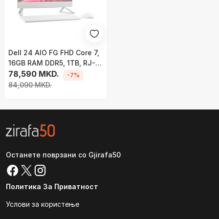
Dell 24 AIO FG FHD Core 7,
16GB RAM DDR5, 1TB, RJ-
45, бел
78,590 MKD.
-7%
84,090 MKD.
Останете поврзани со Gjirafa50
Политика За Приватност
Услови за користење