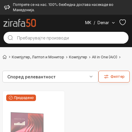
Потпрете се на нас. 100% безбедна достава насекаде во
Македонија.
MK
/
Denar
Компјутер, Лаптоп и Монитор
Компјутер
All in One (AiO)
За д
Филтер
Продадено