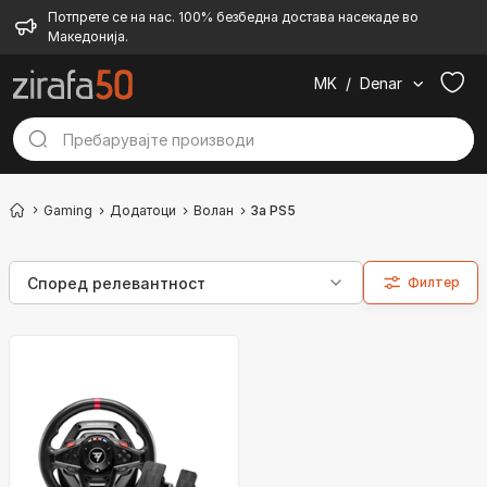
Потпрете се на нас. 100% безбедна достава насекаде во
Македонија.
MK
/
Denar
Gaming
Додатоци
Волан
За PS5
Филтер