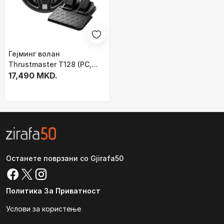
Гејминг волан
Thrustmaster T128 (PC,
PS5, PS4)
17,490 MKD.
Останете поврзани со Gjirafa50
Политика За Приватност
Услови за користење