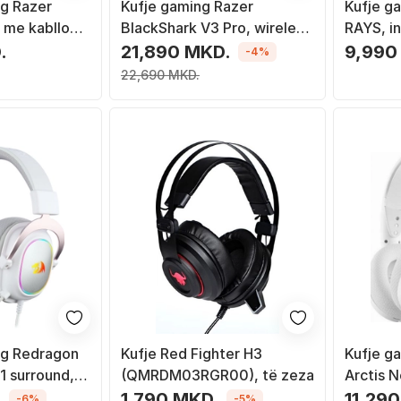
g Razer
Kufje gaming Razer
Kufje 
 me kabllo
BlackShark V3 Pro, wireless
RAYS, in
USB Type A
dhe me kabllo, USB dhe
zeza
.
21,890 MKD.
9,990
-4%
ardhë
Bluetooth, të bardha
22,690 MKD.
g Redragon
Kufje Red Fighter H3
Kufje g
1 surround,
(QMRDM03RGR00), të zeza
Arctis N
eksibël, RGB
për PS5,
.
1,790 MKD.
11,29
-6%
-5%