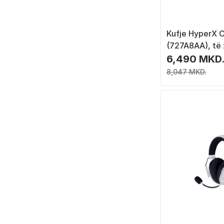
Kufje HyperX Cl
(727A8AA), të
6,490 MKD
8,047 MKD.