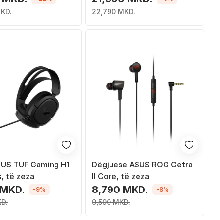
MKD.
22,790 MKD.
SUS TUF Gaming H1
Dëgjuese ASUS ROG Cetra
, të zeza
II Core, të zeza
 MKD.
8,790 MKD.
-9%
-8%
KD.
9,590 MKD.