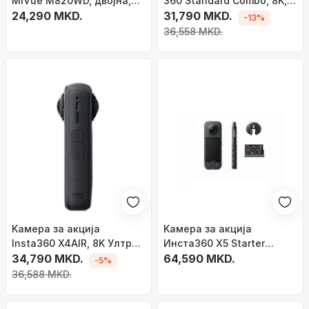
MiVue M820WD, двојна,
360 Standard Combo, 8K,
Sony STARVIS, IP67
24,290 MKD.
4K, црна
31,790 MKD.
-13%
36,558 MKD.
Kамера за акција
Kамера за акција
Insta360 X4AIR, 8K Ултра
Инста360 X5 Starter
HD, 360°, црна
34,790 MKD.
Bundle, 72MP, 8K Ултра
64,590 MKD.
-5%
HD, црна
36,588 MKD.