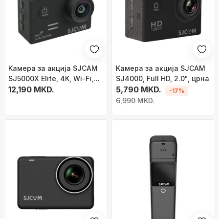
Kамера за акција SJCAM
Kамера за акција SJCAM
SJ5000X Elite, 4K, Wi‑Fi,
SJ4000, Full HD, 2.0", црна
црна
12,190 MKD.
5,790 MKD.
-17%
6,990 MKD.