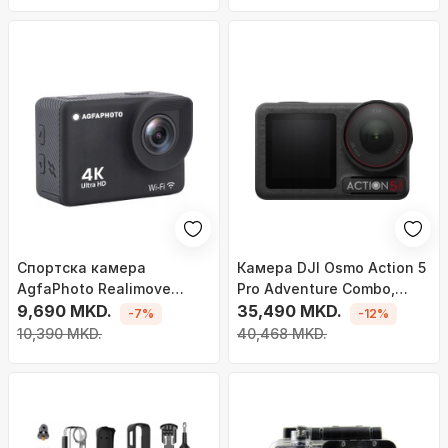
Спортска камера
Камера DJI Osmo Action 5
AgfaPhoto Realimove
Pro Adventure Combo,
AC9000, 4K Ultra HD, Wi‑Fi,
9,690 MKD.
црна боја
35,490 MKD.
-7%
-12%
црна
10,390 MKD.
40,468 MKD.