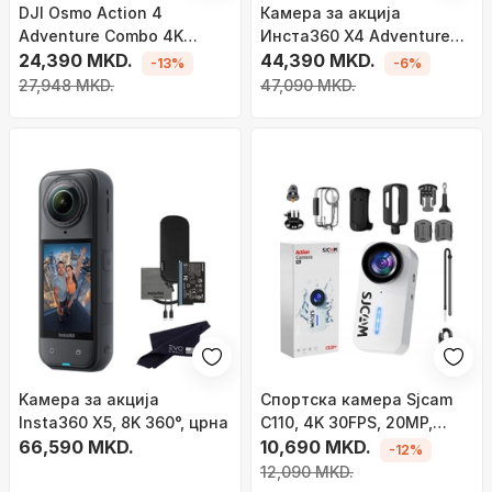
DJI Osmo Action 4
Камера за акција
Adventure Combo 4K
Инста360 X4 Adventure
камера, црна
24,390 MKD.
Bundle, 8K, 72MP, црна
44,390 MKD.
-13%
-6%
27,948 MKD.
47,090 MKD.
Kамера за акција
Спортска камера Sjcam
Insta360 X5, 8K 360°, црна
C110, 4K 30FPS, 20MP,
66,590 MKD.
бела
10,690 MKD.
-12%
12,090 MKD.