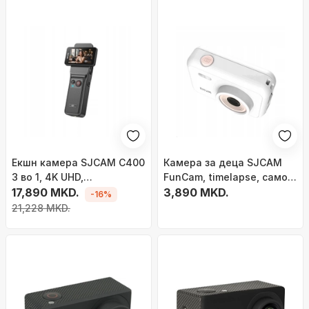
Екшн камера SJCAM C400
Камера за деца SJCAM
3 во 1, 4K UHD,
FunCam, timelapse, само-
стабилизација 6 оски,
17,890 MKD.
сликање, бела
3,890 MKD.
-16%
црна
21,228 MKD.