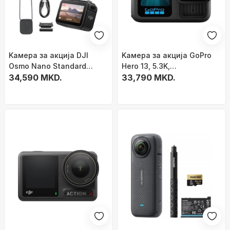
Kамера за акција DJI
Kамера за акција GoPro
Osmo Nano Standard
Hero 13, 5.3K,
Combo, 4K, 128GB, црна
34,590 MKD.
водоотпорна, црна
33,790 MKD.