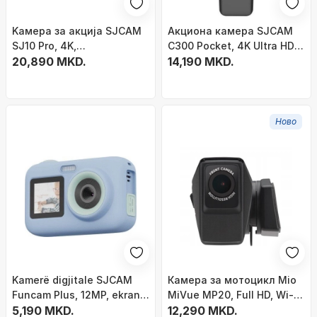
Kамера за акција SJCAM
Акциона камера SJCAM
SJ10 Pro, 4K,
C300 Pocket, 4K Ultra HD,
водоотпорна, црна
20,890 MKD.
20MP, црна
14,190 MKD.
Ново
Kamerë digjitale SJCAM
Камера за мотоцикл Mio
Funcam Plus, 12MP, ekran
MiVue MP20, Full HD, Wi‑Fi,
2.4", blu
5,190 MKD.
црна
12,290 MKD.