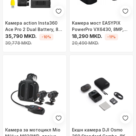
Kамера action Insta360
Kамера мост EASYPIX
Ace Pro 2 Dual Battery, 8K,
PowerPro VX6430, 8MP,
50MP, црна
35,790 MKD.
оптички зум 10x, црна
18,290 MKD.
-10%
-11%
39,778 MKD.
20,490 MKD.
Камера за мотоцикл Mio
Екшн камера DJI Osmo