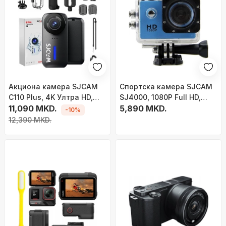
Акциона камера SJCAM
Спортска камера SJCAM
C110 Plus, 4K Ултра HD,
SJ4000, 1080P Full HD,
20MP, црна
11,090 MKD.
водоотпорна, со мото
5,890 MKD.
-10%
додатоци
12,390 MKD.