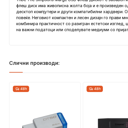
флеш диск има живописна жолта боја и е произведен од
десктоп компјутери и други компатибилни хардвери. О
повеќе. Неговиот компактен и лесен дизајн го прави м
комбинира практичност со разигран естетски изглед, ш
на важни податоци или споделувате медиуми со пријат
Слични производи:
48h
48h