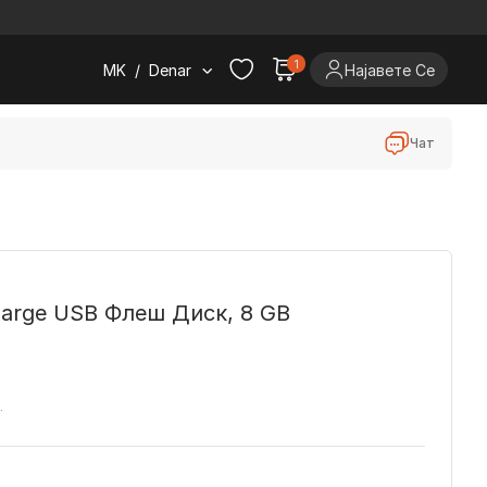
.
1
MK
/
Denar
Најавете Се
Чат
Marge USB Флеш Диск, 8 GB
.