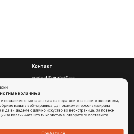
Контакт
contact@zirafa50.mk
+38922633364
нски
ристиме колачиња
За барања на понуди, контактирајте нѐ
и поставиме овие за анализа на податоците за нашите посетители,
добриме нашата веб-страница, да покажеме персонализирана
на:
 и да ви дадеме одлично искуство во веб-страница. За повеќе
b2b@zirafa50.mk
ии за колачињата што ги користиме, отворете ги поставките.
Jадранска Магистрала 86, Skopje, North
Macedonia
Прифати сѐ