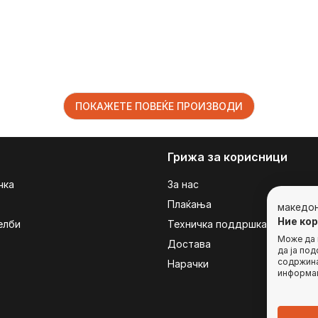
ПОКАЖЕТЕ ПОВЕЌЕ ПРОИЗВОДИ
Грижа за корисници
чка
За нас
Плаќања
македо
Ние ко
елби
Техничка поддршка
Може да г
Достава
да ја по
содржина
Нарачки
информац