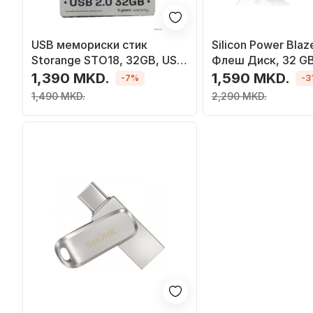
USB мемориски стик
Silicon Power Bla
Storange STO18, 32GB, USB
Флеш Диск, 32 GB
2.0, сива
1,390 MKD.
1,590 MKD.
-7%
-3
1,490 MKD.
2,290 MKD.