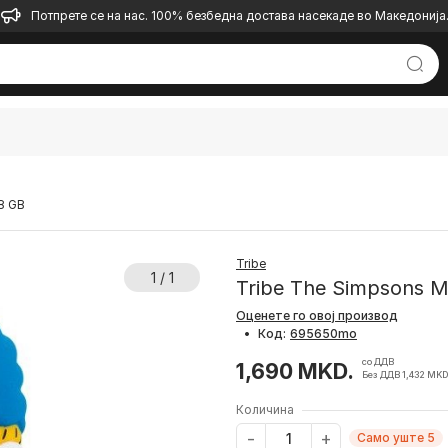
Потпрете се на нас. 100% безбедна достава насекаде во Македонија
8 GB
Tribe
1 / 1
Tribe The Simpsons 
Оценете го овој производ
•
Код:
со ДДВ
1,690 MKD.
Без ДДВ 1,432 MKD
Количина
Само уште 5