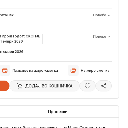
rafaFlex
Повеќе
а производот е периодот од моментот кога е направена
на производот:
СКОПЈЕ
Повеќе
арачка и известувањето за верификација што го добивате
ептември 2026
а сега, производот пристигнува во временскиот рок наведен
ептември 2026
звестуваме преку е-пошта за локацијата на вашата нарачка,
стигне во нашиот магацин и кога ќе биде испорачана до
Плаќање на жиро-сметка
На жиро сметка
 пристигнуваат во временскиот рок наведен погоре. Имајте в
ци влијаат испораката да се одложи за околу 2 дена.
ДОДАJ ВО КОШНИЧКА
Проценки
јниран во облик на иконскиот лик Марџ Симпсон, овој