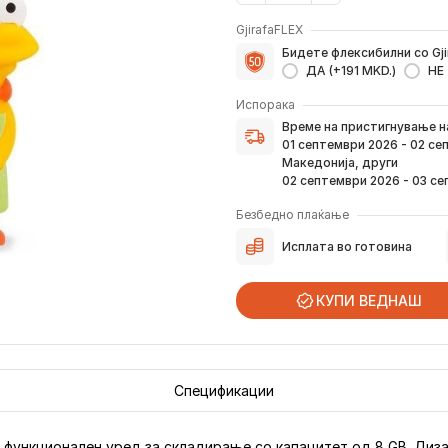
GjirafaFLEX
Бидете флексибилни со Gji
ДА (+191 MKD.)
НЕ
Испорака
Време на пристигнување н
Време на пристигнување 
верификација на вашата н
01 септември 2026 - 02 с
преку е-пошта или смс.
Македонија, други
Ако нарачката е поставен
02 септември 2026 - 03 с
погоре. Постојано ќе Ве и
како и кога истата ќе при
Безбедно плаќање
вашата адреса.
Исплата во готовина
*Во 99% од случаите, производите
предвид дека меѓународните празни
КУПИ ВЕДНАШ
Спецификации
 функционален уред за складирање со капацитет од 8 GB. Диза