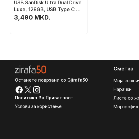
USB SanDisk Ultra Dual Drive
Luxe, 128GB, USB Type C и
USB Type A, нерѓосувачки
3,490 MKD.
челик
Сметка
Останете поврзани со Gjirafa50
Моја кошни
Нарачки
Политика За Приватност
Листа со ж
Услови за користење
Мој профил