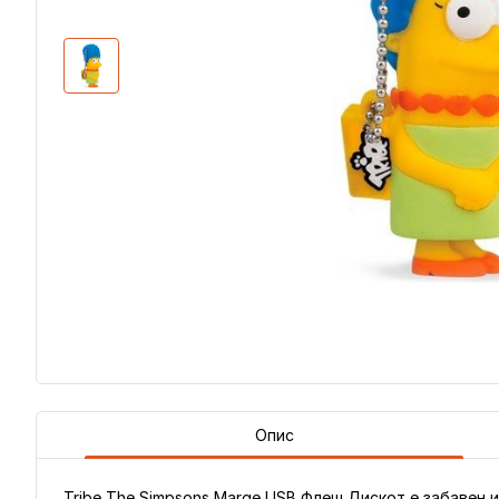
Опис
Tribe The Simpsons Marge USB Флеш Дискот е забавен и