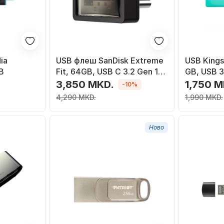
ia
USB флеш SanDisk Extreme
USB Kings
B
Fit, 64GB, USB C 3.2 Gen 1,
GB, USB 3
црна
3,850 MKD.
1,750 M
-10%
4,290 MKD.
1,990 MKD.
Ново