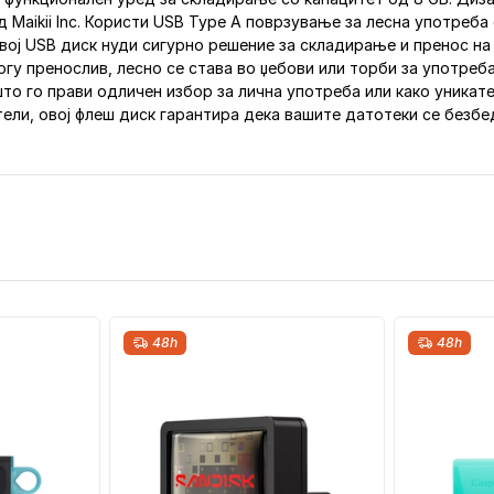
 Maikii Inc. Користи USB Type A поврзување за лесна употреба 
вој USB диск нуди сигурно решение за складирање и пренос на 
ногу пренослив, лесно се става во џебови или торби за употреб
то го прави одличен избор за лична употреба или како уникате
ели, овој флеш диск гарантира дека вашите датотеки се безбед
48h
48h