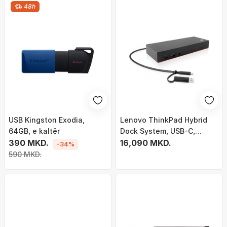
48h
USB Kingston Exodia,
Lenovo ThinkPad Hybrid
64GB, e kaltër
Dock System, USB-C,
390 MKD.
40AF0135EU
16,090 MKD.
-34%
590 MKD.