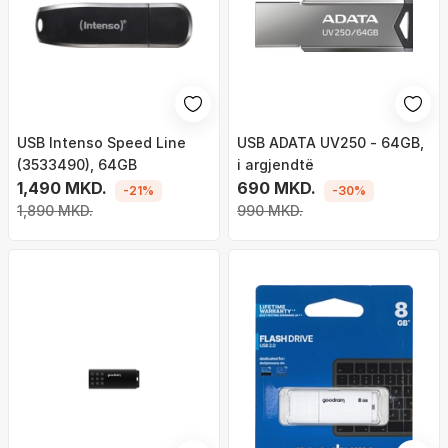
USB Intenso Speed ​​Line
USB ADATA UV250 - 64GB,
(3533490), 64GB
i argjendtë
1,490 MKD.
690 MKD.
-21%
-30%
1,890 MKD.
990 MKD.