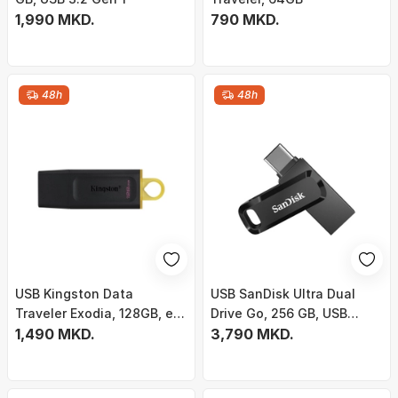
1,990 MKD.
790 MKD.
48h
48h
USB Kingston Data
USB SanDisk Ultra Dual
Traveler Exodia, 128GB, e
Drive Go, 256 GB, USB
zezë
1,490 MKD.
Type-A / USB Type-C
3,790 MKD.