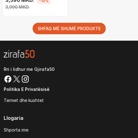
3,590 MKD.
-10%
3,990 MKD.
SHFAQ MË SHUMË PRODUKTE
Rri i lidhur me Gjirafa50
Politika E Privatësisë
Termet dhe kushtet
Llogaria
Shporta ime