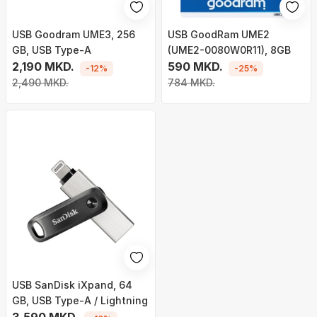
USB Goodram UME3, 256
USB GoodRam UME2
GB, USB Type-A
(UME2-0080W0R11), 8GB
2,190 MKD.
590 MKD.
-12%
-25%
2,490 MKD.
784 MKD.
USB SanDisk iXpand, 64
GB, USB Type-A / Lightning