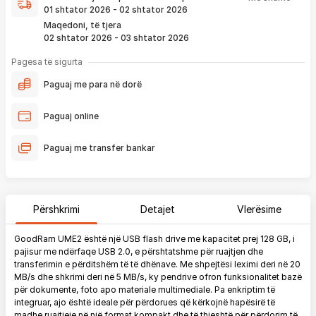
që ju e pranoni përmes email-it apo SMS-it.
01 shtator 2026 - 02 shtator 2026
Nëse porosia bëhet tani, produkti arrin sipas afatit kohor të
Maqedoni, të tjera
vendosur më lartë. Ju do të njoftoheni në vazhdimësi
02 shtator 2026 - 03 shtator 2026
përmes emailit rreth vendndodhjes së porosisë suaj, duke
përfshirë momentin kur produkti arrin në depon tonë, dhe
Pagesa të sigurta
momentin kur niset në dërgesë për te ju.
Paguaj me para në dorë
*Në 99% të rasteve, produktet arrijnë sipas parashikimit të vendosur
më lartë. Ju lusim të keni parasysh që festat ndërkombëtare ndikojnë që
Paguaj online
liferimi të shtyhet për rreth 2 ditë.
Paguaj me transfer bankar
Përshkrimi
Detajet
Vlerësime
GoodRam UME2 është një USB flash drive me kapacitet prej 128 GB, i
pajisur me ndërfaqe USB 2.0, e përshtatshme për ruajtjen dhe
transferimin e përditshëm të të dhënave. Me shpejtësi leximi deri në 20
MB/s dhe shkrimi deri në 5 MB/s, ky pendrive ofron funksionalitet bazë
për dokumente, foto apo materiale multimediale. Pa enkriptim të
integruar, ajo është ideale për përdorues që kërkojnë hapësirë të
madhe ruajtjeje në një format kompakt dhe të thjeshtë për përdorim të