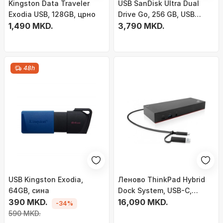
Kingston Data Traveler
USB SanDisk Ultra Dual
Exodia USB, 128GB, црно
Drive Go, 256 GB, USB
1,490 MKD.
Type-A / USB Type-C
3,790 MKD.
48h
USB Kingston Exodia,
Леново ThinkPad Hybrid
64GB, сина
Dock System, USB-C,
390 MKD.
40AF0135EU
16,090 MKD.
-34%
590 MKD.