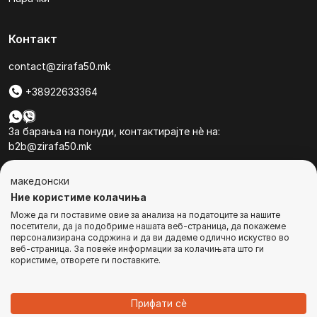
Контакт
contact@zirafa50.mk
+38922633364
За барања на понуди, контактирајте нѐ на:
b2b@zirafa50.mk
Jадранска Магистрала 86, Skopje, North Macedonia
македонски
Ние користиме колачиња
Може да ги поставиме овие за анализа на податоците за нашите
посетители, да ја подобриме нашата веб-страница, да покажеме
персонализирана содржина и да ви дадеме одлично искуство во
веб-страница. За повеќе информации за колачињата што ги
© Сите права се задржани
користиме, отворете ги поставките.
ИЗВЕСТЕТЕ МЕ
Прифати сѐ