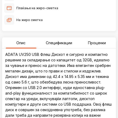
Плаќање на жиро-сметка
На жиро сметка
Опис
Спецификации
Проценки
ADATA UV250 USB Флеш Дискот е сигурно и компактно
решение за складирање со капацитет од 32GB, идеално
за чување и пренос на датотеки. Има елегантен сребрен
метален дизајн, што го прави и стилски и издржлив.
Дискот има димензии од 42.4 x 14.95 x 5.35 мм и тежина
од само 5.6 г, што обезбедува лесна преносливост.
Опремен со USB 2.0 интерфејс, нуди едноставна plug-
and-play функционалност за компатибилност со широк
спектар на уреди, вклучувајќи лаптопи, десктоп
компјутери и други системи со USB поддршка. Овој флеш
диск е совршен за секојдневна употреба, без разлика
дали треба да направите резервна копија на важни