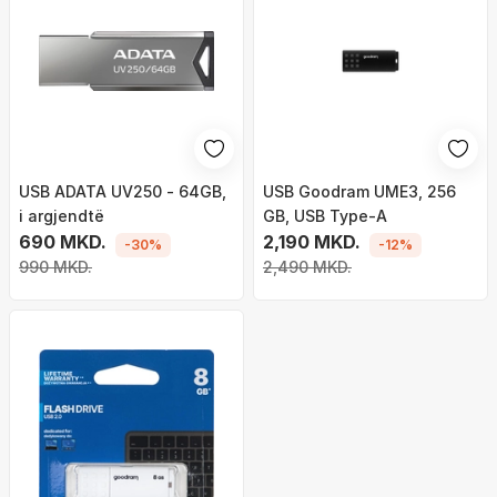
USB ADATA UV250 - 64GB,
USB Goodram UME3, 256
i argjendtë
GB, USB Type-A
690 MKD.
2,190 MKD.
-30%
-12%
990 MKD.
2,490 MKD.