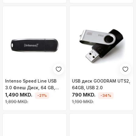
Intenso Speed Line USB
USB диск GOODRAM UTS2,
3.0 Флеш Диск, 64 GB,
64GB, USB 2.0
Црн
1,490 MKD.
790 MKD.
-21%
-34%
1,890 MKD.
1,190 MKD.