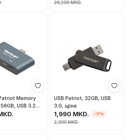
дисипатор на топлина
.
26,290 MKD.
Patriot Memory
USB Patriot, 32GB, USB
56GB, USB 3.2
3.0, црна
в
MKD.
1,990 MKD.
-17%
2,390 MKD.