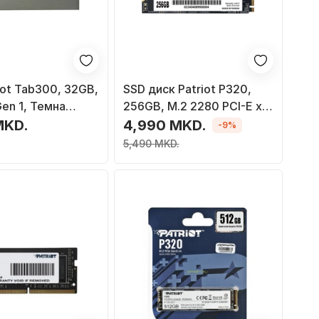
iot Tab300, 32GB,
SSD диск Patriot P320,
Gen 1, Темна
256GB, M.2 2280 PCI-E x4
Gen3 NVMe
MKD.
4,990 MKD.
-9%
5,490 MKD.