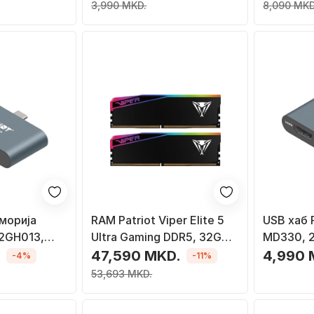
PSD38G13332
3,990 MKD.
8,090 MKD
морија
RAM Patriot Viper Elite 5
USB хаб 
2GH013,
Ultra Gaming DDR5, 32GB
MD330, 2
2 GEN 1,
6400MT/s, RGB, за
Gen 1, си
.
47,590 MKD.
4,990 
-4%
-11%
десктоп
53,693 MKD.