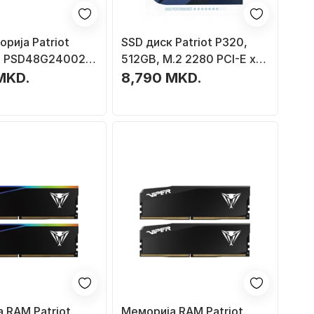
рија Patriot
SSD диск Patriot P320,
re PSD48G24002S,
512GB, M.2 2280 PCI-E x4
4, 2400MHz, SO
Gen3 NVMe
MKD.
8,790 MKD.
 RAM Patriot
Меморија RAM Patriot