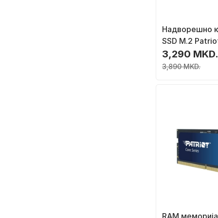
Надворешно к
SSD M.2 Patri
PV860UPRGM, 
3,290 MKD
Gen2, RGB, а
3,890 MKD.
RAM меморија 