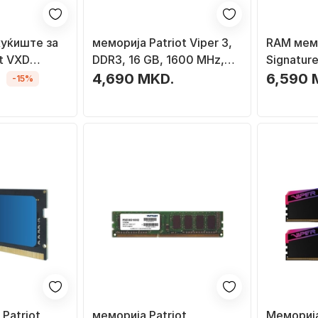
уќиште за
меморија Patriot Viper 3,
RAM мемо
ot VXD
DDR3, 16 GB, 1600 MHz,
Signatu
USB 3.2
CL9, PV316G160C9K
8GB DDR
.
4,690 MKD.
6,590 
-15%
луминиум
DIMM
Patriot
меморија Patriot
Меморија