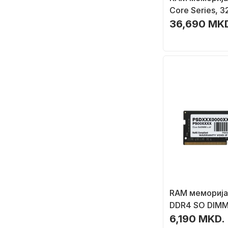
Core Series, 
5600MT/s, SO
36,690 MK
RAM меморија 
DDR4 SO DIMM
3200MHz, црн
6,190 MKD.