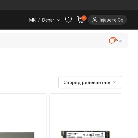
.
1
MK
/
Denar
Најавете Се
Чат