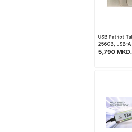
USB Patriot T
256GB, USB-A 
120MB/s, сре
5,790 MKD.