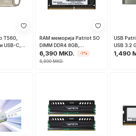
ab T560,
RAM меморија Patriot SO
USB Patr
и USB-C,
DIMM DDR4 8GB,
USB 3.2 
брена
2666MHz, зелена
Сенка
6,390 MKD.
1,490 
-7%
6,890 MKD.