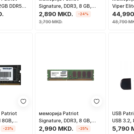
32GB DDR5
Signature, DDR3, 8 GB,
Viper Eli
 DIMM, црна
1600 MHz, CL11,
DDR5 60
D.
2,890 MKD.
44,990
-24%
PSD38G16002
за дескт
3,790 MKD.
48,790 M
Patriot
меморија Patriot
USB Patr
 8GB,
Signature, DDR3, 8 GB,
USB 3.2,
а
1333 MHz, CL9,
2,990 MKD.
5,790 
-23%
-25%