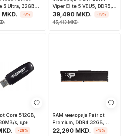
te 5 Ultra, 32GB
Viper Elite 5 VEU5, DDR5,
00MHz, 2x16GB,
32GB 6400MT/s, за
 MKD.
39,490 MKD.
-8%
-13%
оп
десктоп
KD.
45,413 MKD.
iot Core 512GB,
RAM меморија Patriot
 80MB/s, црн
Premium, DDR4 32GB,
3200MHz, со црн
MKD.
22,290 MKD.
-28%
-15%