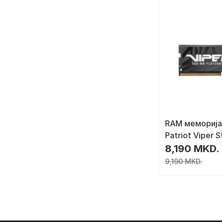
RAM меморија
Patriot Viper S
PVS48G320C8
8,190 MKD.
DDR4 3200MH
9,190 MKD.