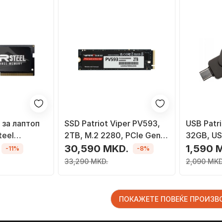
 за лаптоп
SSD Patriot Viper PV593,
USB Patr
teel
2TB, M.2 2280, PCIe Gen5
32GB, US
S, 8GB,
x4
метален
30,590 MKD.
1,590 
-11%
-8%
z, SODIMM
33,290 MKD.
2,090 MKD
ПОКАЖЕТЕ ПОВЕЌЕ ПРОИЗ