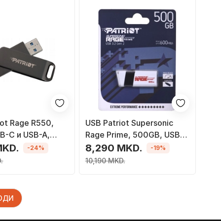
iot Rage R550,
USB Patriot Supersonic
B-C и USB-A,
Rage Prime, 500GB, USB
3.2 Gen 2
MKD.
8,290 MKD.
-24%
-19%
.
10,190 MKD.
ВОДИ