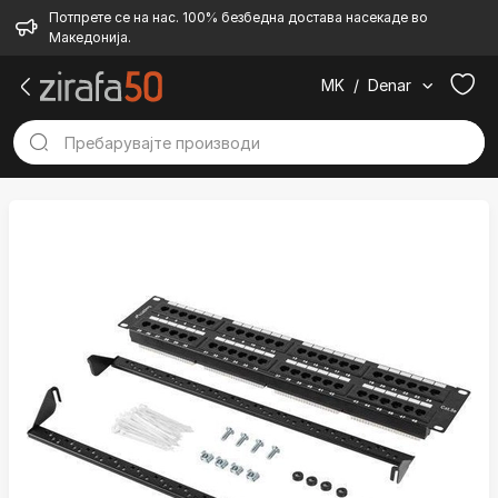
Потпрете се на нас. 100% безбедна достава насекаде во
Македонија.
MK
/
Denar