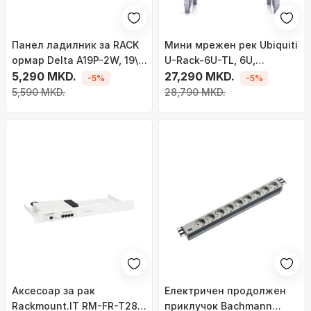
Панел ладилник за RACK
Мини мрежен рек Ubiquiti
ормар Delta A19P-2W, 19\",
U-Rack-6U-TL, 6U,
1U, црн
5,290 MKD.
монтирање без алат, сив
27,290 MKD.
-5%
-5%
5,590 MKD.
28,790 MKD.
Аксесоар за рак
Електричен продолжен
Rackmount.IT RM-FR-T28,
приклучок Bachmann