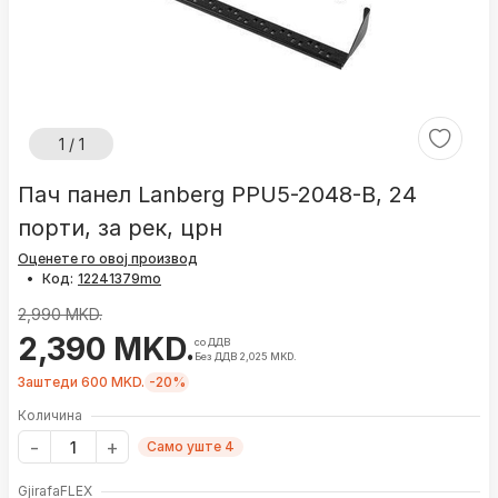
1 / 1
Пач панел Lanberg PPU5-2048-B, 24
порти, за рек, црн
Оценете го овој производ
•
Код:
2,990 MKD.
2,390 MKD.
со ДДВ
Без ДДВ 2,025 MKD.
Заштеди 600 MKD.
-20%
Количина
Само уште 4
GjirafaFLEX