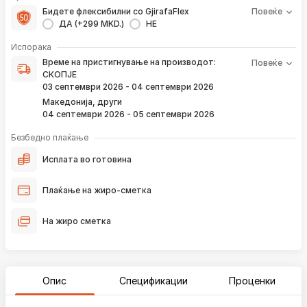
Бидете флексибилни со GjirafaFlex
Повеќе
ДА (+299 MKD.)
НЕ
Време на пристигнување на производот е периодот од
Испорака
моментот кога е направена верификација на вашата
Време на пристигнување на производот:
Повеќе
нарачка и известувањето за верификација што го
СКОПЈЕ
добивате преку е-пошта или смс.
03 септември 2026 - 04 септември 2026
Ако нарачката е поставена сега, производот
Македонија, други
пристигнува во временскиот рок наведен погоре.
04 септември 2026 - 05 септември 2026
Постојано ќе Ве известуваме преку е-пошта за
локацијата на вашата нарачка, како и кога истата ќе
Безбедно плаќање
пристигне во нашиот магацин и кога ќе биде испорачана
до вашата адреса.
Исплата во готовина
*Во 99% од случаите, производите пристигнуваат во временскиот
Плаќање на жиро-сметка
рок наведен погоре. Имајте в предвид дека меѓународните празници
влијаат испораката да се одложи за околу 2 дена.
На жиро сметка
Опис
Спецификации
Проценки