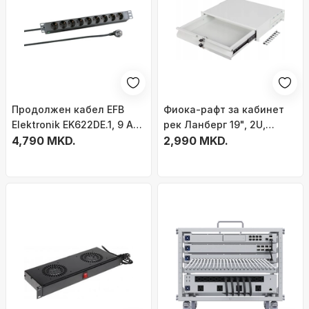
Продолжен кабел EFB
Фиока-рафт за кабинет
Elektronik EK622DE.1, 9 AC
рек Ланберг 19", 2U,
излези, 2 m, црн
4,790 MKD.
483x360mm, 90kg, сива
2,990 MKD.