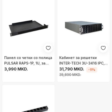
Панел со четки со полица
Кабинет за решетки
PULSAR RAPS-1P, 1U, за
INTER-TECH 3U-3416 IPC,
RACK 19\" кабинет, црн
3,990 MKD.
за rack, 3U
31,790 MKD.
-11%
35,890 MKD.