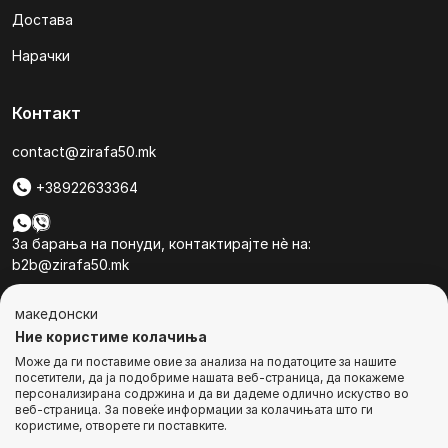
Достава
Нарачки
Контакт
contact@zirafa50.mk
+38922633364
За барања на понуди, контактирајте нѐ на:
b2b@zirafa50.mk
Jадранска Магистрала 86, Skopje, North Macedonia
македонски
Ние користиме колачиња
Може да ги поставиме овие за анализа на податоците за нашите
посетители, да ја подобриме нашата веб-страница, да покажеме
персонализирана содржина и да ви дадеме одлично искуство во
веб-страница. За повеќе информации за колачињата што ги
© Сите права се задржани
користиме, отворете ги поставките.