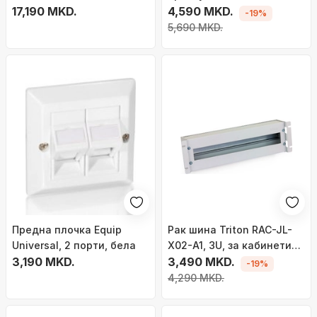
за заштитен ѕид, за 19\"
17,190 MKD.
Power Strip Outlet Box,
4,590 MKD.
-19%
кабинет, метален
алуминиум, сив
5,690 MKD.
Предна плочка Equip
Рак шина Triton RAC-JL-
Universal, 2 порти, бела
X02-A1, 3U, за кабинети
3,190 MKD.
19", црна
3,490 MKD.
-19%
4,290 MKD.