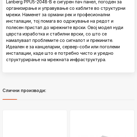
Lanberg PPU5-2048-B е сигурен пач панел, погоден за
организирање и управување со каблите во структурни
мрежи. Наменет за ормани рек и професионални
инсталации, тој помага во одржување на редот и
полесен пристап до мрежните врски. Овој модел нуди
цврста изработка и стабилни врски, со што се
намалуваат проблемите со сигналот и прекините.
Идеален е за канцеларии, сервер-соби или поголеми
инсталации, каде што е потребно чисто и уредно
структурирање на мрежната инфраструктура.
Слични производи: