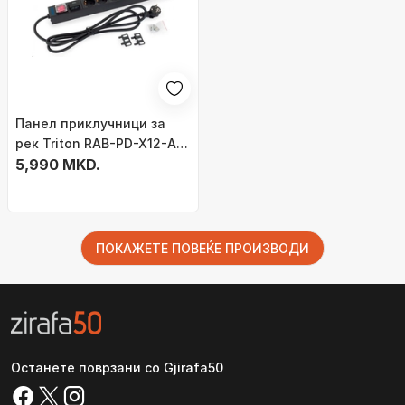
Панел приклучници за
рек Triton RAB-PD-X12-A1,
7 излези, 1U 19", црн
5,990 MKD.
ПОКАЖЕТЕ ПОВЕЌЕ ПРОИЗВОДИ
Останете поврзани со Gjirafa50