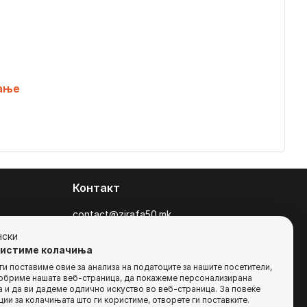
ање
Контакт
contact@zirafa50.mk
+38922633364
нски
ристиме колачиња
За барања на понуди, контактирајте нѐ
и поставиме овие за анализа на податоците за нашите посетители,
добриме нашата веб-страница, да покажеме персонализирана
на:
 и да ви дадеме одлично искуство во веб-страница. За повеќе
b2b@zirafa50.mk
ии за колачињата што ги користиме, отворете ги поставките.