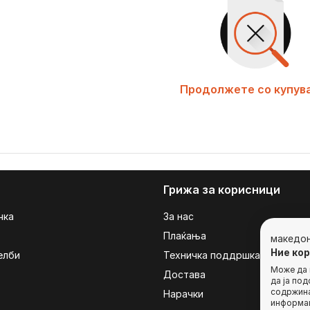
Продолжете со купув
Грижа за корисници
чка
За нас
Плаќања
македо
Ние ко
елби
Техничка поддршка
Може да г
Достава
да ја по
содржина
Нарачки
информац