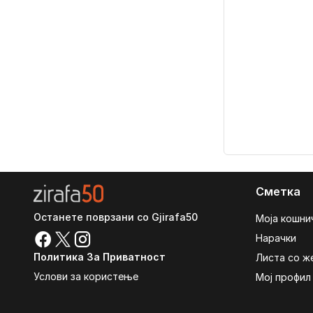
Сметка
Останете поврзани со Gjirafa50
Моја кошни
Нарачки
Политика За Приватност
Листа со ж
Услови за користење
Мој профил