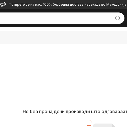
Потпрете се на нас. 100% безбедна достава насекаде во Македонија
Не беа пронајдени производи што одговараа