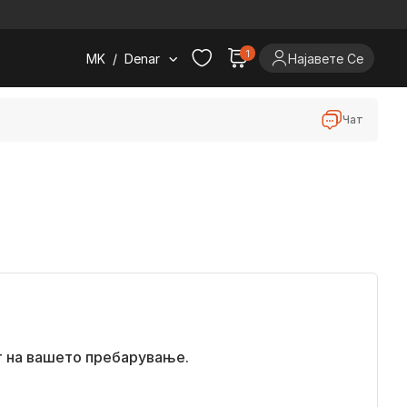
.
1
MK
/
Denar
Најавете Се
Чат
т на вашето пребарување.