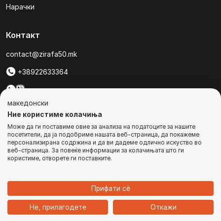
Нарачки
Контакт
contact@zirafa50.mk
+38922633364
За барања на понуди, контактирајте нѐ на:
македонски
b2b@zirafa50.mk
Ние користиме колачиња
Може да ги поставиме овие за анализа на податоците за нашите
Jадранска Магистрала 86, Skopje, North Macedonia
посетители, да ја подобриме нашата веб-страница, да покажеме
персонализирана содржина и да ви дадеме одлично искуство во
веб-страница. За повеќе информации за колачињата што ги
користиме, отворете ги поставките.
© Сите права се задржани
Прифати сѐ
1
Не, прилагодете
Откажи
Дома
Категории
Најавете се
Кошничка
Чат