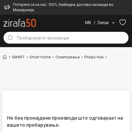
Потпрете се на нас. 100% безбедна достава насекаде во
Македонија.
MK
/
Denar
SMART
Smart Home
Осветлување
Philips Hue
Смарт сијал
Не беа пронајдени производи што одговараат на
вашето пребарување.