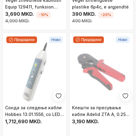
Vegël zhveshëse kabllosh
Vegël shtrënguese
Equip 129411, funksion
plastike 6p4c, e argjendtë
prerës, mekanizëm ratchet
3,690 MKD.
390 MKD.
-10%
-20%
4,090 MKD.
490 MKD.
Продадено
Ново
Продадено
Ново
Сонда за следење кабли
Клешти за пресување
Hobbes 13.01.1556, со LED и
кабли Adelid ZTA A, 0.25
аудио сигнал, со батерија
1,712,690 MKD.
10mm², механизам со
3,190 MKD.
9V, бела
запчесто тркалце, црвено
и црно