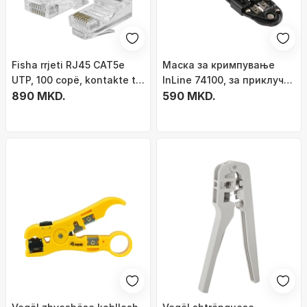
Fisha rrjeti RJ45 CAT5e
Mаска за кримпување
UTP, 100 copë, kontakte të
InLine 74100, за приклучок
kallajisura, transparente
890 MKD.
RJ45 8P8C, ергономска,
590 MKD.
зелена