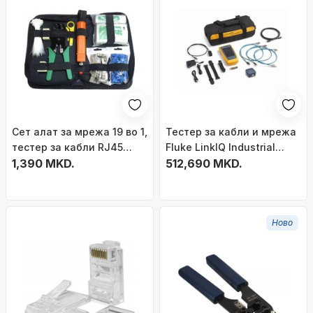
Сет алат за мрежа 19 во 1,
Тестер за кабли и мрежа
тестер за кабли RJ45
Fluke LinkIQ Industrial
RJ11, алат за кримпување,
1,390 MKD.
Ethernet, 10G, анализа PoE
512,690 MKD.
во црна кутија
и WiFi 6E
Ново