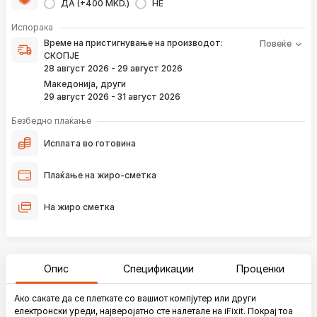
ДА (+400 MKD.)
НЕ
Време на пристигнување на производот е периодот од
Испорака
моментот кога е направена верификација на вашата
Време на пристигнување на производот:
Повеќе
нарачка и известувањето за верификација што го
СКОПЈЕ
добивате преку е-пошта или смс.
28 август 2026 - 29 август 2026
Ако нарачката е поставена сега, производот
Македонија, други
пристигнува во временскиот рок наведен погоре.
29 август 2026 - 31 август 2026
Постојано ќе Ве известуваме преку е-пошта за
локацијата на вашата нарачка, како и кога истата ќе
Безбедно плаќање
пристигне во нашиот магацин и кога ќе биде испорачана
до вашата адреса.
Исплата во готовина
*Во 99% од случаите, производите пристигнуваат во временскиот
Плаќање на жиро-сметка
рок наведен погоре. Имајте в предвид дека меѓународните празници
влијаат испораката да се одложи за околу 2 дена.
На жиро сметка
Опис
Спецификации
Проценки
Ако сакате да се плеткате со вашиот компјутер или други
електронски уреди, најверојатно сте налетале на iFixit. Покрај тоа