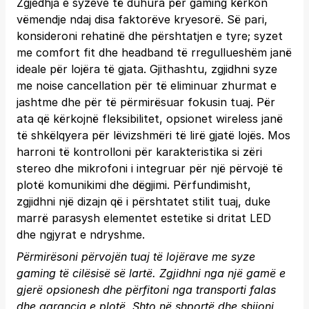
Zgjedhja e syzeve të duhura për gaming kërkon
vëmendje ndaj disa faktorëve kryesorë. Së pari,
konsideroni rehatinë dhe përshtatjen e tyre; syzet
me comfort fit dhe headband të rregullueshëm janë
ideale për lojëra të gjata. Gjithashtu, zgjidhni syze
me noise cancellation për të eliminuar zhurmat e
jashtme dhe për të përmirësuar fokusin tuaj. Për
ata që kërkojnë fleksibilitet, opsionet wireless janë
të shkëlqyera për lëvizshmëri të lirë gjatë lojës. Mos
harroni të kontrolloni për karakteristika si zëri
stereo dhe mikrofoni i integruar për një përvojë të
plotë komunikimi dhe dëgjimi. Përfundimisht,
zgjidhni një dizajn që i përshtatet stilit tuaj, duke
marrë parasysh elementet estetike si dritat LED
dhe ngjyrat e ndryshme.
Përmirësoni përvojën tuaj të lojërave me syze
gaming të cilësisë së lartë. Zgjidhni nga një gamë e
gjerë opsionesh dhe përfitoni nga transporti falas
dhe garancia e plotë.
Shto në shportë
dhe shijoni