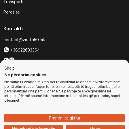
Transporti
Porositë
Kontakti
contact@zirafa50.mk
+38922633364
Për kërkesa të ofertave:
Shqip
b2b@zirafa50.mk
Ne përdorim cookies
Ne mund t'i vendosim këto për të analizuar të dhënat e vizitorëve tanë,
Jadranska Magistrala No. 86, Skopje, North Macedonia
për të përmirësuar faqen tonë të internetit, për të treguar përmbajtje të
personalizuar dhe për t'ju dhënë një përvojë të shkëlqyeshme në
internet. Për më shumë informacione rreth cookies që përdorim, hapni
cilësimet.
© Të gjitha të drejtat e rezervuara
Pranoni të gjitha
1