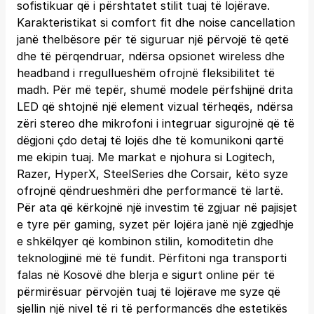
sofistikuar që i përshtatet stilit tuaj të lojërave.
Karakteristikat si comfort fit dhe noise cancellation
janë thelbësore për të siguruar një përvojë të qetë
dhe të përqendruar, ndërsa opsionet wireless dhe
headband i rregullueshëm ofrojnë fleksibilitet të
madh. Për më tepër, shumë modele përfshijnë drita
LED që shtojnë një element vizual tërheqës, ndërsa
zëri stereo dhe mikrofoni i integruar sigurojnë që të
dëgjoni çdo detaj të lojës dhe të komunikoni qartë
me ekipin tuaj. Me markat e njohura si Logitech,
Razer, HyperX, SteelSeries dhe Corsair, këto syze
ofrojnë qëndrueshmëri dhe performancë të lartë.
Për ata që kërkojnë një investim të zgjuar në pajisjet
e tyre për gaming, syzet për lojëra janë një zgjedhje
e shkëlqyer që kombinon stilin, komoditetin dhe
teknologjinë më të fundit. Përfitoni nga transporti
falas në Kosovë dhe blerja e sigurt online për të
përmirësuar përvojën tuaj të lojërave me syze që
sjellin një nivel të ri të performancës dhe estetikës