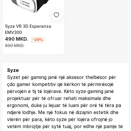
Syze VR 3D Esperanza
EMV300
490 MKD.
-29%
690 MKD.
Syze
Syzet për gaming janë një aksesor thelbësor për
çdo gamer kompetitiv që kërkon të përmirësojë
përvojën e tij të lojërave. Këto syze gaming janë
projektuar për të ofruar rehati maksimale dhe
ergonomi, duke ju lejuar të luani për orë të tëra pa
ndjerë lodhje. Me një fokus në dizajnin estetik dhe
vlerën për para, këto syze për lojëra ofrojnë jo
vetëm mbrojtje për sytë tuaj, por edhe një pamje të