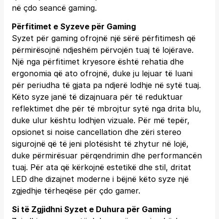
në çdo seancë gaming.
Përfitimet e Syzeve për Gaming
Syzet për gaming ofrojnë një sërë përfitimesh që
përmirësojnë ndjeshëm përvojën tuaj të lojërave.
Një nga përfitimet kryesore është rehatia dhe
ergonomia që ato ofrojnë, duke ju lejuar të luani
për periudha të gjata pa ndjerë lodhje në sytë tuaj.
Këto syze janë të dizajnuara për të reduktuar
reflektimet dhe për të mbrojtur sytë nga drita blu,
duke ulur kështu lodhjen vizuale. Për më tepër,
opsionet si noise cancellation dhe zëri stereo
sigurojnë që të jeni plotësisht të zhytur në lojë,
duke përmirësuar përqendrimin dhe performancën
tuaj. Për ata që kërkojnë estetikë dhe stil, dritat
LED dhe dizajnet moderne i bëjnë këto syze një
zgjedhje tërheqëse për çdo gamer.
Si të Zgjidhni Syzet e Duhura për Gaming