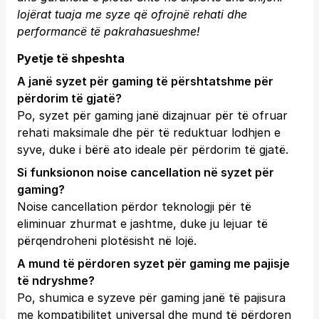
lojërat tuaja me syze që ofrojnë rehati dhe
performancë të pakrahasueshme!
Pyetje të shpeshta
A janë syzet për gaming të përshtatshme për
përdorim të gjatë?
Po, syzet për gaming janë dizajnuar për të ofruar
rehati maksimale dhe për të reduktuar lodhjen e
syve, duke i bërë ato ideale për përdorim të gjatë.
Si funksionon noise cancellation në syzet për
gaming?
Noise cancellation përdor teknologji për të
eliminuar zhurmat e jashtme, duke ju lejuar të
përqendroheni plotësisht në lojë.
A mund të përdoren syzet për gaming me pajisje
të ndryshme?
Po, shumica e syzeve për gaming janë të pajisura
me kompatibilitet universal dhe mund të përdoren