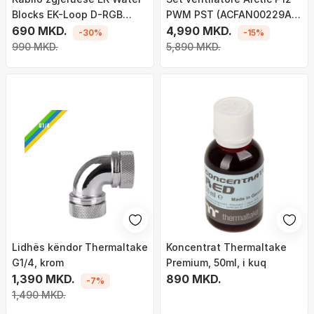
Blocks EK-Loop D-RGB
PWM PST (ACFAN00229A),
(510mm)
690 MKD.
RGB, 0dB, 3 copë, 120mm,
4,990 MKD.
-30%
-15%
0-2000 RPM, i zi
990 MKD.
5,890 MKD.
Lidhës këndor Thermaltake
Koncentrat Thermaltake
G1/4, krom
Premium, 50ml, i kuq
1,390 MKD.
890 MKD.
-7%
1,490 MKD.