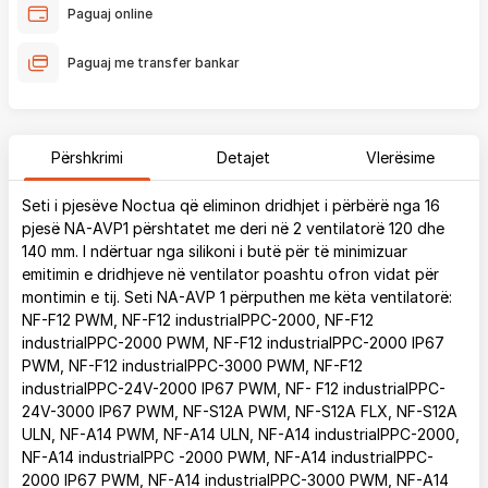
Paguaj online
Paguaj me transfer bankar
Përshkrimi
Detajet
Vlerësime
Seti i pjesëve Noctua që eliminon dridhjet i përbërë nga 16
pjesë NA-AVP1 përshtatet me deri në 2 ventilatorë 120 dhe
140 mm. I ndërtuar nga silikoni i butë për të minimizuar
emitimin e dridhjeve në ventilator poashtu ofron vidat për
montimin e tij. Seti NA-AVP 1 përputhen me këta ventilatorë:
NF-F12 PWM, NF-F12 industrialPPC-2000, NF-F12
industrialPPC-2000 PWM, NF-F12 industrialPPC-2000 IP67
PWM, NF-F12 industrialPPC-3000 PWM, NF-F12
industrialPPC-24V-2000 IP67 PWM, NF- F12 industrialPPC-
24V-3000 IP67 PWM, NF-S12A PWM, NF-S12A FLX, NF-S12A
ULN, NF-A14 PWM, NF-A14 ULN, NF-A14 industrialPPC-2000,
NF-A14 industrialPPC -2000 PWM, NF-A14 industrialPPC-
2000 IP67 PWM, NF-A14 industrialPPC-3000 PWM, NF-A14