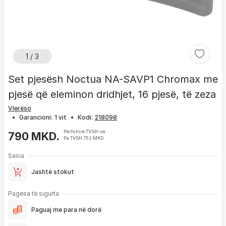
1 / 3
Set pjesësh Noctua NA-SAVP1 Chromax me
pjesë që eleminon dridhjet, 16 pjesë, të zeza
Vlerëso
•
Garancioni:
1 vit
•
Kodi:
Përfshirë TVSH-në
790 MKD.
Pa TVSH 752 MKD.
Sasia
Jashtë stokut
Pagesa të sigurta
Paguaj me para në dorë