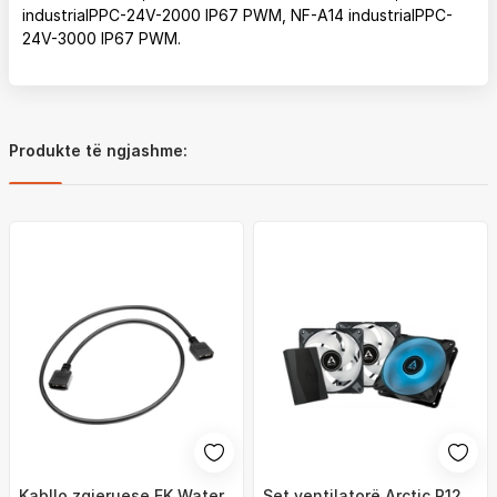
industrialPPC-24V-2000 IP67 PWM, NF-A14 industrialPPC-
24V-3000 IP67 PWM.
Produkte të ngjashme:
Kabllo zgjeruese EK Water
Set ventilatorë Arctic P12