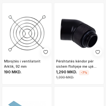
Mbrojtës i ventilatorit
Përshtatës këndor për
Arktik, 92 mm
sistem ftohjeje me ujë
190 MKD.
Alphacool Eiszapfen, 45°,
1,290 MKD.
-7%
1/4", i zi
1,390 MKD.