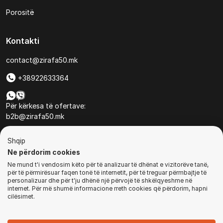
Porositë
Kontakti
contact@zirafa50.mk
+38922633364
Për kërkesa të ofertave:
b2b@zirafa50.mk
Jadranska Magistrala No. 86, Skopje, North Macedonia
Shqip
Ne përdorim cookies
Ne mund t'i vendosim këto për të analizuar të dhënat e vizitorëve tanë,
për të përmirësuar faqen tonë të internetit, për të treguar përmbajtje të
personalizuar dhe për t'ju dhënë një përvojë të shkëlqyeshme në
internet. Për më shumë informacione rreth cookies që përdorim, hapni
© Të gjitha të drejtat e rezervuara
cilësimet.
BLEJ TANI