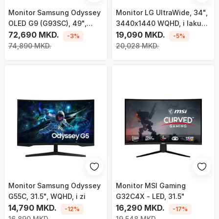
Monitor Samsung Odyssey
Monitor LG UltraWide, 34",
OLED G9 (G93SC), 49",
3440x1440 WQHD, i lakuar,
DQHD, i argjendtë
72,690 MKD.
i zi
19,090 MKD.
-3%
-5%
74,890 MKD.
20,028 MKD.
Monitor Samsung Odyssey
Monitor MSI Gaming
G55C, 31.5", WQHD, i zi
G32C4X - LED, 31.5"
14,790 MKD.
16,290 MKD.
-12%
-17%
16,890 MKD.
19,548 MKD.