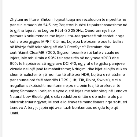
Zhytuni në fitore. Shikoni lojërat tuaja me rezolucion të mprehtë në
panelin e madh VA 24,5 inç; Përjetoni butësi të pakrahasueshme në
të gjitha lojërat në Legion R25f-30 280Hz; Qëndroni një hap
përpara konkurrencës me lojën ultra-reaguese të mbështetur nga
koha e përgjigjes MPRT 0,5 ms; Lojë pa belbëzime ose turbullira
në lëvizje falë teknologjisë AMD FreeSync™ Premium dhe
certifikimit ClearMR 7000; Siguron besnikëri të lartë vizuale në
lojëra; Me mbulimin e 99% të hapësirës së ngjyrave sRGB dhe
90% të hapësirës së ngjyrave DCI-P3, ngjyrat e të gjitha pamjeve
vizuale në lojë janë të mahnitshme; Ndriçimi dhe hijet e lojës duken
shumë realiste në një monitor të aftë për HDR; Lojëra e rehatshme
për shumë orë falë stendës LTPS (Lift, Tilt, Pivot, Swivel), e cila
rregullon saktësisht monitorin në pozicionin tuaj të preferuar të
uljes; Shmangni lodhjen e syve gjatë lojës me teknologjinë Lenovo
Natural Low Blue Light, e cila redukton dritën e dëmshme blu pa
shtrembëruar ngjyrat; Mjetet e lojërave të mundësuara nga softueri
Lenovo Artery ju japin një avantazh konkurrues në çdo lojë që
luani.