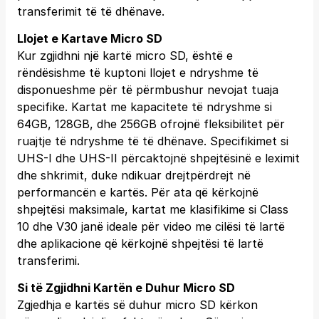
transferimit të të dhënave.
Llojet e Kartave Micro SD
Kur zgjidhni një kartë micro SD, është e
rëndësishme të kuptoni llojet e ndryshme të
disponueshme për të përmbushur nevojat tuaja
specifike. Kartat me kapacitete të ndryshme si
64GB, 128GB, dhe 256GB ofrojnë fleksibilitet për
ruajtje të ndryshme të të dhënave. Specifikimet si
UHS-I dhe UHS-II përcaktojnë shpejtësinë e leximit
dhe shkrimit, duke ndikuar drejtpërdrejt në
performancën e kartës. Për ata që kërkojnë
shpejtësi maksimale, kartat me klasifikime si Class
10 dhe V30 janë ideale për video me cilësi të lartë
dhe aplikacione që kërkojnë shpejtësi të lartë
transferimi.
Si të Zgjidhni Kartën e Duhur Micro SD
Zgjedhja e kartës së duhur micro SD kërkon