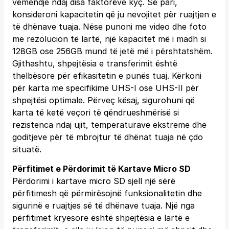
vëmendje ndaj disa faktorëve kyç. Së pari,
konsideroni kapacitetin që ju nevojitet për ruajtjen e
të dhënave tuaja. Nëse punoni me video dhe foto
me rezolucion të lartë, një kapacitet më i madh si
128GB ose 256GB mund të jetë më i përshtatshëm.
Gjithashtu, shpejtësia e transferimit është
thelbësore për efikasitetin e punës tuaj. Kërkoni
për karta me specifikime UHS-I ose UHS-II për
shpejtësi optimale. Përveç kësaj, sigurohuni që
karta të ketë veçori të qëndrueshmërisë si
rezistenca ndaj ujit, temperaturave ekstreme dhe
goditjeve për të mbrojtur të dhënat tuaja në çdo
situatë.
Përfitimet e Përdorimit të Kartave Micro SD
Përdorimi i kartave micro SD sjell një sërë
përfitimesh që përmirësojnë funksionalitetin dhe
sigurinë e ruajtjes së të dhënave tuaja. Një nga
përfitimet kryesore është shpejtësia e lartë e