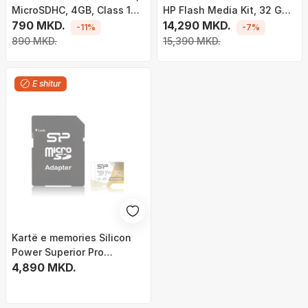
MicroSDHC, 4GB, Class 10,
HP Flash Media Kit, 32 GB
me përshtatës
790 MKD.
Class 10
14,290 MKD.
-11%
-7%
890 MKD.
15,390 MKD.
E shitur
Kartë e memories Silicon
Power Superior Pro
Colorful, MicroSDXC, 512
4,890 MKD.
GB, Class 10 + përshtatës
SD