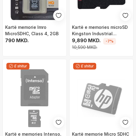
Kartë memorie Imro
Kartë e memories microSD
MicroSDHC, Class 4, 2GB
Kingston Industrial
790 MKD.
MicroSDHC 32 GB Class 10
9,890 MKD.
-7%
UHS-I/U3 A1 V30
10,590 MKD.
E shitur
E shitur
Kartë e memories Intenso,
Kartë memorie Micro SDHC