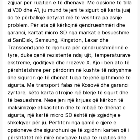
zgjuar për ruajtjen e të dhënave. Me opsione të tilla
si V30 dhe A1, ju mund të jeni të sigurt që karta juaj
do të përballojë detyrat më të vështira pa asnjë
problem. Për ata që kërkojnë qëndrueshmëri dhe
garanci, kartat micro SD nga markat e besueshme
si SanDisk, Samsung, Kingston, Lexar dhe
Transcend janë të njohura për qëndrueshmërinë e
tyre, duke qenë rezistente ndaj ujit, temperaturave
ekstreme, goditjeve dhe rrezeve X. Kjo i bën ato të
përshtatshme për përdorim në kushte të ndryshme
dhe siguron që të dhënat tuaja të jenë gjithmonë të
sigurta. Me transport falas në Kosovë dhe garanci
zyrtare, këto karta ofrojnë një blerje të sigurt dhe
të besueshme. Nëse jeni një krijues që kërkon të
maksimizojë efikasitetin dhe të mbajë të dhënat e
sigurta, një kartë micro SD është një zgjedhje e
shkëlqyer për ju. Përfitoni nga gamë e gjerë e
opsioneve dhe sigurohuni që të zgjidhni kartën që i
përshtatet më mirë nevojave tuaja të ruajtjes dhe