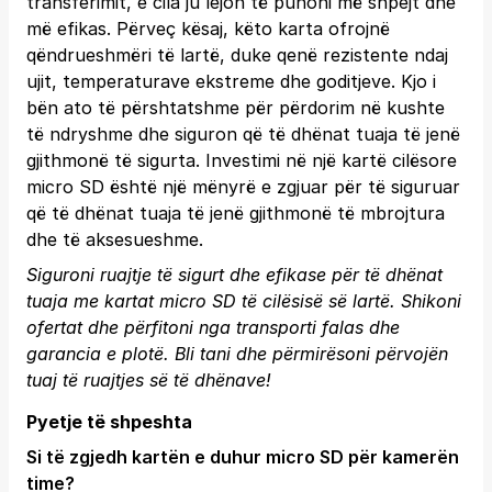
transferimit, e cila ju lejon të punoni më shpejt dhe
më efikas. Përveç kësaj, këto karta ofrojnë
qëndrueshmëri të lartë, duke qenë rezistente ndaj
ujit, temperaturave ekstreme dhe goditjeve. Kjo i
bën ato të përshtatshme për përdorim në kushte
të ndryshme dhe siguron që të dhënat tuaja të jenë
gjithmonë të sigurta. Investimi në një kartë cilësore
micro SD është një mënyrë e zgjuar për të siguruar
që të dhënat tuaja të jenë gjithmonë të mbrojtura
dhe të aksesueshme.
Siguroni ruajtje të sigurt dhe efikase për të dhënat
tuaja me kartat micro SD të cilësisë së lartë. Shikoni
ofertat dhe përfitoni nga transporti falas dhe
garancia e plotë.
Bli tani
dhe përmirësoni përvojën
tuaj të ruajtjes së të dhënave!
Pyetje të shpeshta
Si të zgjedh kartën e duhur micro SD për kamerën
time?