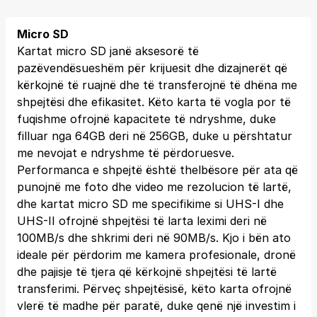
Micro SD
Kartat micro SD janë aksesorë të
pazëvendësueshëm për krijuesit dhe dizajnerët që
kërkojnë të ruajnë dhe të transferojnë të dhëna me
shpejtësi dhe efikasitet. Këto karta të vogla por të
fuqishme ofrojnë kapacitete të ndryshme, duke
filluar nga 64GB deri në 256GB, duke u përshtatur
me nevojat e ndryshme të përdoruesve.
Performanca e shpejtë është thelbësore për ata që
punojnë me foto dhe video me rezolucion të lartë,
dhe kartat micro SD me specifikime si UHS-I dhe
UHS-II ofrojnë shpejtësi të larta leximi deri në
100MB/s dhe shkrimi deri në 90MB/s. Kjo i bën ato
ideale për përdorim me kamera profesionale, dronë
dhe pajisje të tjera që kërkojnë shpejtësi të lartë
transferimi. Përveç shpejtësisë, këto karta ofrojnë
vlerë të madhe për paratë, duke qenë një investim i