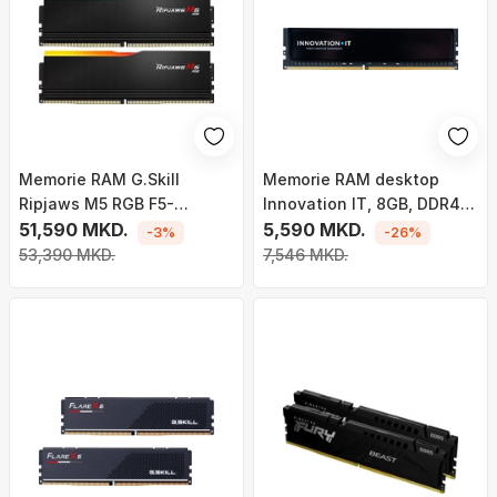
Memorie RAM G.Skill
Memorie RAM desktop
Ripjaws M5 RGB F5-
Innovation IT, 8GB, DDR4
6000J3636F16GX2-RM5RK,
51,590 MKD.
3200MHz, me
5,590 MKD.
-3%
-26%
DDR5, 32GB, 6000MHz
heatspreader
53,390 MKD.
7,546 MKD.