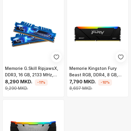
Memorie G.Skill RipjawsX,
Memorie Kingston Fury
DDR3, 16 GB, 2133 MHz,
Beast RGB, DDR4, 8 GB,
CL10, F3-2133C10D-16GXM
8,290 MKD.
3200 MHz, CL16,
7,790 MKD.
-11%
-10%
KF432C16BB2A/8
9,290 MKD.
8,697 MKD.