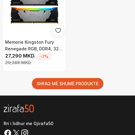
Memorie Kingston Fury
Renegade RGB, DDR4, 32
GB, 3600 MHz, CL16,
27,290 MKD.
-7%
KF436C16RB12AK2/32
29,388 MKD.
SHFAQ MË SHUMË PRODUKTE
Rri i lidhur me Gjirafa50