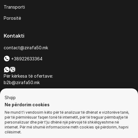
Transporti
Porositë
Kontakti
contact@zirafa50.mk
+38922633364
Për kërkesa të ofertave:
b2b@zirafa50.mk
Jadranska Magistrala No. 86, Skopje, North Macedonia
Shqip
Ne përdorim cookies
Ne mund t'i vendosim këto për të analizuar të dhënat e vizitorëve tanë,
për të përmirësuar faqen tonë të internetit, për të treguar përmbajtje të
personalizuar dhe për t'ju dhënë një përvojë të shkëlqyeshme në
internet. Për më shumë informacione rreth cookies që përdorim, hapni
© Të gjitha të drejtat e rezervuara
cilësimet.