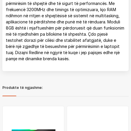
përmirësim të shpejtë dhe të sigurt të performancës. Me
frekuencë 3200MHz dhe timings të optimizuara, kjo RAM
ndihmon në rritjen e shpejtësisë së sistemit në multitasking,
aplikacione të përditshme dhe punë më të rënduara. Moduli
8GB është i mjaftueshëm për përdoruesit që duan funksionim
më të rrjedhshëm pa bllokime të shpeshta. Çdo pjesë
testohet dorazi për cilësi dhe stabilitet afatgjatë, duke e
bërë një zgjedhje të besueshme për përmirësimin e laptopit
tuaj. Dizajni Redline në ngjyrë të kuqe i jep pajisjes edhe një
pamje më dinamike brenda kasës.
Produkte të ngjashme: