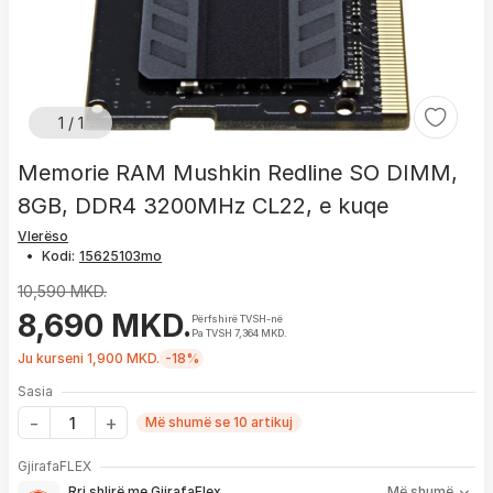
1 / 1
Memorie RAM Mushkin Redline SO DIMM,
8GB, DDR4 3200MHz CL22, e kuqe
Vlerëso
•
Kodi:
10,590 MKD.
8,690 MKD.
Përfshirë TVSH-në
Pa TVSH 7,364 MKD.
Ju kurseni 1,900 MKD.
-18%
Sasia
Më shumë se 10 artikuj
Me GjirafaFLEX përfitoni:
GjirafaFLEX
-
Prioritet
për zgjidhjen e çdo problemi me produktin brenda
Rri shlirë me GjirafaFlex
Më shumë