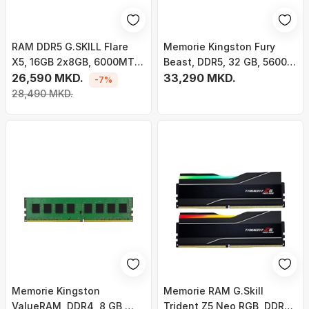
RAM DDR5 G.SKILL Flare
Memorie Kingston Fury
X5, 16GB 2x8GB, 6000MT/s
Beast, DDR5, 32 GB, 5600
CL30, i zi
26,590 MKD.
MHz, CL36,
33,290 MKD.
-7%
KF556C36BBEK2-32
28,490 MKD.
Memorie Kingston
Memorie RAM G.Skill
ValueRAM, DDR4, 8 GB,
Trident Z5 Neo RGB, DDR5,