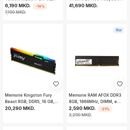
3200 MHz, CL22,
6,190 MKD.
32 GB, 6000MHz, CL30
41,690 MKD.
-14%
KVR32N22S6/8
7,190 MKD.
Risi
Memorie Kingston Fury
Memorie RAM AFOX DDR3
Beast RGB, DDR5, 16 GB,
8GB, 1866MHz, DIMM, e
6000 MHz, CL30,
20,290 MKD.
gjelbër
2,590 MKD.
-21%
KF560C30BBEA-16
3,290 MKD.