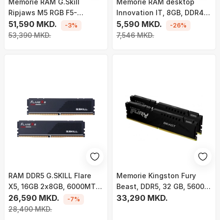
Memorie RAM G.Skill
Memorie RAM desktop
Ripjaws M5 RGB F5-
Innovation IT, 8GB, DDR4
6000J3636F16GX2-RM5RK,
51,590 MKD.
3200MHz, me
5,590 MKD.
-3%
-26%
DDR5, 32GB, 6000MHz
heatspreader
53,390 MKD.
7,546 MKD.
RAM DDR5 G.SKILL Flare
Memorie Kingston Fury
X5, 16GB 2x8GB, 6000MT/s
Beast, DDR5, 32 GB, 5600
CL30, i zi
26,590 MKD.
MHz, CL36,
33,290 MKD.
-7%
KF556C36BBEK2-32
28,490 MKD.