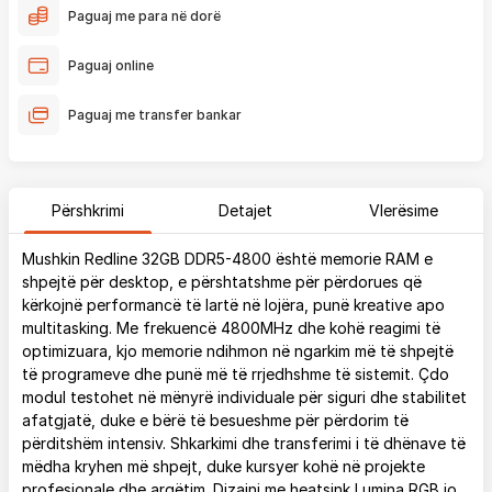
Paguaj me para në dorë
Paguaj online
Paguaj me transfer bankar
Përshkrimi
Detajet
Vlerësime
Mushkin Redline 32GB DDR5-4800 është memorie RAM e
shpejtë për desktop, e përshtatshme për përdorues që
kërkojnë performancë të lartë në lojëra, punë kreative apo
multitasking. Me frekuencë 4800MHz dhe kohë reagimi të
optimizuara, kjo memorie ndihmon në ngarkim më të shpejtë
të programeve dhe punë më të rrjedhshme të sistemit. Çdo
modul testohet në mënyrë individuale për siguri dhe stabilitet
afatgjatë, duke e bërë të besueshme për përdorim të
përditshëm intensiv. Shkarkimi dhe transferimi i të dhënave të
mëdha kryhen më shpejt, duke kursyer kohë në projekte
profesionale dhe argëtim. Dizajni me heatsink Lumina RGB jo