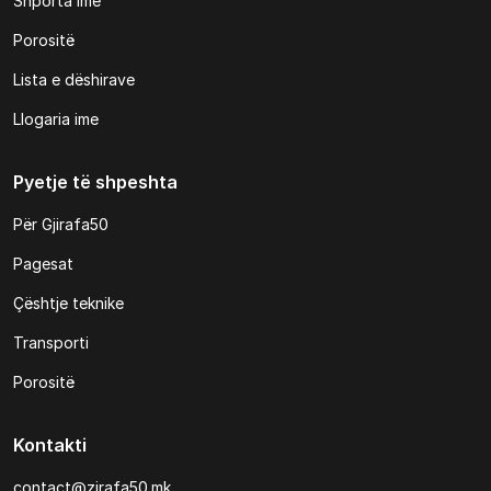
Shporta ime
Porositë
Lista e dëshirave
Llogaria ime
Pyetje të shpeshta
Për Gjirafa50
Pagesat
Çështje teknike
Transporti
Porositë
Kontakti
contact@zirafa50.mk