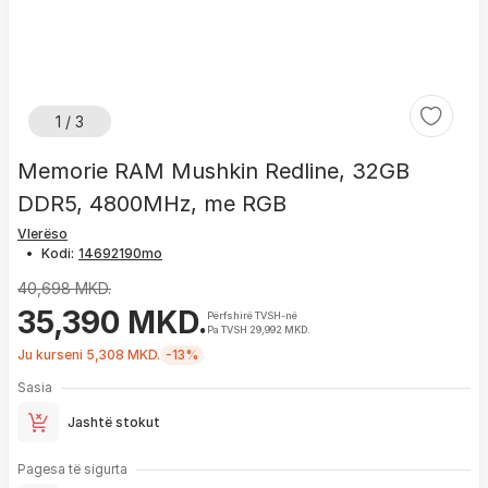
1 / 3
Memorie RAM Mushkin Redline, 32GB
DDR5, 4800MHz, me RGB
Vlerëso
•
Kodi:
40,698 MKD.
35,390 MKD.
Përfshirë TVSH-në
Pa TVSH 29,992 MKD.
Ju kurseni 5,308 MKD.
-13%
Sasia
Jashtë stokut
Pagesa të sigurta