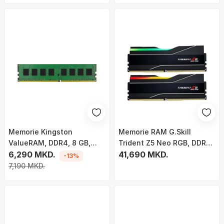
Memorie Kingston
Memorie RAM G.Skill
ValueRAM, DDR4, 8 GB,
Trident Z5 Neo RGB, DDR5,
3200 MHz, CL22,
6,290 MKD.
32 GB, 6000MHz, CL30
41,690 MKD.
-13%
KVR32N22S6/8
7,190 MKD.