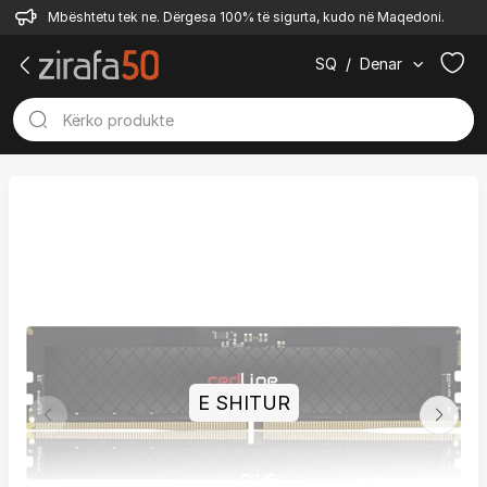
Mbështetu tek ne. Dërgesa 100% të sigurta, kudo në Maqedoni.
SQ
/
Denar
E SHITUR