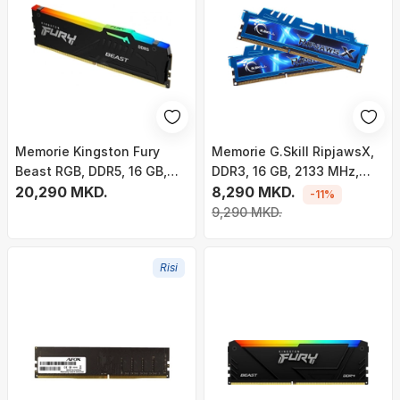
Memorie Kingston Fury
Memorie G.Skill RipjawsX,
Beast RGB, DDR5, 16 GB,
DDR3, 16 GB, 2133 MHz,
6000 MHz, CL30,
20,290 MKD.
CL10, F3-2133C10D-16GXM
8,290 MKD.
-11%
KF560C30BBEA-16
9,290 MKD.
Risi