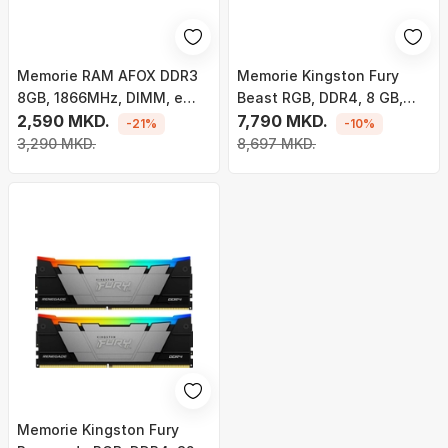
Memorie RAM AFOX DDR3
Memorie Kingston Fury
8GB, 1866MHz, DIMM, e
Beast RGB, DDR4, 8 GB,
gjelbër
2,590 MKD.
3200 MHz, CL16,
7,790 MKD.
-21%
-10%
KF432C16BB2A/8
3,290 MKD.
8,697 MKD.
Memorie Kingston Fury