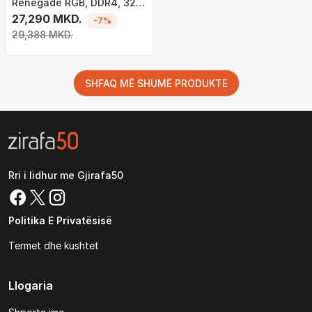
Renegade RGB, DDR4, 32
GB, 3600 MHz, CL16,
27,290 MKD.
-7%
KF436C16RB12AK2/32
29,388 MKD.
SHFAQ MË SHUMË PRODUKTE
Rri i lidhur me Gjirafa50
Politika E Privatësisë
Termet dhe kushtet
Llogaria