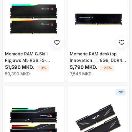
Memorie RAM G.Skill
Memorie RAM desktop
Ripjaws M5 RGB F5-
Innovation IT, 8GB, DDR4
6000J3636F16GX2-RM5RK,
51,590 MKD.
3200MHz, me
5,790 MKD.
-3%
-23%
DDR5, 32GB, 6000MHz
heatspreader
53,390 MKD.
7,546 MKD.
Risi