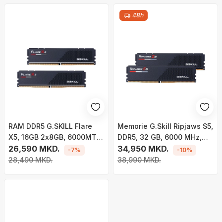
48h
RAM DDR5 G.SKILL Flare
Memorie G.Skill Ripjaws S5,
X5, 16GB 2x8GB, 6000MT/s
DDR5, 32 GB, 6000 MHz,
CL30, i zi
26,590 MKD.
CL30, F5-
34,950 MKD.
-7%
-10%
6000J3040F16GX2-RS5K
28,490 MKD.
38,990 MKD.