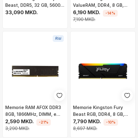
Beast, DDR5, 32 GB, 5600
ValueRAM, DDR4, 8 GB,
MHz, CL36,
33,090 MKD.
3200 MHz, CL22,
6,190 MKD.
-14%
KF556C36BBEK2-32
KVR32N22S6/8
7,190 MKD.
Risi
Memorie RAM AFOX DDR3
Memorie Kingston Fury
8GB, 1866MHz, DIMM, e
Beast RGB, DDR4, 8 GB,
gjelbër
2,590 MKD.
3200 MHz, CL16,
7,790 MKD.
-21%
-10%
KF432C16BB2A/8
3,290 MKD.
8,697 MKD.