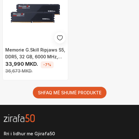
Memorie G.Skill Ripjaws S5,
DDR5, 32 GB, 6000 MHz,
CL36, F5-
33,990 MKD.
-7%
6000J3636F16GX2-RS5K
36,673 MKD.
SHFAQ MË SHUMË PRODUKTE
Rri i lidhur me Gjirafa50