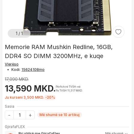
1 / 1
Memorie RAM Mushkin Redline, 16GB,
DDR4 SO DIMM 3200MHz, e kuqe
Vlerëso
•
Kodi:
17,090 MKD.
13,590 MKD.
Përfshirë TVSH-në
Pa TVSH 11,517 MKD.
Ju kurseni 3,500 MKD.
-20%
Sasia
Më shumë se 10 artikuj
Me GjirafaFLEX përfitoni:
GjirafaFLEX
-
Prioritet
për zgjidhjen e çdo problemi me produktin brenda
Rri shlirë me GjirafaFlex
Më shumë