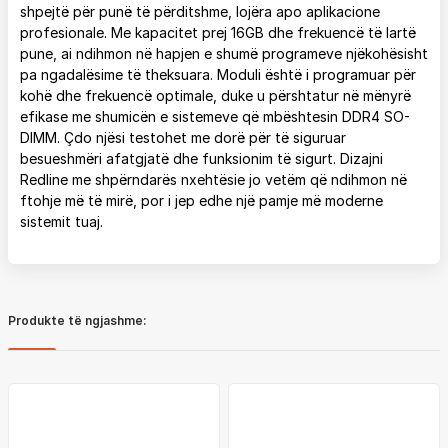
shpejtë për punë të përditshme, lojëra apo aplikacione
profesionale. Me kapacitet prej 16GB dhe frekuencë të lartë
pune, ai ndihmon në hapjen e shumë programeve njëkohësisht
pa ngadalësime të theksuara. Moduli është i programuar për
kohë dhe frekuencë optimale, duke u përshtatur në mënyrë
efikase me shumicën e sistemeve që mbështesin DDR4 SO-
DIMM. Çdo njësi testohet me dorë për të siguruar
besueshmëri afatgjatë dhe funksionim të sigurt. Dizajni
Redline me shpërndarës nxehtësie jo vetëm që ndihmon në
ftohje më të mirë, por i jep edhe një pamje më moderne
sistemit tuaj.
Produkte të ngjashme: