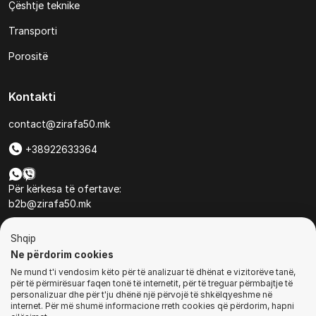
Çështje teknike
Transporti
Porositë
Kontakti
contact@zirafa50.mk
+38922633364
Për kërkesa të ofertave:
b2b@zirafa50.mk
Jadranska Magistrala No. 86, Skopje, North Macedonia
Shqip
Ne përdorim cookies
Ne mund t'i vendosim këto për të analizuar të dhënat e vizitorëve tanë,
për të përmirësuar faqen tonë të internetit, për të treguar përmbajtje të
personalizuar dhe për t'ju dhënë një përvojë të shkëlqyeshme në
internet. Për më shumë informacione rreth cookies që përdorim, hapni
© Të gjitha të drejtat e rezervuara