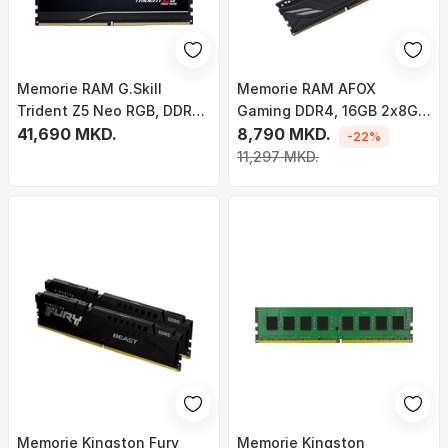
Memorie RAM G.Skill
Memorie RAM AFOX
Trident Z5 Neo RGB, DDR5,
Gaming DDR4, 16GB 2x8GB,
32 GB, 6000MHz, CL30
41,690 MKD.
3200MHz CL16, e zezë
8,790 MKD.
-22%
11,297 MKD.
Memorie Kingston Fury
Memorie Kingston