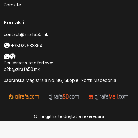
Porositë
Kontakti
contact@zirafa50.mk
+38922633364
Për kërkesa të ofertave:
b2b@zirafa50.mk
Jadranska Magistrala No. 86, Skopje, North Macedonia
© Të gjitha të drejtat e rezervuara