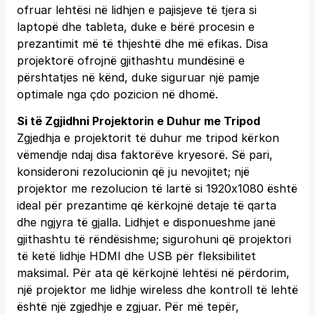
ofruar lehtësi në lidhjen e pajisjeve të tjera si
laptopë dhe tableta, duke e bërë procesin e
prezantimit më të thjeshtë dhe më efikas. Disa
projektorë ofrojnë gjithashtu mundësinë e
përshtatjes në kënd, duke siguruar një pamje
optimale nga çdo pozicion në dhomë.
Si të Zgjidhni Projektorin e Duhur me Tripod
Zgjedhja e projektorit të duhur me tripod kërkon
vëmendje ndaj disa faktorëve kryesorë. Së pari,
konsideroni rezolucionin që ju nevojitet; një
projektor me rezolucion të lartë si 1920x1080 është
ideal për prezantime që kërkojnë detaje të qarta
dhe ngjyra të gjalla. Lidhjet e disponueshme janë
gjithashtu të rëndësishme; sigurohuni që projektori
të ketë lidhje HDMI dhe USB për fleksibilitet
maksimal. Për ata që kërkojnë lehtësi në përdorim,
një projektor me lidhje wireless dhe kontroll të lehtë
është një zgjedhje e zgjuar. Për më tepër,