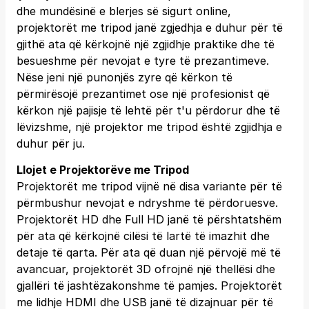
dhe mundësinë e blerjes së sigurt online,
projektorët me tripod janë zgjedhja e duhur për të
gjithë ata që kërkojnë një zgjidhje praktike dhe të
besueshme për nevojat e tyre të prezantimeve.
Nëse jeni një punonjës zyre që kërkon të
përmirësojë prezantimet ose një profesionist që
kërkon një pajisje të lehtë për t'u përdorur dhe të
lëvizshme, një projektor me tripod është zgjidhja e
duhur për ju.
Llojet e Projektorëve me Tripod
Projektorët me tripod vijnë në disa variante për të
përmbushur nevojat e ndryshme të përdoruesve.
Projektorët HD dhe Full HD janë të përshtatshëm
për ata që kërkojnë cilësi të lartë të imazhit dhe
detaje të qarta. Për ata që duan një përvojë më të
avancuar, projektorët 3D ofrojnë një thellësi dhe
gjallëri të jashtëzakonshme të pamjes. Projektorët
me lidhje HDMI dhe USB janë të dizajnuar për të