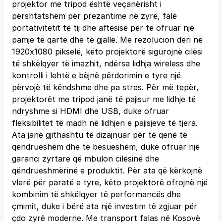
projektor me tripod është veçanërisht i
përshtatshëm për prezantime në zyrë, falë
portativitetit të tij dhe aftësisë për të ofruar një
pamje të qartë dhe të gjallë. Me rezolucion deri në
1920x1080 pikselë, këto projektorë sigurojnë cilësi
të shkëlqyer të imazhit, ndërsa lidhja wireless dhe
kontrolli i lehtë e bëjnë përdorimin e tyre një
përvojë të këndshme dhe pa stres. Për më tepër,
projektorët me tripod janë të pajisur me lidhje të
ndryshme si HDMI dhe USB, duke ofruar
fleksibilitet të madh në lidhjen e pajisjeve të tjera.
Ata janë gjithashtu të dizajnuar për të qenë të
qëndrueshëm dhe të besueshëm, duke ofruar një
garanci zyrtare që mbulon cilësinë dhe
qëndrueshmërinë e produktit. Për ata që kërkojnë
vlerë për paratë e tyre, këto projektorë ofrojnë një
kombinim të shkëlqyer të performancës dhe
çmimit, duke i bërë ata një investim të zgjuar për
çdo zyrë moderne. Me transport falas në Kosovë