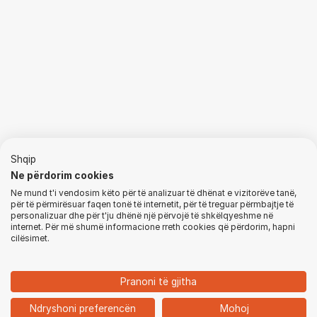
Shqip
Ne përdorim cookies
Ne mund t'i vendosim këto për të analizuar të dhënat e vizitorëve tanë,
për të përmirësuar faqen tonë të internetit, për të treguar përmbajtje të
personalizuar dhe për t'ju dhënë një përvojë të shkëlqyeshme në
internet. Për më shumë informacione rreth cookies që përdorim, hapni
cilësimet.
Pranoni të gjitha
1
Ndryshoni preferencën
Mohoj