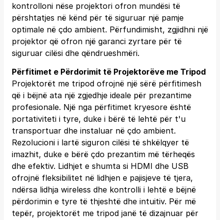
kontrolloni nëse projektori ofron mundësi të
përshtatjes në kënd për të siguruar një pamje
optimale në çdo ambient. Përfundimisht, zgjidhni një
projektor që ofron një garanci zyrtare për të
siguruar cilësi dhe qëndrueshmëri.
Përfitimet e Përdorimit të Projektorëve me Tripod
Projektorët me tripod ofrojnë një sërë përfitimesh
që i bëjnë ata një zgjedhje ideale për prezantime
profesionale. Një nga përfitimet kryesore është
portativiteti i tyre, duke i bërë të lehtë për t'u
transportuar dhe instaluar në çdo ambient.
Rezolucioni i lartë siguron cilësi të shkëlqyer të
imazhit, duke e bërë çdo prezantim më tërheqës
dhe efektiv. Lidhjet e shumta si HDMI dhe USB
ofrojnë fleksibilitet në lidhjen e pajisjeve të tjera,
ndërsa lidhja wireless dhe kontrolli i lehtë e bëjnë
përdorimin e tyre të thjeshtë dhe intuitiv. Për më
tepër, projektorët me tripod janë të dizajnuar për