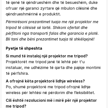
të qenë të qëndrueshëm dhe të besueshëm, duke
ofruar një garanci zyrtare që mbulon cilësinë dhe
qëndrueshmërinë e produktit.
Përmirësoni prezantimet tuaja me një projektor me
tripod të cilësisë së lartë. Shikoni ofertat dhe
përfitoni nga transporti falas dhe garancia e plotë.
Bli tani
dhe bëni prezantimet tuaja të shkëlqejnë!
Pyetje të shpeshta
Si mund të instaloj një projektor me tripod?
Projektorët me tripod janë të lehtë për t'u
instaluar, me udhëzime të qarta dhe pajisje montimi
të përfshira.
A ofrojnë këta projektorë lidhje wireless?
Po, shumë projektorë me tripod ofrojnë lidhje
wireless për lehtësi në përdorim dhe fleksibilitet.
Cili është rezolucioni më i mirë për një projektor
me tripod?