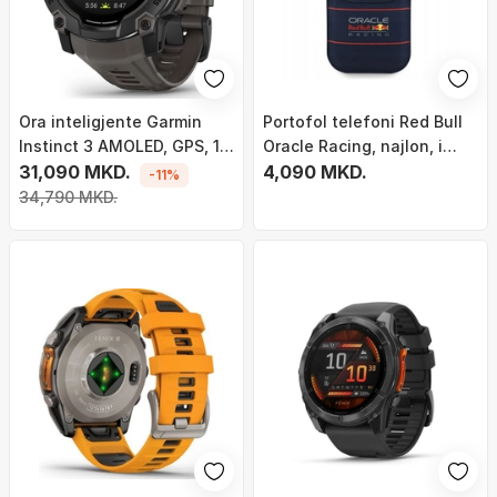
Ora inteligjente Garmin
Portofol telefoni Red Bull
Instinct 3 AMOLED, GPS, 10
Oracle Racing, najlon, i
ATM, e zezë
31,090 MKD.
kaltër i errët
4,090 MKD.
-11%
34,790 MKD.