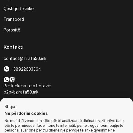
Çështje teknike
Transporti
Porositë
Kontakti
contact@zirafa50.mk
+38922633364
Për kërkesa të ofertave:
b2b@zirafa50.mk
Jadranska Magistrala No. 86, Skopje, North Macedonia
Shqip
Ne përdorim cookies
Ne mund t'i vendosim këto për të analizuar të dhënat e vizitorëve tanë,
për të përmirësuar faqen tonë të internetit, për të treguar përmbajtje të
personalizuar dhe për t'ju dhënë një përvojë të shkëlqyeshme në