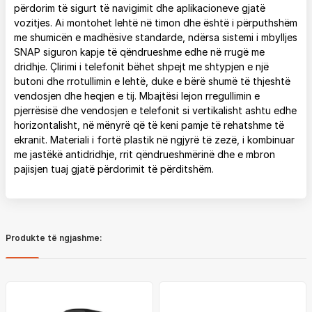
përdorim të sigurt të navigimit dhe aplikacioneve gjatë
vozitjes. Ai montohet lehtë në timon dhe është i përputhshëm
me shumicën e madhësive standarde, ndërsa sistemi i mbylljes
SNAP siguron kapje të qëndrueshme edhe në rrugë me
dridhje. Çlirimi i telefonit bëhet shpejt me shtypjen e një
butoni dhe rrotullimin e lehtë, duke e bërë shumë të thjeshtë
vendosjen dhe heqjen e tij. Mbajtësi lejon rregullimin e
pjerrësisë dhe vendosjen e telefonit si vertikalisht ashtu edhe
horizontalisht, në mënyrë që të keni pamje të rehatshme të
ekranit. Materiali i fortë plastik në ngjyrë të zezë, i kombinuar
me jastëkë antidridhje, rrit qëndrueshmërinë dhe e mbron
pajisjen tuaj gjatë përdorimit të përditshëm.
Produkte të ngjashme: