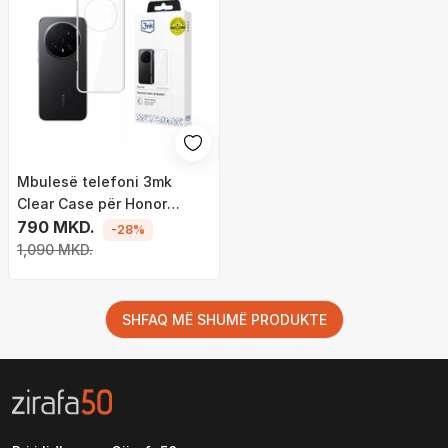
Mbulesë telefoni 3mk
Clear Case për Honor
Magic 8 Pro, transparente
790 MKD.
-28%
1,090 MKD.
SHFAQ MË SHUMË PRODUKTE