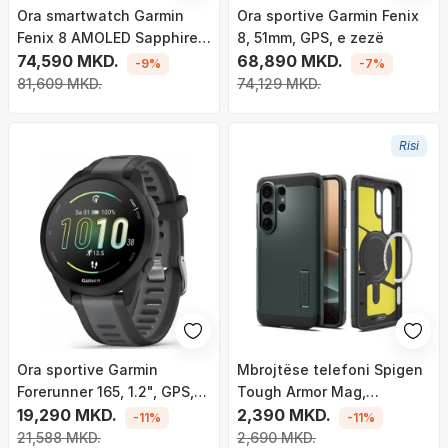
Ora smartwatch Garmin
Ora sportive Garmin Fenix
Fenix 8 AMOLED Sapphire,
8, 51mm, GPS, e zezë
47mm, GPS, portokalli
74,590 MKD.
68,890 MKD.
-9%
-7%
81,609 MKD.
74,129 MKD.
Risi
Ora sportive Garmin
Mbrojtëse telefoni Spigen
Forerunner 165, 1.2", GPS,
Tough Armor Mag,
AMOLED, e zezë
19,290 MKD.
MagSafe, për Samsung
2,390 MKD.
-11%
-11%
Galaxy S26 Ultra, jeshile
21,588 MKD.
2,690 MKD.