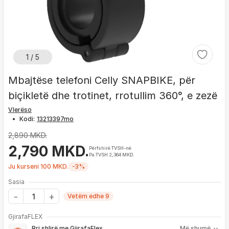
1 / 5
Mbajtëse telefoni Celly SNAPBIKE, për
biçikletë dhe trotinet, rrotullim 360°, e zezë
Vlerëso
•
Kodi:
2,890 MKD.
2,790 MKD.
Përfshirë TVSH-në
Pa TVSH 2,364 MKD.
Ju kurseni 100 MKD.
-3%
Sasia
Vetëm edhe 9
Me GjirafaFLEX përfitoni:
GjirafaFLEX
-
Prioritet
për zgjidhjen e çdo problemi me produktin brenda
Rri shlirë me GjirafaFlex
Më shumë