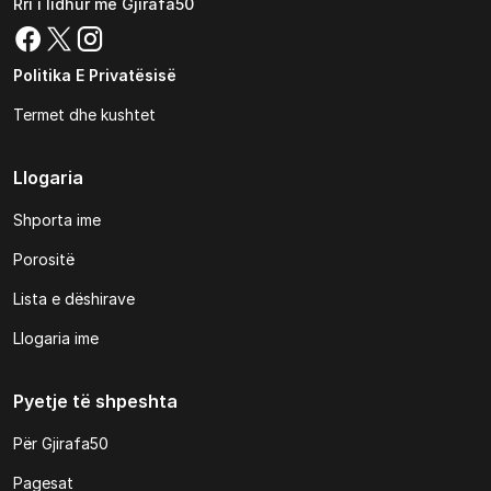
Rri i lidhur me Gjirafa50
Politika E Privatësisë
Termet dhe kushtet
Llogaria
Shporta ime
Porositë
Lista e dëshirave
Llogaria ime
Pyetje të shpeshta
Për Gjirafa50
Pagesat