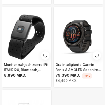
Abyss
Monitor rrahjesh zemre iFit
Ora inteligjente Garmin
IFAHR120, Bluetooth,
Fenix 8 AMOLED Sapphire
byzylyk, i zi
8,890 MKD.
Edition, 51mm, GPS, gri
79,390 MKD.
-6%
84,490 MKD.