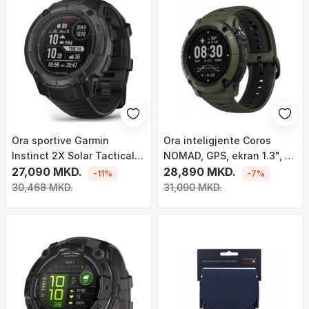
Ora sportive Garmin
Ora inteligjente Coros
Instinct 2X Solar Tactical
NOMAD, GPS, ekran 1.3", e
Edition, GPS, karikim solar,
27,090 MKD.
zezë
28,890 MKD.
-11%
-7%
e zezë
30,468 MKD.
31,090 MKD.