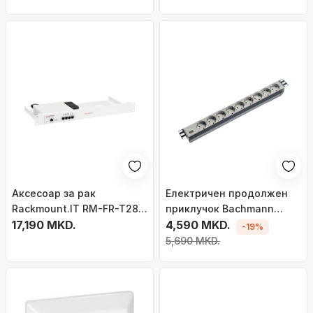
Аксесоар за рак
Електричен продолжен
Rackmount.IT RM-FR-T28,
приклучок Bachmann
за заштитен ѕид, за 19\"
17,190 MKD.
Power Strip Outlet Box,
4,590 MKD.
-19%
кабинет, метален
алуминиум, сив
5,690 MKD.