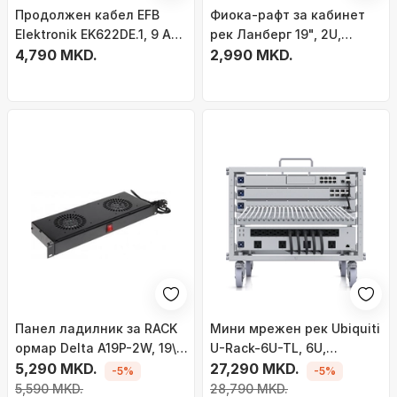
Продолжен кабел EFB
Фиока-рафт за кабинет
Elektronik EK622DE.1, 9 AC
рек Ланберг 19", 2U,
излези, 2 m, црн
4,790 MKD.
483x360mm, 90kg, сива
2,990 MKD.
Панел ладилник за RACK
Мини мрежен рек Ubiquiti
ормар Delta A19P-2W, 19\",
U-Rack-6U-TL, 6U,
1U, црн
5,290 MKD.
монтирање без алат, сив
27,290 MKD.
-5%
-5%
5,590 MKD.
28,790 MKD.