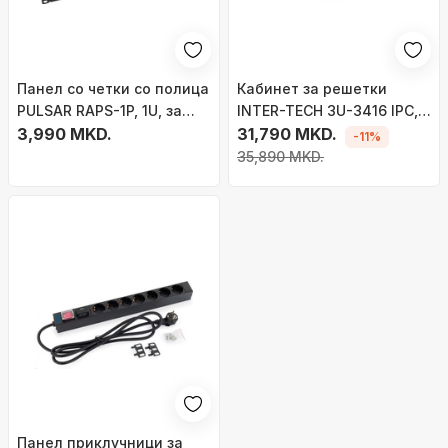
Панел со четки со полица
Кабинет за решетки
PULSAR RAPS-1P, 1U, за
INTER-TECH 3U-3416 IPC,
RACK 19\" кабинет, црн
3,990 MKD.
за rack, 3U
31,790 MKD.
-11%
35,890 MKD.
Панел приклучници за