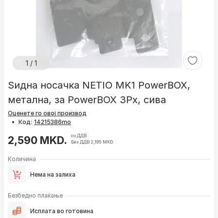
1 / 1
Ѕидна носачка NETIO MK1 PowerBOX,
метална, за PowerBOX 3Px, сива
Оценете го овој производ
•
Код:
со ДДВ
2,590 MKD.
Без ДДВ 2,195 MKD.
Количина
Нема на залиха
Безбедно плаќање
Исплата во готовина