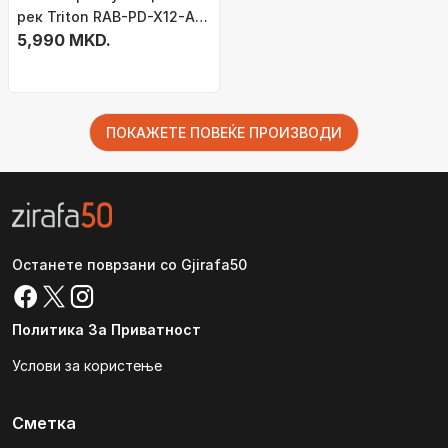
рек Triton RAB-PD-X12-A1,
7 излези, 1U 19", црн
5,990 MKD.
ПОКАЖЕТЕ ПОВЕЌЕ ПРОИЗВОДИ
Останете поврзани со Gjirafa50
Политика За Приватност
Услови за користење
Сметка