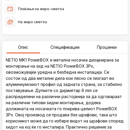
Плаќање на жиро-сметка
На жиро сметка
Опис
Спецификации
Проценки
NETIO MK1 PowerBOX е метална носачка дизајнирана за
монтирање на ѕид на NETIO PowerBOX 3Px,
овозможувајќи уредна и безбедна инсталација. Се
состои од два метални дела кои лесно се лизгаат во
алуминиумскиот профил од задната страна, за стабилно
поставување. Дупките со дијаметар 6 mm се
распределени на различни растојанија за да одговараат
на различни типови ѕидни монтирања, додека
должината на носачката го покрива целиот PowerBOX
3Px. Овој производ се продава без шрафови, така што
корисникот може да го избере видот на шрафови според
ѕидот на кој ќе го инсталира. Практично решение за