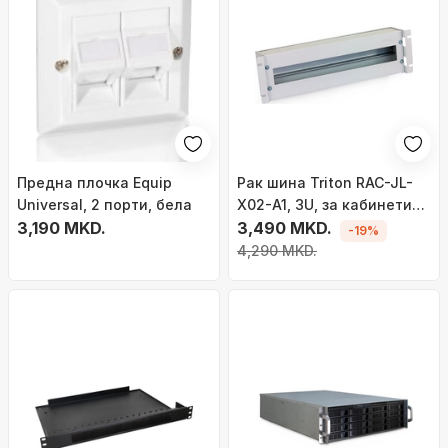
Предна плочка Equip
Рак шина Triton RAC-JL-
Universal, 2 порти, бела
X02-A1, 3U, за кабинети
3,190 MKD.
19", црна
3,490 MKD.
-19%
4,290 MKD.