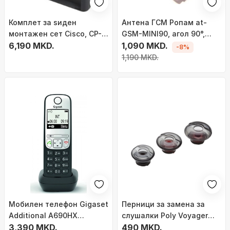
Комплет за ѕиден
Антена ГСМ Ропам at-
монтажен сет Cisco, CP-
GSM-MINI90, агол 90°,
7800-WMK, за IP
6,190 MKD.
компактна, црна
1,090 MKD.
-8%
телефони серија 7800
1,190 MKD.
Мобилен телефон Gigaset
Перници за замена за
Additional A690HX
слушалки Poly Voyager
(S30852-H2870-R601)
3,390 MKD.
5200 Large, 3 парчиња, со
490 MKD.