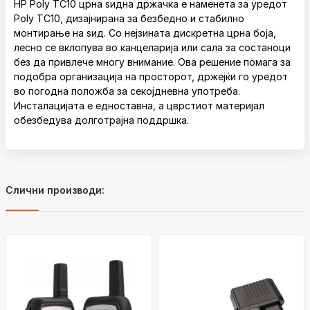
HP Poly TC10 црна ѕидна држачка е наменета за уредот
Poly TC10, дизајнирана за безбедно и стабилно
монтирање на ѕид. Со нејзината дискретна црна боја,
лесно се вклопува во канцеларија или сала за состаноци
без да привлече многу внимание. Ова решение помага за
подобра организација на просторот, држејќи го уредот
во погодна положба за секојдневна употреба.
Инсталацијата е едноставна, а цврстиот материјал
обезбедува долготрајна поддршка.
Слични производи: