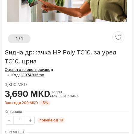
1 / 1
Ѕидна држачка HP Poly TC10, за уред
TC10, црна
Оценете го овој производ
•
Код:
3,890 MKD.
3,690 MKD.
со ДДВ
Без ДДВ 3,127 MKD.
Заштеди 200 MKD.
-5%
Количина
повеќе од 10
GjirafaFLEX