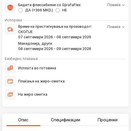
Бидете флексибилни со GjirafaFlex
Повеќе
ДА (+366 MKD.)
НЕ
Време на пристигнување на производот е периодот од
Испорака
моментот кога е направена верификација на вашата
Време на пристигнување на производот:
Повеќе
нарачка и известувањето за верификација што го
СКОПЈЕ
добивате преку е-пошта или смс.
07 септември 2026 - 08 септември 2026
Ако нарачката е поставена сега, производот
Македонија, други
пристигнува во временскиот рок наведен погоре.
08 септември 2026 - 09 септември 2026
Постојано ќе Ве известуваме преку е-пошта за
локацијата на вашата нарачка, како и кога истата ќе
Безбедно плаќање
пристигне во нашиот магацин и кога ќе биде испорачана
до вашата адреса.
Исплата во готовина
*Во 99% од случаите, производите пристигнуваат во временскиот
Плаќање на жиро-сметка
рок наведен погоре. Имајте в предвид дека меѓународните празници
влијаат испораката да се одложи за околу 2 дена.
На жиро сметка
Опис
Спецификации
Проценки