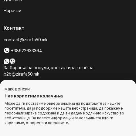
Нарачки
Контакт
contact@zirafa50.mk
+38922633364
За барања на понуди, контактирајте нѐ на:
b2b@zirafa50.mk
Jадранска Магистрала 86, Skopje, North Macedonia
македонски
Ние користиме колачиња
Може да ги поставиме овие за анализа на податоците за нашите
посетители, да ја подобриме нашата веб-страница, да покажеме
персонализирана содржина и да ви дадеме одлично искуство во
веб-страница. За повеќе информации за колачињата што ги
© Сите права се задржани
користиме, отворете ги поставките.
КУПИ ВЕДНАШ