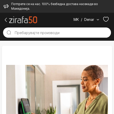
Потпрете се на нас. 100% безбедна достава насекаде во
Македонија.
MK
/
Denar