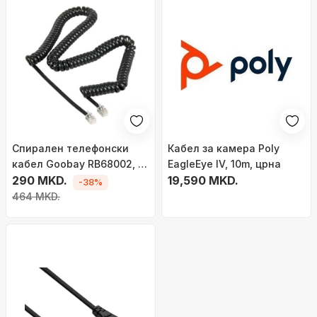
Спиралeн телефонски
Кабел за камера Poly
кабел Goobay RB68002, 4
EagleEye IV, 10m, црна
m, RJ10, црн
290 MKD.
19,590 MKD.
-38%
464 MKD.