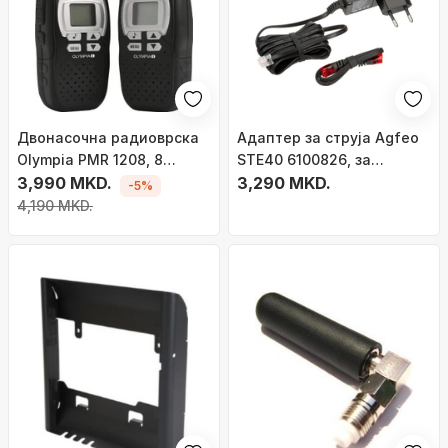
Двонасочна радиоврска
Адаптер за струја Agfeo
Olympia PMR 1208, 8
STE40 6100826, за
канали, 446 MHz, црна
3,990 MKD.
телефони ST40 ST42
3,290 MKD.
-5%
STE40 ST45, црн
4,190 MKD.