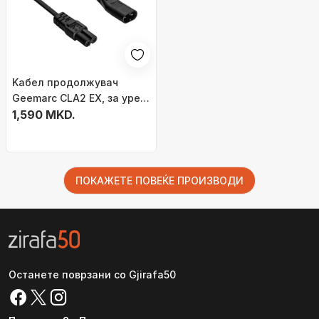
Kабел продолжувач
Geemarc CLA2 EX, за уред
за тресење на кревет,
1,590 MKD.
црн
ПОКАЖЕТЕ ПОВЕЌЕ ПРОИЗВОДИ
Останете поврзани со Gjirafa50