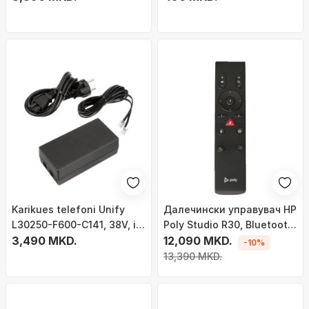
пена, црни
Karikues telefoni Unify
Далечински управувач HP
L30250-F600-C141, 38V, i
Poly Studio R30, Bluetooth,
zi
3,490 MKD.
за видео бар USB, црн
12,090 MKD.
-10%
13,390 MKD.